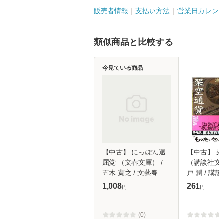
販売者情報
支払い方法
営業日カレン
類似商品と比較する
今見ている商品
【中古】 にっぽん退
【中古】 
屈党 （文春文庫） /
（講談社文
五木 寛之 / 文藝春秋
戸 潤 / 講
[文庫]【メール便送料
【メール
1,008
261
円
円
無料】
(0)