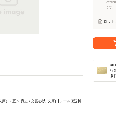
表示の
ます。
ロット
a
行
条
） / 五木 寛之 / 文藝春秋 [文庫]【メール便送料