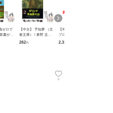
識ゼロで
【中古】 予知夢 （文
【中古】 野ブタ。を
【中古】 
決算書が読
春文庫） / 東野 圭吾 /
プロデュース [DVD-B
島みゆき / [CD]【
る！ 会
文藝春秋 [文庫]【メー
OX] / バップ [DVD]
ル便送料
262
2,335
2,150
円
円
円
 佐伯 良
ル便送料無料】
【メール便送料無料】
店 [単行本
ー）]
送
0