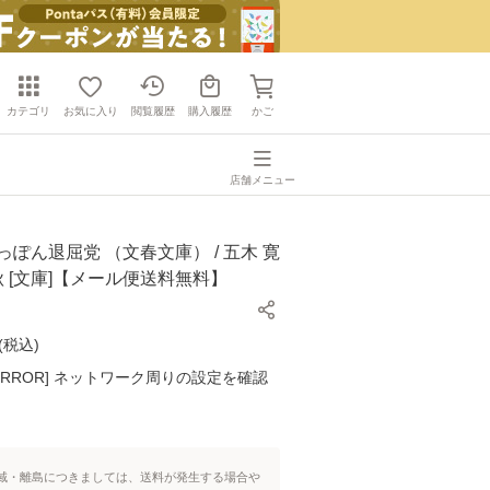
カテゴリ
お気に入り
閲覧履歴
購入履歴
かご
店舗メニュー
っぽん退屈党 （文春文庫） / 五木 寛
春秋 [文庫]【メール便送料無料】
(
税込
)
K ERROR] ネットワーク周りの設定を確認
域・離島につきましては、送料が発生する場合や