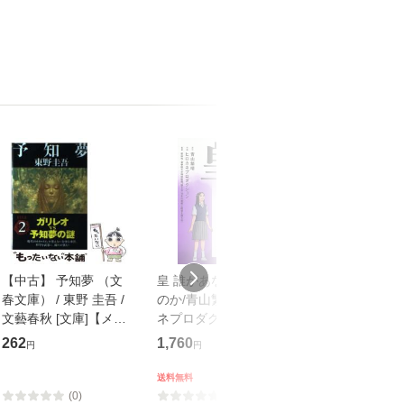
【中古】 予知夢 （文
皇 誰があなたを護る
【中古】 知識
春文庫） / 東野 圭吾 /
のか/青山繁晴/ヒロカ
も2時間で決算
文藝春秋 [文庫]【メー
ネプロダクション/新
めるようになる
ル便送料無料】
田均
計超入門！ / 佐
262
1,760
253
円
円
円
隆 / 高橋書店 [
（ソフトカバー
送料無料
【メール便送
(0)
(0)
(0)