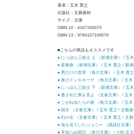
著者：五木 寛之
出版社：文藝春秋
サイズ：文庫
ISBN-10：416710007X
ISBN-13：9784167100070
■こちらの商品もオススメです
● にっぽん三銃士 上 （新潮文庫） / 五木 
● 変奏曲 （新潮文庫） / 五木 寛之 / 新潮
● 男だけの世界 （角川文庫） / 五木 寛之 
● 夜のドンキホーテ （角川文庫） / 五木 寛
● にっぽん三銃士 下 （新潮文庫） / 五木 
● 蒼ざめた馬を見よ （文春文庫） / 五木 寛
● こがね虫たちの夜 （角川文庫） / 五木 寛
● 樹氷 （文春文庫） / 五木 寛之 / 文藝春
● 幻の女 （文春文庫） / 五木 寛之 / 文藝
● 海を見ていたジョニー （講談社文庫） / 
● 見知らぬ明日 （角川文庫） / 小松 左京 