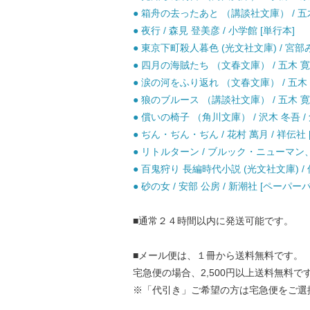
● 箱舟の去ったあと （講談社文庫） / 五木 
● 夜行 / 森見 登美彦 / 小学館 [単行本]
● 東京下町殺人暮色 (光文社文庫) / 宮部み
● 四月の海賊たち （文春文庫） / 五木 寛之
● 涙の河をふり返れ （文春文庫） / 五木 寛
● 狼のブルース （講談社文庫） / 五木 寛之
● 償いの椅子 （角川文庫） / 沢木 冬吾 /
● ぢん・ぢん・ぢん / 花村 萬月 / 祥伝社 
● リトルターン / ブルック・ニューマン、
● 百鬼狩り 長編時代小説 (光文社文庫) / 
● 砂の女 / 安部 公房 / 新潮社 [ペーパー
■通常２４時間以内に発送可能です。
■メール便は、１冊から送料無料です。
宅急便の場合、2,500円以上送料無料で
※「代引き」ご希望の方は宅急便をご選