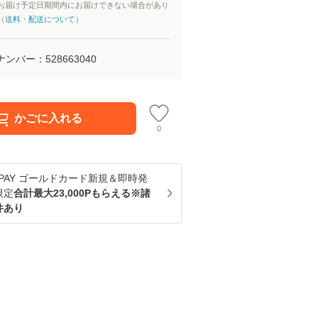
お届け予定日期間内にお届けできない場合があり
（
送料・配送について
）
ナンバー：
528663040
かごに入れる
0
u PAY ゴールドカード新規＆即時発
限定
合計最大23,000Pもらえる※諸
件あり