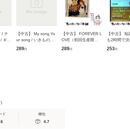
/ チ
【中古】 My song Yo
【中古】 FOREVER L
【中古】 知
/ キュ
ur song / いきものが
OVE（初回生産限定
も2時間で
D]
かり / [CD]【メール便
盤） / 清水翔太×加藤
めるようにな
289
289
253
円
円
円
無料】
送料無料】
ミリヤ / [CD]【メール
計超入門！ /
便送料無料】
隆 / 高橋書
（ソフトカバ
【メール便
件
)
ード
梱包
.6
4.7