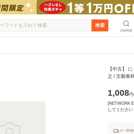
検索
詳細検索
【中古】 に
之 / 文藝
1,008
円
[NETWOR
してください
※一部地