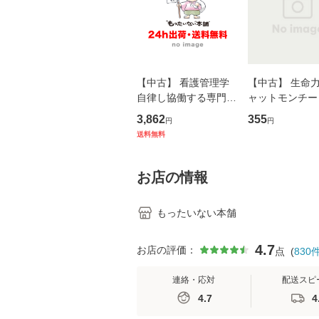
【中古】 看護管理学
【中古】 生命力 
自律し協働する専門職
ャットモンチー 
の看護マネジメントス
ーンレコード [C
3,862
355
円
円
キル 改訂第3版 (看護
【メール便送料
送料無料
学テキストNiCE) / 手
島恵 藤本幸三 / 南江
堂 [単行
お店の情報
もったいない本舗
4.7
お店の評価：
点
(
830
連絡・応対
配送スピ
4.7
4