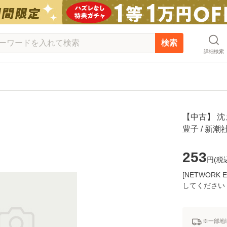
検索
詳細検索
【中古】 沈ま
豊子 / 新
253
円(
税
[NETWOR
してください
※一部地