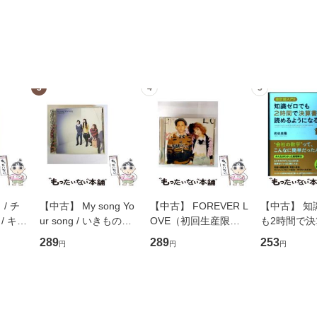
3
4
5
/ チ
【中古】 My song Yo
【中古】 FOREVER L
【中古】 知
/ キュ
ur song / いきものが
OVE（初回生産限定
も2時間で
D]
かり / [CD]【メール便
盤） / 清水翔太×加藤
めるようにな
289
289
253
円
円
円
無料】
送料無料】
ミリヤ / [CD]【メール
計超入門！ /
便送料無料】
隆 / 高橋書
（ソフトカバ
【メール便