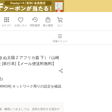
カテゴリ
お気に入り
閲覧履歴
購入履歴
かご
店舗メニュー
ぬ太陽 2 アフリカ篇 下） / 山崎
潮社 [単行本]【メール便送料無料】
込
)
K ERROR] ネットワーク周りの設定を確認
域・離島につきましては、送料が発生する場合や