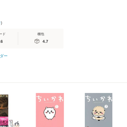
件
)
ード
梱包
.6
4.7
ダー