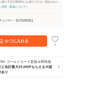
お届け予定日期間内にお届けできない場合があり
（
送料・配送について
）
ナンバー：
527049351
かごに入れる
0
u PAY ゴールドカード新規＆即時発
限定
合計最大23,000Pもらえる※諸
件あり