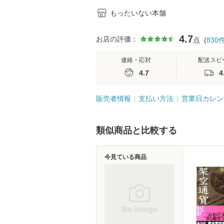
もったいない本舗
4.7
お店の評価：
点
(
830
連絡・応対
配送スピ
4.7
4
販売者情報
支払い方法
営業日カレン
類似商品と比較する
今見ている商品