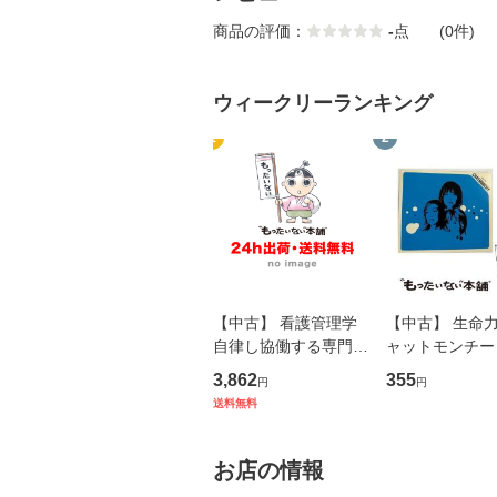
商品の評価：
-
点
(0件)
ウィークリーランキング
1
2
【中古】 看護管理学
【中古】 生命力 
自律し協働する専門職
ャットモンチー 
の看護マネジメントス
ーンレコード [C
3,862
355
円
円
キル 改訂第3版 (看護
【メール便送料
送料無料
学テキストNiCE) / 手
島恵 藤本幸三 / 南江
堂 [単行
お店の情報