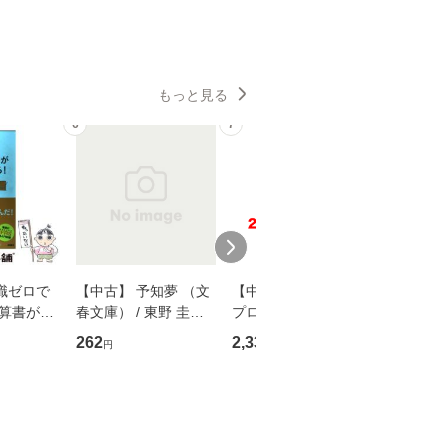
もっと見る
6
7
8
識ゼロで
【中古】 予知夢 （文
【中古】 野ブタ。を
【中古】 
決算書が読
春文庫） / 東野 圭吾 /
プロデュース [DVD-B
島みゆき / [CD]【
る！ 会
文藝春秋 [文庫]【メー
OX] / バップ [DVD]
ル便送料
262
2,335
2,150
円
円
円
 佐伯 良
ル便送料無料】
【メール便送料無料】
店 [単行本
ー）]
送