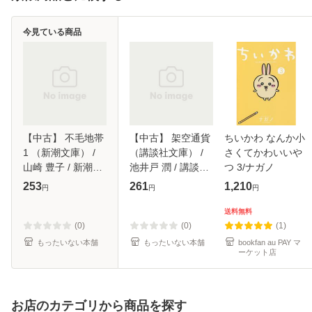
今見ている商品
【中古】 不毛地帯
【中古】 架空通貨
ちいかわ なんか小
1 （新潮文庫） /
（講談社文庫） /
さくてかわいいや
山崎 豊子 / 新潮社
池井戸 潤 / 講談社
つ 3/ナガノ
[文庫]【メール便送
[文庫]【メール便送
253
261
1,210
円
円
円
料無料】
料無料】
送料無料
(0)
(0)
(1)
もったいない本舗
もったいない本舗
bookfan au PAY マ
ーケット店
お店のカテゴリから商品を探す