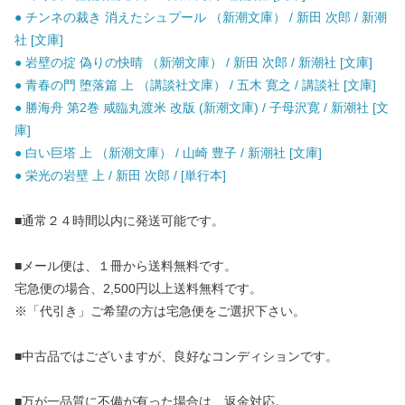
● チンネの裁き 消えたシュプール （新潮文庫） / 新田 次郎 / 新潮
社 [文庫]
● 岩壁の掟 偽りの快晴 （新潮文庫） / 新田 次郎 / 新潮社 [文庫]
● 青春の門 堕落篇 上 （講談社文庫） / 五木 寛之 / 講談社 [文庫]
● 勝海舟 第2巻 咸臨丸渡米 改版 (新潮文庫) / 子母沢寛 / 新潮社 [文
庫]
● 白い巨塔 上 （新潮文庫） / 山崎 豊子 / 新潮社 [文庫]
● 栄光の岩壁 上 / 新田 次郎 / [単行本]
■通常２４時間以内に発送可能です。
■メール便は、１冊から送料無料です。
宅急便の場合、2,500円以上送料無料です。
※「代引き」ご希望の方は宅急便をご選択下さい。
■中古品ではございますが、良好なコンディションです。
■万が一品質に不備が有った場合は、返金対応。