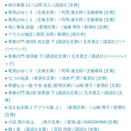
● 徳川家康 12 / 山岡 荘八 / 講談社 [文庫]
● 竜馬がゆく 3 （文春文庫） / 司馬 遼太郎 / 文藝春秋 [文庫]
● 竜馬がゆく 1 （文春文庫） / 司馬 遼太郎 / 文藝春秋 [文庫]
● 海と毒薬 改版 （新潮文庫） / 遠藤 周作 / 新潮社 [文庫]
● アラスカ物語 / 新田 次郎 / 新潮社 [単行本]
● 青春の門 第2部 自立篇 下 (講談社文庫) / 五木寛之 / 講談社 [ペー
パーバック]
● 青春の門 放浪篇 下 (講談社文庫) / 五木寛之 / 講談社 [ペーパーバ
ック]
● 竜馬がゆく 5 （文春文庫） / 司馬 遼太郎 / 文藝春秋 [文庫]
● 七つの会議 （集英社文庫） / 池井戸 潤 / 集英社 [文庫]
● 華麗なる一族 中巻 改版 (新潮文庫) / 山崎 豊子 / 新潮社 [文庫]
● 青春の門 第1部 筑豊篇 下 (講談社文庫,) / 五木寛之 / 講談社 [文
庫]
● 沈まぬ太陽 1 アフリカ篇 上） （新潮文庫） / 山崎 豊子 / 新潮社
[文庫]
● 小説 君の名は。 （角川文庫） / 新海 誠 / KADOKAWA [文庫]
● 輝く夜 （講談社文庫） / 百田 尚樹 / 講談社 [文庫]