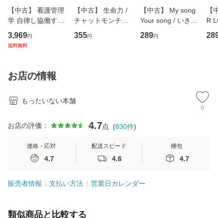
【中古】 看護管理
【中古】 生命力 /
【中古】 My song
【中
学 自律し協働する
チャットモンチー /
Your song / いきも
R 
専門職の看護マネ
キューンレコード
のがかり / [CD]
産限
3,969
355
289
28
円
円
円
ジメントスキル 改
[CD]【メール便送
【メール便送料無
翔太
送料無料
訂第3版 (看護学テ
料無料】
料】
[C
キストNiCE) / 手島
料
恵 藤本幸三 / 南江
お店の情報
堂 [単行
もったいない本舗
0
4.7
お店の評価：
点
(
830
件
)
連絡・応対
配送スピード
梱包
4.7
4.6
4.7
販売者情報
支払い方法
営業日カレンダー
類似商品と比較する