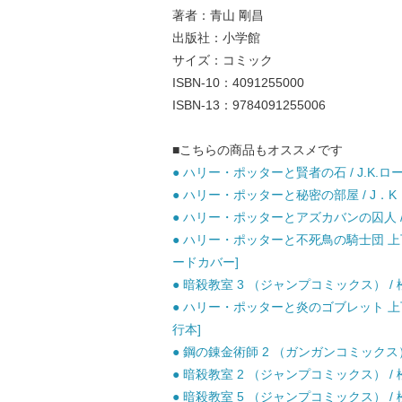
著者：青山 剛昌
出版社：小学館
サイズ：コミック
ISBN-10：4091255000
ISBN-13：9784091255006
■こちらの商品もオススメです
● ハリー・ポッターと賢者の石 / J.K.ロ
● ハリー・ポッターと秘密の部屋 / J．K．
● ハリー・ポッターとアズカバンの囚人 / J
● ハリー・ポッターと不死鳥の騎士団 上下巻
ードカバー]
● 暗殺教室 3 （ジャンプコミックス） / 松
● ハリー・ポッターと炎のゴブレット 上下巻
行本]
● 鋼の錬金術師 2 （ガンガンコミックス）
● 暗殺教室 2 （ジャンプコミックス） / 松
● 暗殺教室 5 （ジャンプコミックス） / 松