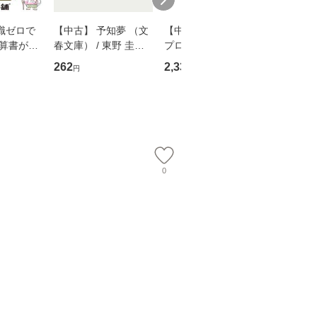
識ゼロで
【中古】 予知夢 （文
【中古】 野ブタ。を
【中古】 
決算書が読
春文庫） / 東野 圭吾 /
プロデュース [DVD-B
島みゆき / [CD]【
る！ 会
文藝春秋 [文庫]【メー
OX] / バップ [DVD]
ル便送料
262
2,335
2,150
円
円
円
 佐伯 良
ル便送料無料】
【メール便送料無料】
店 [単行本
ー）]
送
0