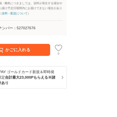
域・離島につきましては、送料が発生する場合や
お届け予定日期間内にお届けできない場合があり
（
送料・配送について
）
ナンバー：
527027676
かごに入れる
0
u PAY ゴールドカード新規＆即時発
限定
合計最大23,000Pもらえる※諸
件あり