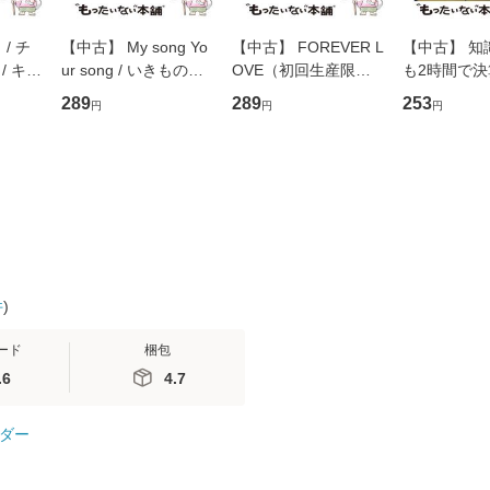
/ チ
【中古】 My song Yo
【中古】 FOREVER L
【中古】 知
/ キュ
ur song / いきものが
OVE（初回生産限定
も2時間で
D]
かり / [CD]【メール便
盤） / 清水翔太×加藤
めるようにな
289
289
253
円
円
円
無料】
送料無料】
ミリヤ / [CD]【メール
計超入門！ /
便送料無料】
隆 / 高橋書
（ソフトカバ
【メール便
件
)
ード
梱包
.6
4.7
ダー