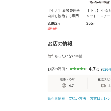
【中古】 看護管理学
【中古】 生命力 
自律し協働する専門職
ャットモンチー 
の看護マネジメントス
ーンレコード [C
3,862
355
円
円
キル 改訂第3版 (看護
【メール便送料
送料無料
学テキストNiCE) / 手
島恵 藤本幸三 / 南江
堂 [単行
お店の情報
もったいない本舗
4.7
お店の評価：
点
(
826
連絡・応対
配送スピ
4.7
4
販売者情報
支払い方法
営業日カレン