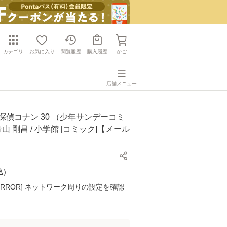
カテゴリ
お気に入り
閲覧履歴
購入履歴
かご
店舗メニュー
探偵コナン 30 （少年サンデーコミ
青山 剛昌 / 小学館 [コミック]【メール
】
込
)
K ERROR] ネットワーク周りの設定を確認