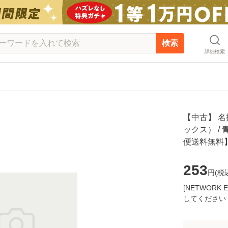
検索
詳細検索
【中古】 名
ックス） / 
便送料無料
253
円(
税
[NETWOR
してください