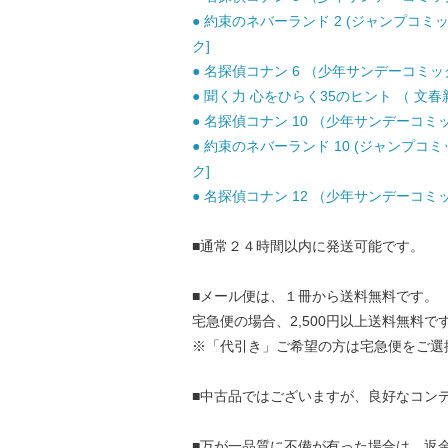
● 約束のネバーランド 2 (ジャンプコミッ
ク]
● 名探偵コナン 6 （少年サンデーコミックス
● 聞く力 心をひらく35のヒント （ 文春新書
● 名探偵コナン 10 （少年サンデーコミック
● 約束のネバーランド 10 (ジャンプコミ
ク]
● 名探偵コナン 12 （少年サンデーコミック
■通常２４時間以内に発送可能です。
■メール便は、１冊から送料無料です。
宅急便の場合、2,500円以上送料無料で
※「代引き」ご希望の方は宅急便をご選
■中古品ではございますが、良好なコン
■万が一品質に不備が有った場合は、返