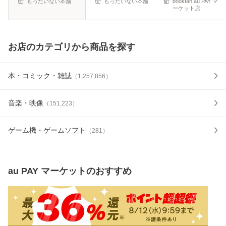
もったいない本舗
もったいない本舗
bookfan au PAY マ
ーケット店
お店のカテゴリから商品を探す
本・コミック・雑誌
（
1,257,856
）
音楽・映像
（
151,223
）
ゲーム機・ゲームソフト
（
281
）
au PAY マーケット
のおすすめ