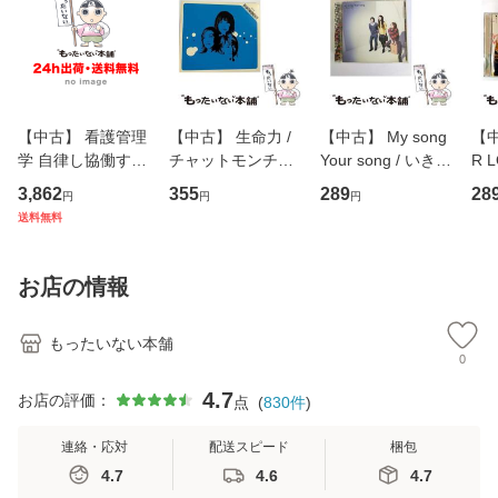
【中古】 看護管理
【中古】 生命力 /
【中古】 My song
【中
学 自律し協働する
チャットモンチー /
Your song / いきも
R 
専門職の看護マネ
キューンレコード
のがかり / [CD]
産限
3,862
355
289
28
円
円
円
ジメントスキル 改
[CD]【メール便送
【メール便送料無
翔太
送料無料
訂第3版 (看護学テ
料無料】
料】
[C
キストNiCE) / 手島
料
恵 藤本幸三 / 南江
お店の情報
堂 [単行
もったいない本舗
0
4.7
お店の評価：
点
(
830
件
)
連絡・応対
配送スピード
梱包
4.7
4.6
4.7