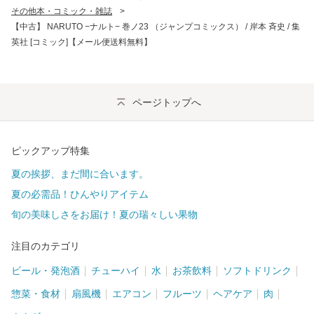
その他本・コミック・雑誌
>
【中古】 NARUTO −ナルト− 巻ノ23 （ジャンプコミックス） / 岸本 斉史 / 集
英社 [コミック]【メール便送料無料】
ページトップへ
ピックアップ特集
夏の挨拶、まだ間に合います。
夏の必需品！ひんやりアイテム
旬の美味しさをお届け！夏の瑞々しい果物
注目のカテゴリ
ビール・発泡酒
チューハイ
水
お茶飲料
ソフトドリンク
惣菜・食材
扇風機
エアコン
フルーツ
ヘアケア
肉