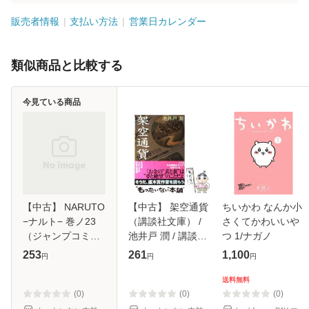
販売者情報
支払い方法
営業日カレンダー
類似商品と比較する
今見ている商品
【中古】 NARUTO
【中古】 架空通貨
ちいかわ なんか小
−ナルト− 巻ノ23
（講談社文庫） /
さくてかわいいや
（ジャンプコミッ
池井戸 潤 / 講談社
つ 1/ナガノ
クス） / 岸本 斉史
[文庫]【メール便送
253
261
1,100
円
円
円
/ 集英社 [コミック]
料無料】
【メール便送料無
送料無料
料】
(0)
(0)
(0)