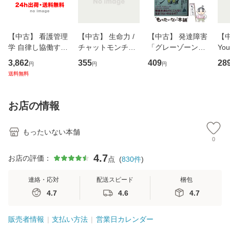
【中古】 看護管理
【中古】 生命力 /
【中古】 発達障害
【中
学 自律し協働する
チャットモンチー /
「グレーゾーン」
You
専門職の看護マネ
キューンレコード
その正しい理解と
のがか
3,862
355
409
28
円
円
円
ジメントスキル 改
[CD]【メール便送
克服法 (SB新書 57
【
送料無料
訂第3版 (看護学テ
料無料】
2) / 岡田尊司 / Ｓ
料
キストNiCE) / 手島
Ｂクリエイティブ
恵 藤本幸三 / 南江
[新書]【メール便送
お店の情報
堂 [単行
料無料】
もったいない本舗
0
4.7
お店の評価：
点
(
830
件
)
連絡・応対
配送スピード
梱包
4.7
4.6
4.7
販売者情報
支払い方法
営業日カレンダー