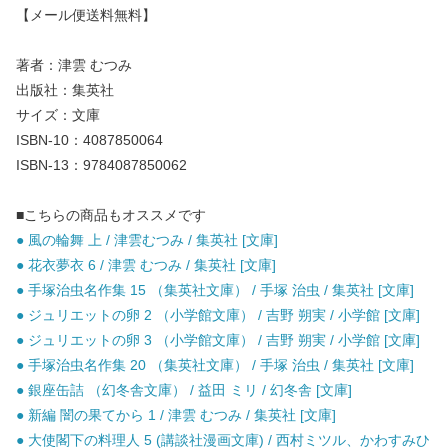
【メール便送料無料】
著者：津雲 むつみ
出版社：集英社
サイズ：文庫
ISBN-10：4087850064
ISBN-13：9784087850062
■こちらの商品もオススメです
● 風の輪舞 上 / 津雲むつみ / 集英社 [文庫]
● 花衣夢衣 6 / 津雲 むつみ / 集英社 [文庫]
● 手塚治虫名作集 15 （集英社文庫） / 手塚 治虫 / 集英社 [文庫]
● ジュリエットの卵 2 （小学館文庫） / 吉野 朔実 / 小学館 [文庫]
● ジュリエットの卵 3 （小学館文庫） / 吉野 朔実 / 小学館 [文庫]
● 手塚治虫名作集 20 （集英社文庫） / 手塚 治虫 / 集英社 [文庫]
● 銀座缶詰 （幻冬舎文庫） / 益田 ミリ / 幻冬舎 [文庫]
● 新編 闇の果てから 1 / 津雲 むつみ / 集英社 [文庫]
● 大使閣下の料理人 5 (講談社漫画文庫) / 西村ミツル、かわすみひ