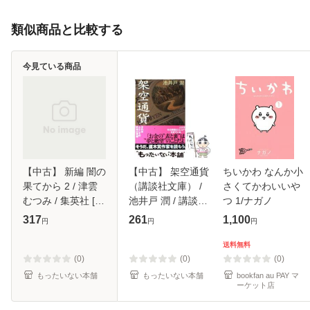
類似商品と比較する
今見ている商品
【中古】 新編 闇の
【中古】 架空通貨
ちいかわ なんか小
果てから 2 / 津雲
（講談社文庫） /
さくてかわいいや
むつみ / 集英社 [文
池井戸 潤 / 講談社
つ 1/ナガノ
庫]【メール便送料
[文庫]【メール便送
317
261
1,100
円
円
円
無料】
料無料】
送料無料
(0)
(0)
(0)
もったいない本舗
もったいない本舗
bookfan au PAY マ
ーケット店