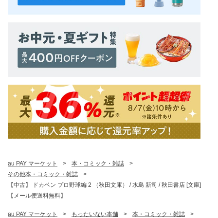
au PAY マーケット
>
本・コミック・雑誌
>
その他本・コミック・雑誌
>
【中古】 ドカベン プロ野球編 2 （秋田文庫） / 水島 新司 / 秋田書店 [文庫]
【メール便送料無料】
au PAY マーケット
>
もったいない本舗
>
本・コミック・雑誌
>