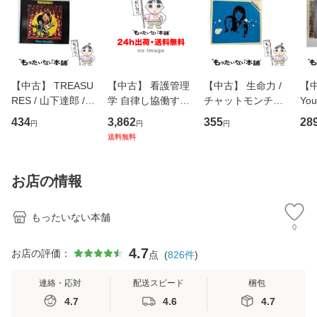
【中古】 TREASU
【中古】 看護管理
【中古】 生命力 /
【中
RES / 山下達郎 /
学 自律し協働する
チャットモンチー /
You
イーストウエス
専門職の看護マネ
キューンレコード
のがか
434
3,862
355
28
円
円
円
ト・ジャパン [CD]
ジメントスキル 改
[CD]【メール便送
【
送料無料
【メール便送料無
訂第3版 (看護学テ
料無料】
料
料】
キストNiCE) / 手島
恵 藤本幸三 / 南江
お店の情報
堂 [単行
もったいない本舗
0
4.7
お店の評価：
点
(
826
件
)
連絡・応対
配送スピード
梱包
4.7
4.6
4.7