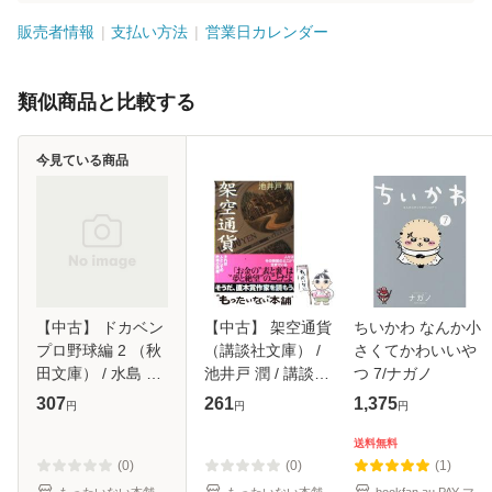
販売者情報
支払い方法
営業日カレンダー
類似商品と比較する
今見ている商品
【中古】 ドカベン
【中古】 架空通貨
ちいかわ なんか小
プロ野球編 2 （秋
（講談社文庫） /
さくてかわいいや
田文庫） / 水島 新
池井戸 潤 / 講談社
つ 7/ナガノ
司 / 秋田書店 [文
[文庫]【メール便送
307
261
1,375
円
円
円
庫]【メール便送料
料無料】
無料】
送料無料
(0)
(0)
(1)
もったいない本舗
もったいない本舗
bookfan au PAY マ