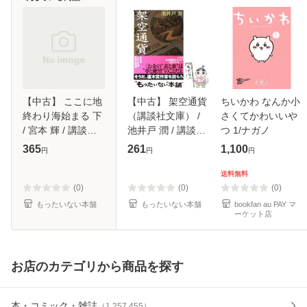
【中古】 ここに地
【中古】 架空通貨
ちいかわ なんか小
終わり海始まる 下
（講談社文庫） /
さくてかわいいや
/ 宮本 輝 / 講談社
池井戸 潤 / 講談社
つ 1/ナガノ
[単行本]【メール便
[文庫]【メール便送
365
261
1,100
円
円
円
送料無料】
料無料】
送料無料
(0)
(0)
(0)
もったいない本舗
もったいない本舗
bookfan au PAY マ
ーケット店
お店のカテゴリから商品を探す
本・コミック・雑誌
（
1,257,455
）