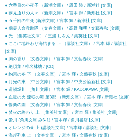
● 六番目の小夜子 （新潮文庫） / 恩田 陸 / 新潮社 [文庫]
● 夢見通りの人々 （新潮文庫） / 宮本 輝 / 新潮社 [文庫]
● 五千回の生死 (新潮文庫) / 宮本 輝 / 新潮社 [文庫]
● 幽霊人命救助隊 （文春文庫） / 高野 和明 / 文藝春秋 [文庫]
● 光 （集英社文庫） / 三浦 しをん / 集英社 [文庫]
● ここに地終わり海始まる 上 （講談社文庫） / 宮本 輝 / 講談社
[文庫]
● 胸の香り （文春文庫） / 宮本 輝 / 文藝春秋 [文庫]
● 絶頂集 / 椎名林檎 / [CD]
● 約束の冬 下 （文春文庫） / 宮本 輝 / 文藝春秋 [文庫]
● 月光の東 （中公文庫） / 宮本 輝 / 中央公論新社 [文庫]
● 道頓堀川 （角川文庫） / 宮本 輝 / KADOKAWA [文庫]
● 血脈の火 流転の海 第3部 （新潮文庫） / 宮本 輝 / 新潮社 [文庫]
● 愉楽の園 （文春文庫） / 宮本 輝 / 文藝春秋 [文庫]
● 焚火の終わり 上 （集英社文庫） / 宮本 輝 / 集英社 [文庫]
● 蛍川 (角川文庫 み6-1) / 宮本輝 / 角川書店 [文庫]
● オレンジの壷 上 (講談社文庫) / 宮本輝 / 講談社 [文庫]
● 海岸列車 上 （文春文庫） / 宮本 輝 / 文藝春秋 [文庫]