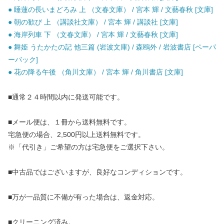
● 睡蓮の長いまどろみ 上 （文春文庫） / 宮本 輝 / 文藝春秋 [文庫]
● 朝の歓び 上 （講談社文庫） / 宮本 輝 / 講談社 [文庫]
● 海岸列車 下 （文春文庫） / 宮本 輝 / 文藝春秋 [文庫]
● 舞姫 うたかたの記 他三篇 (岩波文庫) / 森鴎外 / 岩波書店 [ペーパ
ーバック]
● 花の降る午後 （角川文庫） / 宮本 輝 / 角川書店 [文庫]
■通常２４時間以内に発送可能です。
■メール便は、１冊から送料無料です。
宅急便の場合、2,500円以上送料無料です。
※「代引き」ご希望の方は宅急便をご選択下さい。
■中古品ではございますが、良好なコンディションです。
■万が一品質に不備が有った場合は、返金対応。
■クリーニング済み。