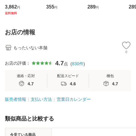
専門職の看護マネ
キューンレコード
のがかり / [CD]
産限
3,862
355
289
28
円
円
円
ジメントスキル 改
[CD]【メール便送
【メール便送料無
翔太
送料無料
訂第3版 (看護学テ
料無料】
料】
[C
キストNiCE) / 手島
料
恵 藤本幸三 / 南江
お店の情報
堂 [単行
もったいない本舗
0
4.7
お店の評価：
点
(
830
件
)
連絡・応対
配送スピード
梱包
4.7
4.6
4.7
販売者情報
支払い方法
営業日カレンダー
類似商品と比較する
今見ている商品