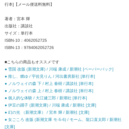
行本]【メール便送料無料】
著者：宮本 輝
出版社：講談社
サイズ：単行本
ISBN-10：4062052725
ISBN-13：9784062052726
■こちらの商品もオススメです
● 雪国 改版 (新潮文庫) / 川端 康成 / 新潮社 [ペーパーバック]
● 推し、燃ゆ / 宇佐見りん / 河出書房新社 [単行本]
● ノルウェイの森 下 / 村上 春樹 / 講談社 [単行本]
● ノルウェイの森 上 / 村上 春樹 / 講談社 [単行本]
● 個人的な体験 / 大江健三郎 / 新潮社 [単行本]
● 伊豆の踊子 (新潮文庫) / 川端 康成 / 新潮社 [文庫]
● 幻の光 （新潮文庫） / 宮本 輝 / 新潮社 [文庫]
● 女ごころ 改版 (新潮文庫 モ-5-6) / モーム、龍口直太郎 / 新潮社
[文庫]