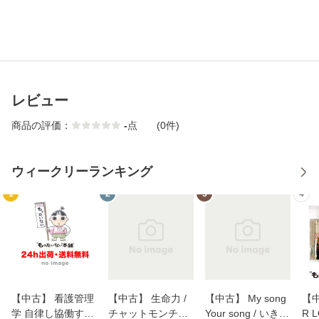
レビュー
商品の評価：
-
点
(0件)
ウィークリーランキング
1
2
3
4
【中古】 看護管理
【中古】 生命力 /
【中古】 My song
【中
学 自律し協働する
チャットモンチー /
Your song / いきも
R 