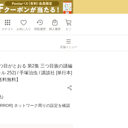
カテゴリ
お気に入り
閲覧履歴
購入履歴
かご
店舗メニュー
つ目がとおる 第2集 三つ目族の謎編
 252) / 手塚治虫 / 講談社 [単行本]
送料無料】
込
)
K ERROR] ネットワーク周りの設定を確認