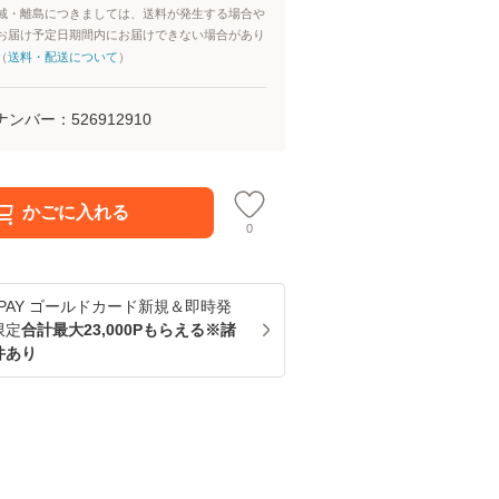
域・離島につきましては、送料が発生する場合や
お届け予定日期間内にお届けできない場合があり
（
送料・配送について
）
ナンバー：
526912910
かごに入れる
0
u PAY ゴールドカード新規＆即時発
限定
合計最大23,000Pもらえる※諸
件あり