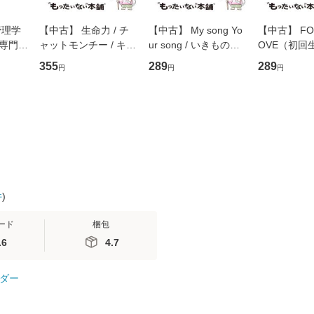
管理学
【中古】 生命力 / チ
【中古】 My song Yo
【中古】 FOR
専門職
ャットモンチー / キュ
ur song / いきものが
OVE（初回
ントス
ーンレコード [CD]
かり / [CD]【メール便
盤） / 清水
355
289
289
円
円
円
(看護
【メール便送料無料】
送料無料】
ミリヤ / [CD]【メール
 / 手
便送料無料
 南江
件
)
ード
梱包
.6
4.7
ダー