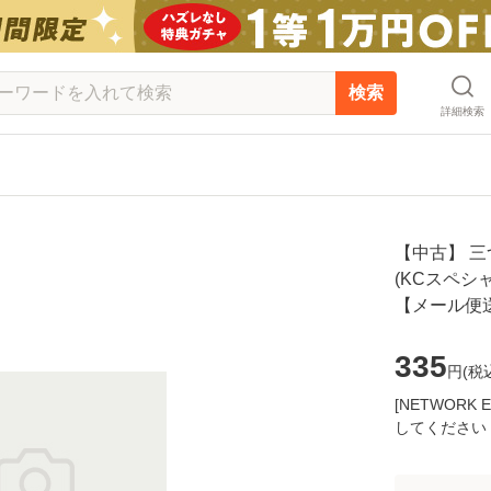
検索
詳細検索
【中古】 三
(KCスペシャル
【メール便
335
円(
税
[NETWOR
してください