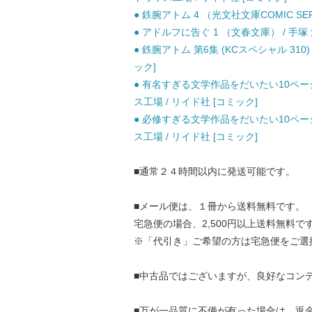
● 鉄腕アトム 4 （光文社文庫COMIC SERI
● アドルフに告ぐ 1 （文春文庫） / 手塚 
● 鉄腕アトム 第6集 (KCスペシャル 310
ック]
● 有名すぎる文学作品をだいたい10ページくら
ス工場 / リイド社 [コミック]
● 必修すぎる文学作品をだいたい10ページくら
ス工場 / リイド社 [コミック]
■通常２４時間以内に発送可能です。
■メール便は、１冊から送料無料です。
宅急便の場合、2,500円以上送料無料で
※「代引き」ご希望の方は宅急便をご選
■中古品ではございますが、良好なコン
■万が一品質に不備が有った場合は、返