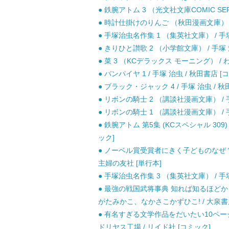
● 鉄腕アトム 3 （光文社文庫COMIC SERI
● 時計仕掛けのりんご （秋田漫画文庫） / 
● 手塚治虫名作集 1 （集英社文庫） / 手塚
● きりひと讃歌 2 （小学館文庫） / 手塚 治
● 菜 3 （KCデラックス モーニング） / 
● バンパイヤ 1 / 手塚 治虫 / 秋田書店 [
● ブラック・ジャック 4 / 手塚 治虫 / 秋
● リボンの騎士 2 （講談社漫画文庫） / 手
● リボンの騎士 1 （講談社漫画文庫） / 手
● 鉄腕アトム 第5集 (KCスペシャル 309
ック]
● ノーベル賞受賞者にきく子どものなぜ？な
主婦の友社 [単行本]
● 手塚治虫名作集 3 （集英社文庫） / 手塚
● 最強の戦国武将事典 知れば知るほどかっ
がたみかこ、なかさこかずひこ! / 大泉書
● 有名すぎる文学作品をだいたい10ページ
ドリヤス工場 / リイド社 [コミック]