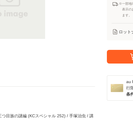
※一部地
表示の
ます。
ロット
a
行
条
目族の謎編 (KCスペシャル 252) / 手塚治虫 / 講