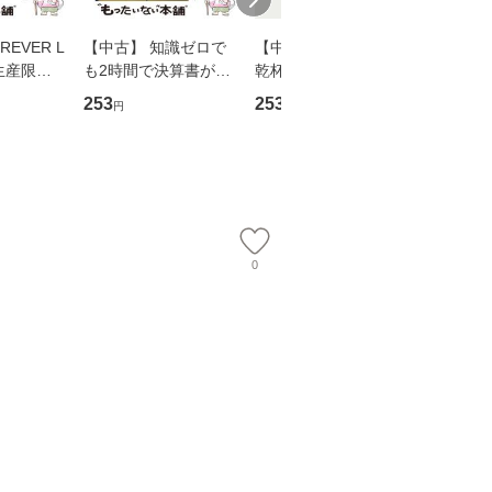
EVER L
【中古】 知識ゼロで
【中古】 ウインクで
【中古】
生産限定
も2時間で決算書が読
乾杯 (ノン・ポシェッ
春文庫） /
翔太×加藤
めるようになる！ 会
ト) / 東野圭吾 / 祥伝
文藝春秋 
253
253
262
円
円
円
計超入門！ / 佐伯 良
社 [文庫]【メール便送
ル便送料
】
隆 / 高橋書店 [単行本
料無料】
（ソフトカバー）]
【メール便送
0