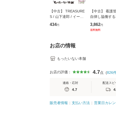
【中古】 TREASURE
【中古】 看護
S / 山下達郎 / イース
自律し協働する
トウエスト・ジャパン
の看護マネジメ
434
3,862
円
円
[CD]【メール便送料無
キル 改訂第3版 
送料無料
料】
学テキストNiCE)
島恵 藤本幸三 /
堂 [単行
お店の情報
もったいない本舗
4.7
お店の評価：
点
(
826
連絡・応対
配送スピ
4.7
4
販売者情報
支払い方法
営業日カレン