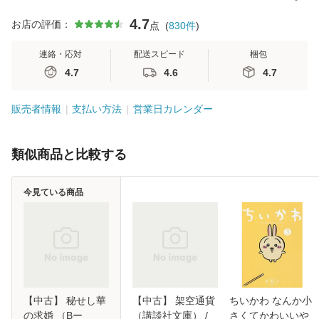
4.7
お店の評価：
点
(
830
件
)
連絡・応対
配送スピード
梱包
4.7
4.6
4.7
販売者情報
支払い方法
営業日カレンダー
類似商品と比較する
今見ている商品
【中古】 秘せし華
【中古】 架空通貨
ちいかわ なんか小
の求婚 （Bー
（講談社文庫） /
さくてかわいいや