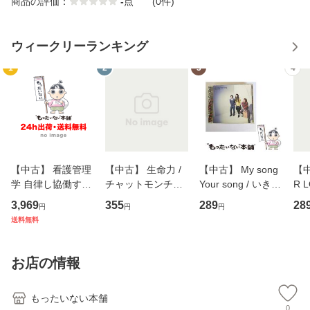
商品の評価：
-
点
(0件)
ウィークリーランキング
1
2
3
4
【中古】 看護管理
【中古】 生命力 /
【中古】 My song
【中
学 自律し協働する
チャットモンチー /
Your song / いきも
R 
専門職の看護マネ
キューンレコード
のがかり / [CD]
産限
3,969
355
289
28
円
円
円
ジメントスキル 改
[CD]【メール便送
【メール便送料無
翔太
送料無料
訂第3版 (看護学テ
料無料】
料】
[C
キストNiCE) / 手島
料
恵 藤本幸三 / 南江
お店の情報
堂 [単行
もったいない本舗
0