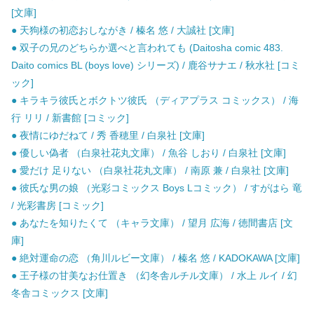
[文庫]
● 天狗様の初恋おしながき / 榛名 悠 / 大誠社 [文庫]
● 双子の兄のどちらか選べと言われても (Daitosha comic 483.
Daito comics BL (boys love) シリーズ) / 鹿谷サナエ / 秋水社 [コミ
ック]
● キラキラ彼氏とボクトツ彼氏 （ディアプラス コミックス） / 海
行 リリ / 新書館 [コミック]
● 夜情にゆだねて / 秀 香穂里 / 白泉社 [文庫]
● 優しい偽者 （白泉社花丸文庫） / 魚谷 しおり / 白泉社 [文庫]
● 愛だけ 足りない （白泉社花丸文庫） / 南原 兼 / 白泉社 [文庫]
● 彼氏な男の娘 （光彩コミックス Boys Lコミック） / すがはら 竜
/ 光彩書房 [コミック]
● あなたを知りたくて （キャラ文庫） / 望月 広海 / 徳間書店 [文
庫]
● 絶対運命の恋 （角川ルビー文庫） / 榛名 悠 / KADOKAWA [文庫]
● 王子様の甘美なお仕置き （幻冬舎ルチル文庫） / 水上 ルイ / 幻
冬舎コミックス [文庫]