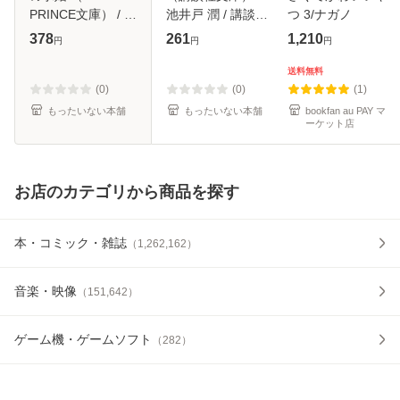
PRINCE文庫） / 坂
池井戸 潤 / 講談社
つ 3/ナガノ
井 朱生 / アスキー
[文庫]【メール便送
378
261
1,210
円
円
円
メディアワークス
料無料】
[文庫]【メール便送
送料無料
料無料】
(0)
(0)
(1)
もったいない本舗
もったいない本舗
bookfan au PAY マ
ーケット店
お店のカテゴリから商品を探す
本・コミック・雑誌
（
1,262,162
）
音楽・映像
（
151,642
）
ゲーム機・ゲームソフト
（
282
）