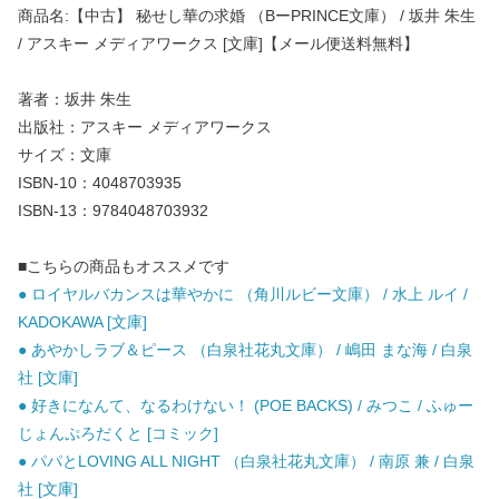
商品名:【中古】 秘せし華の求婚 （BーPRINCE文庫） / 坂井 朱生
/ アスキー メディアワークス [文庫]【メール便送料無料】
著者：坂井 朱生
出版社：アスキー メディアワークス
サイズ：文庫
ISBN-10：4048703935
ISBN-13：9784048703932
■こちらの商品もオススメです
● ロイヤルバカンスは華やかに （角川ルビー文庫） / 水上 ルイ /
KADOKAWA [文庫]
● あやかしラブ＆ピース （白泉社花丸文庫） / 嶋田 まな海 / 白泉
社 [文庫]
● 好きになんて、なるわけない！ (POE BACKS) / みつこ / ふゅー
じょんぷろだくと [コミック]
● パパとLOVING ALL NIGHT （白泉社花丸文庫） / 南原 兼 / 白泉
社 [文庫]