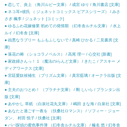
● 恋して、炎上 （角川ルビー文庫） / 成宮 ゆり / 角川書店 [文庫]
● ネコ耳×彼氏 （ ジュネットコミックス ピアスシリーズ） / みさ
さぎ 楓李 / ジュネット [コミック]
● ゆるふわ花嫁修業 初めての発情期 （幻冬舎ルチル文庫） / 水上
ルイ / 幻冬舎 [文庫]
● 凶悪なラブリー もふもふしないで / 真崎 ひかる / 二見書房 [文
庫]
● 落花の褥 （ショコラノベルス） / 高尾 理一 / 心交社 [新書]
● 家政婦さんっ！ 1 （魔法のiらんど文庫） / きたこ / アスキー メ
ディアワークス [文庫]
● 宮廷愛奴候補生 （プリズム文庫） / 真宮藍璃 / オークラ出版 [文
庫]
● 主夫のおつとめ！ （プラチナ文庫） / 剛 しいら / プランタン出
版 [文庫]
● あやかし 草紙 （白泉社花丸文庫） / 嶋田 まな海 / 白泉社 [文庫]
● あなたと過ごす一夜を （扶桑社ロマンス） / ソフィー・ジョー
ダン、 村田 悦子 / 扶桑社 [文庫]
● パパ探偵の蜜色事件簿 （幻冬舎ルチル文庫） / 榛名 悠 / 幻冬舎