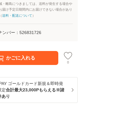
域・離島につきましては、送料が発生する場合や
お届け予定日期間内にお届けできない場合があり
（
送料・配送について
）
ナンバー：
526831726
かごに入れる
0
u PAY ゴールドカード新規＆即時発
限定
合計最大23,000Pもらえる※諸
件あり