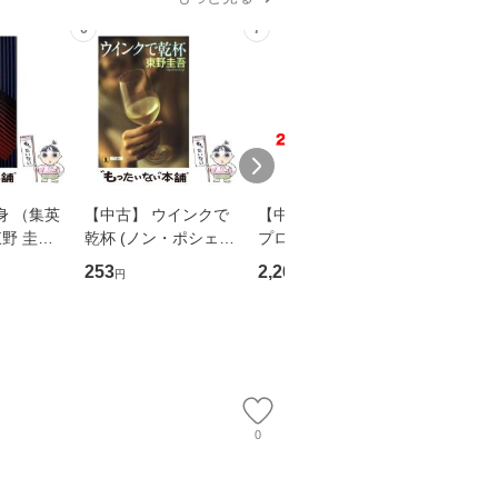
6
7
8
身 （集英
【中古】 ウインクで
【中古】 野ブタ。を
【中古】 
野 圭吾 /
乾杯 (ノン・ポシェッ
プロデュース [DVD-B
島みゆき / [CD]【
庫]【メール
ト) / 東野圭吾 / 祥伝
OX] / バップ [DVD]
ル便送料
253
2,266
2,150
円
円
円
】
社 [文庫]【メール便送
【メール便送料無料】
料無料】
0