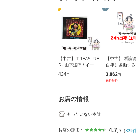
1
2
【中古】 TREASURE
【中古】 看護
S / 山下達郎 / イース
自律し協働する
トウエスト・ジャパン
の看護マネジメ
434
3,862
円
円
[CD]【メール便送料無
キル 改訂第3版 
送料無料
料】
学テキストNiCE)
島恵 藤本幸三 /
堂 [単行
お店の情報
もったいない本舗
4.7
お店の評価：
点
(
829