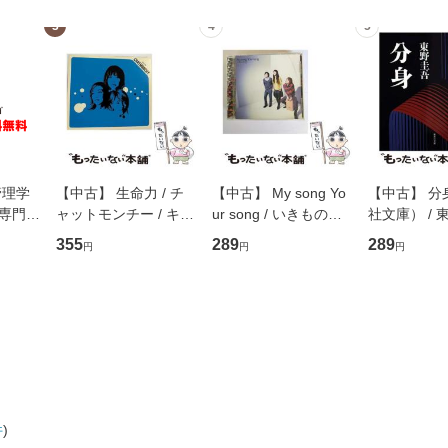
3
4
5
管理学
【中古】 生命力 / チ
【中古】 My song Yo
【中古】 分
専門職
ャットモンチー / キュ
ur song / いきものが
社文庫） / 東
ントス
ーンレコード [CD]
かり / [CD]【メール便
集英社 [文
355
289
289
円
円
円
(看護
【メール便送料無料】
送料無料】
便送料無料
 / 手
 南江
件
)