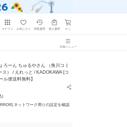
カテゴリ
お気に入り
閲覧履歴
購入履歴
かご
店舗メニュー
ょろーん ちゅるやさん （角川コミ
） / えれっと / KADOKAWA [コ
メール便送料無料】
込
)
K ERROR] ネットワーク周りの設定を確認