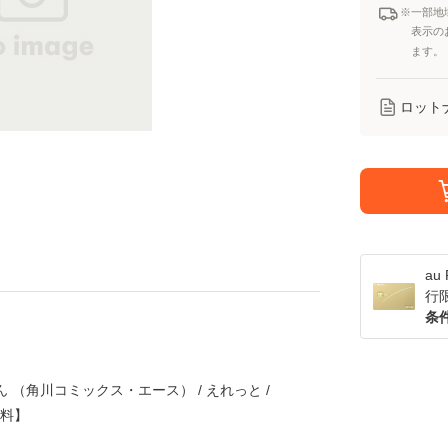
※一部地
表示の
ます。
ロット
a
行
条
 （角川コミックス・エース） / えれっと /
無料】