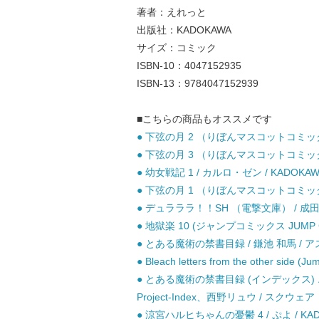
著者：えれっと
出版社：KADOKAWA
サイズ：コミック
ISBN-10：4047152935
ISBN-13：9784047152939
■こちらの商品もオススメです
● 下弦の月 2 （りぼんマスコットコミックス
● 下弦の月 3 （りぼんマスコットコミックス
● 幼女戦記 1 / カルロ・ゼン / KADOKAW
● 下弦の月 1 （りぼんマスコットコミックス
● デュラララ！！SH （電撃文庫） / 成田良悟
● 地獄楽 10 (ジャンプコミックス JUMP C
● とある魔術の禁書目録 / 鎌池 和馬 / 
● Bleach letters from the other si
● とある魔術の禁書目録 (インデックス) 
Project-Index、西野リュウ / スクウ
● 涼宮ハルヒちゃんの憂鬱 4 / ぷよ / KAD