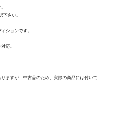
す。
択下さい。
ディションです。
金対応。
ありますが、中古品のため、実際の商品には付いて