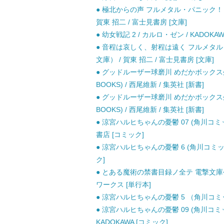
● 極北からの声 フルメタル・パニック！
賀東 招二 / 富士見書房 [文庫]
● 幼女戦記 2 / カルロ・ゼン / KADOKAW
● 音程は哀しく、射程は遠く フルメタ
文庫） / 賀東 招二 / 富士見書房 [文庫]
● グッドルーザー球磨川 めだかボックス外
BOOKS) / 西尾維新 / 集英社 [新書]
● グッドルーザー球磨川 めだかボックス外伝
BOOKS) / 西尾維新 / 集英社 [新書]
● 涼宮ハルヒちゃんの憂鬱 07 (角川コミック
書店 [コミック]
● 涼宮ハルヒちゃんの憂鬱 6 (角川コミッ
ク]
● とある魔術の禁書目録ノ全テ 電撃文庫公
ワークス [単行本]
● 涼宮ハルヒちゃんの憂鬱 5 （角川コミック
● 涼宮ハルヒちゃんの憂鬱 09 (角川コミック
KADOKAWA [コミック]