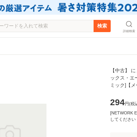
検索
詳細検索
【中古】 に
ックス・エース
ミック]【
294
円(
税
[NETWOR
してください