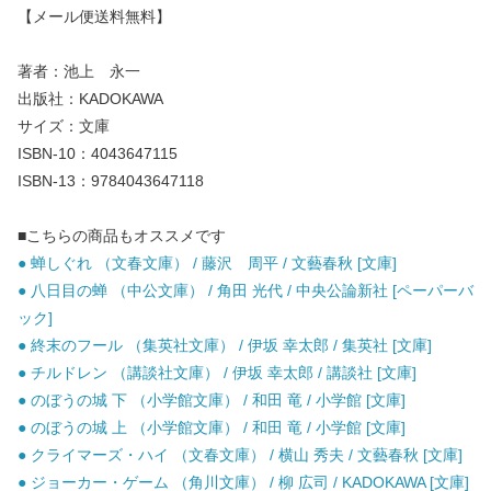
【メール便送料無料】
著者：池上 永一
出版社：KADOKAWA
サイズ：文庫
ISBN-10：4043647115
ISBN-13：9784043647118
■こちらの商品もオススメです
● 蝉しぐれ （文春文庫） / 藤沢 周平 / 文藝春秋 [文庫]
● 八日目の蝉 （中公文庫） / 角田 光代 / 中央公論新社 [ペーパーバ
ック]
● 終末のフール （集英社文庫） / 伊坂 幸太郎 / 集英社 [文庫]
● チルドレン （講談社文庫） / 伊坂 幸太郎 / 講談社 [文庫]
● のぼうの城 下 （小学館文庫） / 和田 竜 / 小学館 [文庫]
● のぼうの城 上 （小学館文庫） / 和田 竜 / 小学館 [文庫]
● クライマーズ・ハイ （文春文庫） / 横山 秀夫 / 文藝春秋 [文庫]
● ジョーカー・ゲーム （角川文庫） / 柳 広司 / KADOKAWA [文庫]