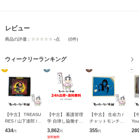
レビュー
商品の評価：
-
点
(0件)
ウィークリーランキング
1
2
3
4
【中古】 TREASU
【中古】 看護管理
【中古】 生命力 /
【中
RES / 山下達郎 /
学 自律し協働する
チャットモンチー /
You
イーストウエス
専門職の看護マネ
キューンレコード
のがか
434
3,862
355
28
円
円
円
ト・ジャパン [CD]
ジメントスキル 改
[CD]【メール便送
【
送料無料