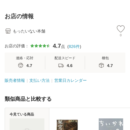
【メール便送料無
訂第3版 (看護学テ
料無料】
料
料】
キストNiCE) / 手島
恵 藤本幸三 / 南江
お店の情報
堂 [単行
もったいない本舗
0
4.7
お店の評価：
点
(
826
件
)
連絡・応対
配送スピード
梱包
4.7
4.6
4.7
販売者情報
支払い方法
営業日カレンダー
類似商品と比較する
今見ている商品