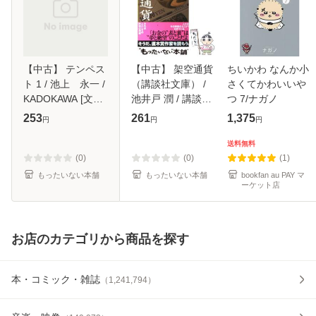
【中古】 テンペス
【中古】 架空通貨
ちいかわ なんか小
ト 1 / 池上 永一 /
（講談社文庫） /
さくてかわいいや
KADOKAWA [文庫]
池井戸 潤 / 講談社
つ 7/ナガノ
【メール便送料無
[文庫]【メール便送
253
261
1,375
円
円
円
料】
料無料】
送料無料
(0)
(0)
(1)
もったいない本舗
もったいない本舗
bookfan au PAY マ
ーケット店
お店のカテゴリから商品を探す
本・コミック・雑誌
（
1,241,794
）