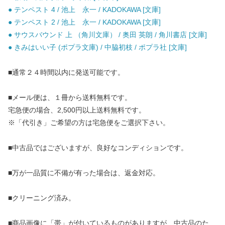
● テンペスト 4 / 池上 永一 / KADOKAWA [文庫]
● テンペスト 2 / 池上 永一 / KADOKAWA [文庫]
● サウスバウンド 上 （角川文庫） / 奥田 英朗 / 角川書店 [文庫]
● きみはいい子 (ポプラ文庫) / 中脇初枝 / ポプラ社 [文庫]
■通常２４時間以内に発送可能です。
■メール便は、１冊から送料無料です。
宅急便の場合、2,500円以上送料無料です。
※「代引き」ご希望の方は宅急便をご選択下さい。
■中古品ではございますが、良好なコンディションです。
■万が一品質に不備が有った場合は、返金対応。
■クリーニング済み。
■商品画像に「帯」が付いているものがありますが、中古品のた