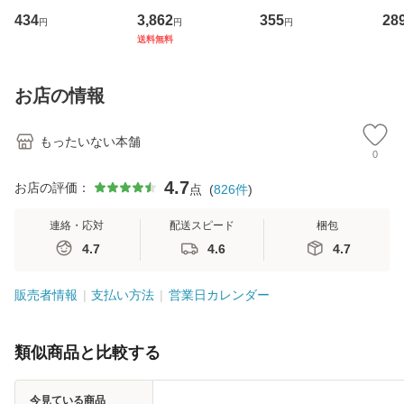
イーストウエス
専門職の看護マネ
キューンレコード
のがか
434
3,862
355
28
円
円
円
ト・ジャパン [CD]
ジメントスキル 改
[CD]【メール便送
【
送料無料
【メール便送料無
訂第3版 (看護学テ
料無料】
料
料】
キストNiCE) / 手島
恵 藤本幸三 / 南江
お店の情報
堂 [単行
もったいない本舗
0
4.7
お店の評価：
点
(
826
件
)
連絡・応対
配送スピード
梱包
4.7
4.6
4.7
販売者情報
支払い方法
営業日カレンダー
類似商品と比較する
今見ている商品