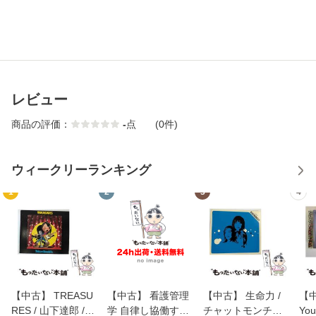
レビュー
商品の評価：
-
点
(0件)
ウィークリーランキング
1
2
3
4
【中古】 TREASU
【中古】 看護管理
【中古】 生命力 /
【中
RES / 山下達郎 /
学 自律し協働する
チャットモンチー /
You