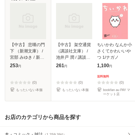
【中古】 悲嘆の門
【中古】 架空通貨
ちいかわ なんか小
下 （新潮文庫） /
（講談社文庫） /
さくてかわいいや
宮部 みゆき / 新潮
池井戸 潤 / 講談社
つ 1/ナガノ
社 [文庫]【メール
[文庫]【メール便送
253
261
1,100
円
円
円
便送料無料】
料無料】
送料無料
(0)
(0)
(0)
もったいない本舗
もったいない本舗
bookfan au PAY マ
ーケット店
お店のカテゴリから商品を探す
本・コミック・雑誌
（
1,259,394
）