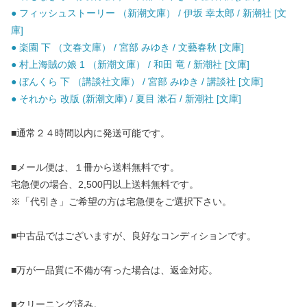
● フィッシュストーリー （新潮文庫） / 伊坂 幸太郎 / 新潮社 [文
庫]
● 楽園 下 （文春文庫） / 宮部 みゆき / 文藝春秋 [文庫]
● 村上海賊の娘 1 （新潮文庫） / 和田 竜 / 新潮社 [文庫]
● ぼんくら 下 （講談社文庫） / 宮部 みゆき / 講談社 [文庫]
● それから 改版 (新潮文庫) / 夏目 漱石 / 新潮社 [文庫]
■通常２４時間以内に発送可能です。
■メール便は、１冊から送料無料です。
宅急便の場合、2,500円以上送料無料です。
※「代引き」ご希望の方は宅急便をご選択下さい。
■中古品ではございますが、良好なコンディションです。
■万が一品質に不備が有った場合は、返金対応。
■クリーニング済み。