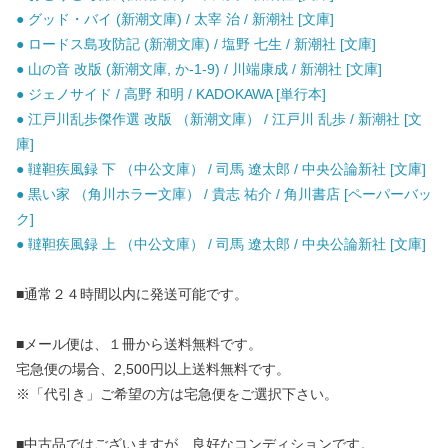
● グッド・バイ (新潮文庫) / 太宰 治 / 新潮社 [文庫]
● ロードス島攻防記 (新潮文庫) / 塩野 七生 / 新潮社 [文庫]
● 山の音 改版 (新潮文庫, か-1-9) / 川端康成 / 新潮社 [文庫]
● ジェノサイド / 高野 和明 / KADOKAWA [単行本]
● 江戸川乱歩傑作選 改版 （新潮文庫） / 江戸川 乱歩 / 新潮社 [文
庫]
● 韃靼疾風録 下 （中公文庫） / 司馬 遼太郎 / 中央公論新社 [文庫]
● 黒い家 （角川ホラー文庫） / 貴志 祐介 / 角川書店 [ペーパーバッ
ク]
● 韃靼疾風録 上 （中公文庫） / 司馬 遼太郎 / 中央公論新社 [文庫]
■通常２４時間以内に発送可能です。
■メール便は、１冊から送料無料です。
宅急便の場合、2,500円以上送料無料です。
※「代引き」ご希望の方は宅急便をご選択下さい。
■中古品ではございますが、良好なコンディションです。