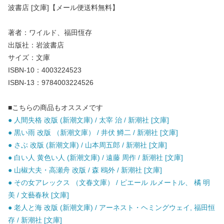
波書店 [文庫]【メール便送料無料】
著者：ワイルド、福田恆存
出版社：岩波書店
サイズ：文庫
ISBN-10：4003224523
ISBN-13：9784003224526
■こちらの商品もオススメです
● 人間失格 改版 (新潮文庫) / 太宰 治 / 新潮社 [文庫]
● 黒い雨 改版 （新潮文庫） / 井伏 鱒二 / 新潮社 [文庫]
● さぶ 改版 (新潮文庫) / 山本周五郎 / 新潮社 [文庫]
● 白い人 黄色い人 (新潮文庫) / 遠藤 周作 / 新潮社 [文庫]
● 山椒大夫・高瀬舟 改版 / 森 鴎外 / 新潮社 [文庫]
● その女アレックス （文春文庫） / ピエール ルメートル、 橘 明
美 / 文藝春秋 [文庫]
● 老人と海 改版 (新潮文庫) / アーネスト・ヘミングウェイ, 福田恒
存 / 新潮社 [文庫]