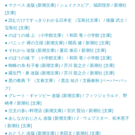
● マクベス 改版 (新潮文庫) / シェイクスピア、福田恆存 / 新潮社
[文庫]
● 読むだけですっきりわかる日本史 （宝島社文庫） / 後藤 武士 /
宝島社 [文庫]
● のぼうの城 上 （小学館文庫） / 和田 竜 / 小学館 [文庫]
● パニック 裸の王様 (新潮文庫) / 開高 健 / 新潮社 [文庫]
● それから 改版 (新潮文庫) / 夏目 漱石 / 新潮社 [文庫]
● のぼうの城 下 （小学館文庫） / 和田 竜 / 小学館 [文庫]
● 蜘蛛の糸 杜子春 (新潮文庫) / 芥川 龍之介 / 新潮社 [文庫]
● 羅生門・鼻 改版 (新潮文庫) / 芥川 龍之介 / 新潮社 [文庫]
● 悪の教典 下 （文春文庫） / 貴志 祐介 / 文藝春秋 [ペーパーバッ
ク]
● グレート・ギャツビー 改版 (新潮文庫) / フィツジェラルド、野
崎孝 / 新潮社 [文庫]
● 注文の多い料理店 (新潮文庫) / 宮沢 賢治 / 新潮社 [文庫]
● あしながおじさん 改版 (新潮文庫) / J・ウェブスター、松本恵子
/ 新潮社 [文庫]
● おとうと 改版 (新潮文庫) / 幸田文 / 新潮社 [文庫]