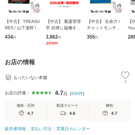
【中古】 TREASU
【中古】 看護管理
【中古】 生命力 /
【中
RES / 山下達郎 /
学 自律し協働する
チャットモンチー /
You
イーストウエス
専門職の看護マネ
キューンレコード
のがか
434
3,862
355
28
円
円
円
ト・ジャパン [CD]
ジメントスキル 改
[CD]【メール便送
【
送料無料
【メール便送料無
訂第3版 (看護学テ
料無料】
料
料】
キストNiCE) / 手島
恵 藤本幸三 / 南江
お店の情報
堂 [単行
もったいない本舗
0
4.7
お店の評価：
点
(
826
件
)
連絡・応対
配送スピード
梱包
4.7
4.6
4.7
販売者情報
支払い方法
営業日カレンダー