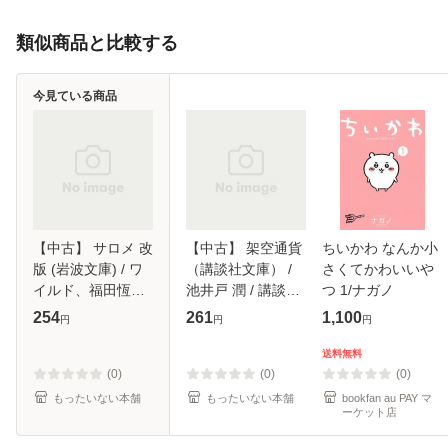
類似商品と比較する
今見ている商品
【中古】 サロメ 改
【中古】 架空通貨
ちいかわ なんか小
版 (岩波文庫) / ワ
（講談社文庫） /
さくてかわいいや
イルド、福田恆存 /
池井戸 潤 / 講談社
つ 1/ナガノ
岩波書店 [文庫]
[文庫]【メール便送
254
261
1,100
円
円
円
【メール便送料無
料無料】
料】
送料無料
(0)
(0)
(0)
もったいない本舗
もったいない本舗
bookfan au PAY マ
ーケット店