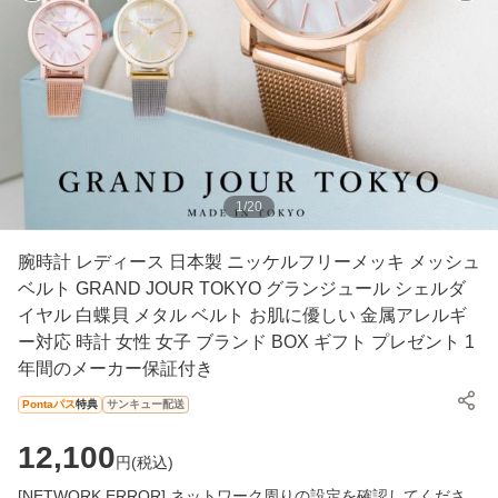
1
/
20
腕時計 レディース 日本製 ニッケルフリーメッキ メッシュ
ベルト GRAND JOUR TOKYO グランジュール シェルダ
イヤル 白蝶貝 メタル ベルト お肌に優しい 金属アレルギ
ー対応 時計 女性 女子 ブランド BOX ギフト プレゼント 1
年間のメーカー保証付き
Pontaパス
特典
サンキュー配送
12,100
円(
税込
)
[NETWORK ERROR] ネットワーク周りの設定を確認してくださ