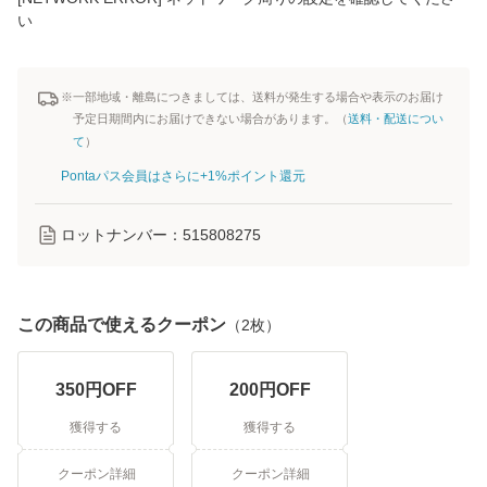
い
※一部地域・離島につきましては、送料が発生する場合や表示のお届け
予定日期間内にお届けできない場合があります。（
送料・配送につい
て
）
Pontaパス会員はさらに+1%ポイント還元
ロットナンバー：
515808275
この商品で使えるクーポン
（
2
枚）
350
円OFF
200
円OFF
獲得する
獲得する
クーポン詳細
クーポン詳細