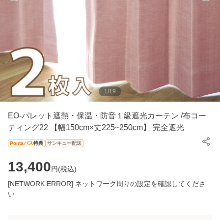
1
/
19
EO-パレット遮熱・保温・防音１級遮光カーテン /布コー
ティング22 【幅150cm×丈225~250cm】 完全遮光
Pontaパス
特典
サンキュー配送
13,400
円(
税込
)
[NETWORK ERROR] ネットワーク周りの設定を確認してくださ
い