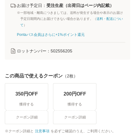
お届け予定日：
受注生産（出荷日はページ内記載）
※一部地域・離島につきましては、送料が発生する場合や表示のお届け
予定日期間内にお届けできない場合があります。（
送料・配送につい
て
）
Pontaパス会員はさらに+1%ポイント還元
ロットナンバー：
502556205
この商品で使えるクーポン
（
2
枚）
350
円OFF
200
円OFF
獲得する
獲得する
クーポン詳細
クーポン詳細
クーポン詳細と
注意事項
を必ずご確認のうえ、ご利用ください。