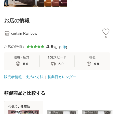
お店の情報
curtain Rainbow
0
4.9
お店の評価：
点
(
5
件
)
連絡・応対
配送スピード
梱包
5.0
5.0
4.8
販売者情報
支払い方法
営業日カレンダー
類似商品と比較する
今見ている商品