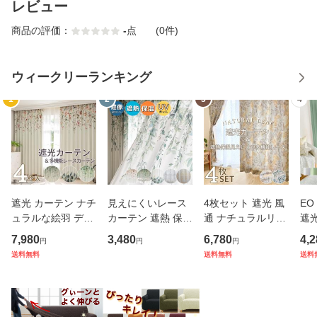
レビュー
商品の評価：
-
点
(0件)
ウィークリーランキング
1
2
3
4
遮光 カーテン ナチ
見えにくいレース
4枚セット 遮光 風
EO
ュラルな絵羽 デザ
カーテン 遮熱 保温
通 ナチュラルリー
遮光
イン 遮光カーテン
UVカットナチュラ
フ 遮光カーテン &
シッ
7,980
3,480
6,780
4,2
円
円
円
＆多機能レースカ
ル 絵羽 デザイン
遮熱 保温 見えにく
カー
送料無料
送料無料
送料
ーテン 4枚セット
多機能レースカー
い 多機能レース ４
2枚
ボタニカル 爽やか
テン ボタニカル 爽
枚セット 幅100cm
丈8
【幅100×丈135 17
やか オーナメント
丈135 178 200cm
ュラル 1
8 200 c
【幅100
おし
ジ