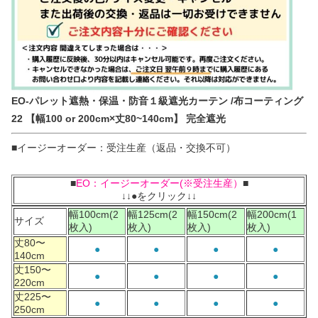
EO-パレット遮熱・保温・防音１級遮光カーテン /布コーティング
22 【幅100 or 200cm×丈80~140cm】 完全遮光
■イージーオーダー：受注生産（返品・交換不可）
■
EO：イージーオーダー(※受注生産）
■
↓↓●をクリック↓↓
幅100cm(2
幅125cm(2
幅150cm(2
幅200cm(1
サイズ
枚入)
枚入)
枚入)
枚入)
丈80〜
●
●
●
●
140cm
丈150〜
●
●
●
●
220cm
丈225〜
●
●
●
●
250cm