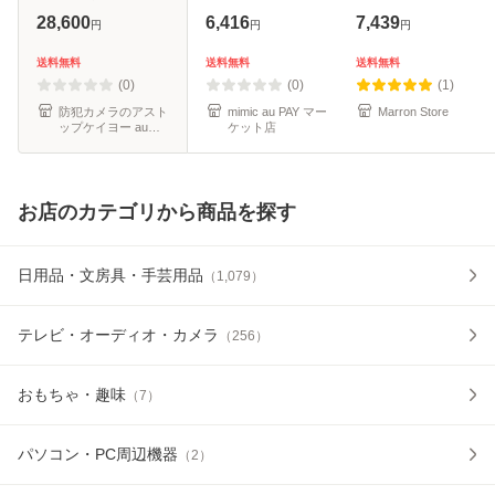
イビジョンカメラ
カメラ 1080P画質
ラ ハンディ ウェア
28,600
6,416
7,439
円
円
円
【高感度】 【小型
スパイカメラ 18時
ラブル アクション
ビデオカメラ】
間録画 自動暗視 重
動画撮影用 180度
送料無料
送料無料
送料無料
【サンメカトロニ
力センサー 動体検
回転レンズ ホット
(0)
(0)
(1)
クス】
知 ループ録
スポットで
防犯カメラのアスト
mimic au PAY マー
Marron Store
ップケイヨー au
ケット店
PAY マーケット店
お店のカテゴリから商品を探す
日用品・文房具・手芸用品
（
1,079
）
テレビ・オーディオ・カメラ
（
256
）
おもちゃ・趣味
（
7
）
パソコン・PC周辺機器
（
2
）