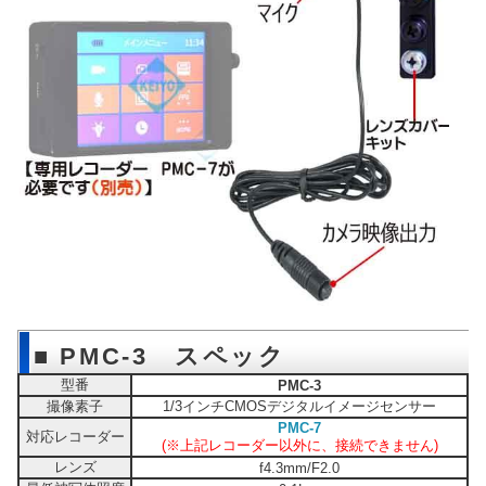
■ PMC-3 スペック
型番
PMC-3
撮像素子
1/3インチCMOSデジタルイメージセンサー
PMC-7
対応レコーダー
(※上記レコーダー以外に、接続できません)
レンズ
f4.3mm/F2.0