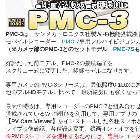
PMC-3
は、サンメカトロニクス社製Wi-Fi機能搭載液
モバイルレコーダー
PMC-7
専用フルハイビジョン
（※カメラ部のPMC-3とのセットモデル
PMC-7S
も
好評だった前モデル、PMC-2の接続端子を
スクリュー式に変更した、後継モデルになります。
専用カメラのPMC-3シリーズは、最低照度0.1Luxに
他のフルHDモデルに比べて、暗所撮影にも強くなっ
最大の特徴は、専用レコーダーのPMC-7と組み合わ
搭載されているWi-Fi機能を利用して、専用アプリの
【PV Cam Viewer】
をインストールした各種スマホ
ライブ映像確認、各種設定変更、録画オン・オフを
※PMC-3シリーズを使用するためには、専用レコーダ