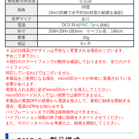
最低被写体照度
0.1Lux
58度
画角
(3mの距離で水平約3m程度の範囲を撮影)
音声マイク
あり
電源
DC3.3V±(
PMC-7
から供給)
外寸
25W×25H×18Dmm ケーブル長：140cm
重量
20g
保証
6ヶ月
※上記仕様及びデザインは予告なく変更される場合がございます。
予めご了承下さい。
※現行のスマートフォンでの動作を確認しておりますが、全てのスマ
ートフォンに
対応しているわけではございません。
本製品をご使用になる場合、microSDカードが本体に 装着されている
必要があります。
電源を入れる前に必ずmicroSDカードを挿入してください。
microSDカードが入ってない状態では操作できません。
本製品の電源OFFの状態から電源を投入して、最初に録画を開始する
場合、電源のONをお知らせする
バイブレーションまでの間は録画操作はできません。
バイブレーション発動の終了後に録画をスタートさせてください。
また、そのインターバルを考慮の上、録画を開始してください。