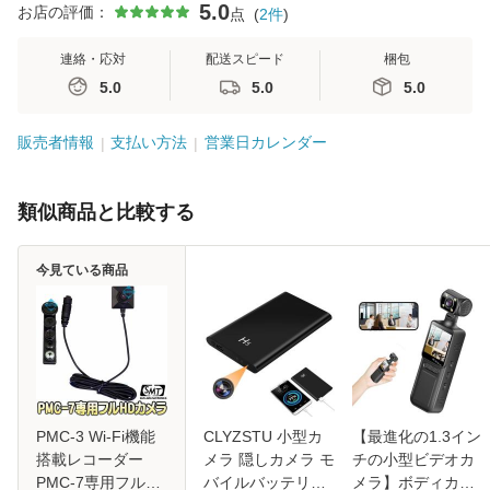
5.0
お店の評価：
点
(
2
件
)
連絡・応対
配送スピード
梱包
5.0
5.0
5.0
販売者情報
支払い方法
営業日カレンダー
類似商品と比較する
今見ている商品
PMC-3 Wi-Fi機能
CLYZSTU 小型カ
【最進化の1.3イン
搭載レコーダー
メラ 隠しカメラ モ
チの小型ビデオカ
PMC-7専用フルハ
バイルバッテリー
メラ】ボディカメ