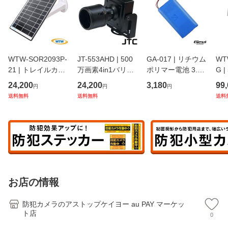
WTW-SOR2093P-
JT-553AHD | 500
GA-017 | リチウム
WT
21 | トレイルカメ
万画素4in1バリフ
ポリマー電池 3.7V
G 
ラ用 21,000mAhバ
ォーカルレンズ搭
3000mAh PSE認証
度
24,200
24,200
3,180
99
円
円
円
ッテリー内蔵ソー
載小型AHDカメラ
済
高
送料無料
送料無料
送料
ラーパネル【防犯
【JTC】【防犯カ
線
カメラ】【監視カ
メラ】【監視カメ
外
メラ】【トレイル
ラ】【セキュリテ
線
カメラ】【塚本無
ィーカメラ】【屋
ラ
線
内
ラ
お店の情報
防犯カメラのアストップケイヨー au PAY マーケッ
ト店
0