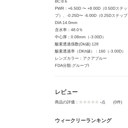
BC:8.6
PWR：+6.50D 〜 +8.00D（0.50Dステ
プ）、-0.25D〜 -6.00D（0.25Dステップ
DIA:14.0mm
含水率：48.0％
中心厚：0.08mm（-3.00D）
酸素透過係数(Dk値):128
酸素透過率（DK/t値）：160（-3.00D）
レンズカラー：アクアブルー
FDA分類:グループI
レビュー
商品の評価：
-
点
(0件)
ウィークリーランキング