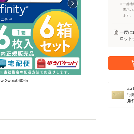
※一部地
表示の
ます。
一度に
ロット
2w-2wbio0606n
a
行
条