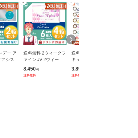
6
7
8
ンデー ア
送料無料 2ウィークフ
送料無料 ワンデーア
送料無料
オアシス乱
ァインUV 2ウィーク
キュビューディファイ
キュビュ
2箱 ジョン
プラス 6枚×4箱 シー
ンモイスト ワンデー
ンモイス
8,450
3,850
6,850
円
円
円
ジョンソン
ド SEED 使い捨て
30枚×1箱 ジョンソン
30枚×2箱
送料無料
送料無料
送料無料
て
エンドジョンソン J&J
て
使い捨て