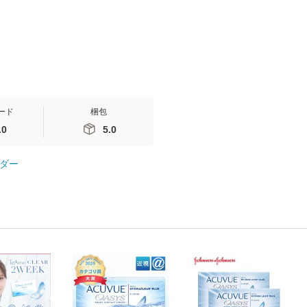
ード
梱包
.0
5.0
ダー