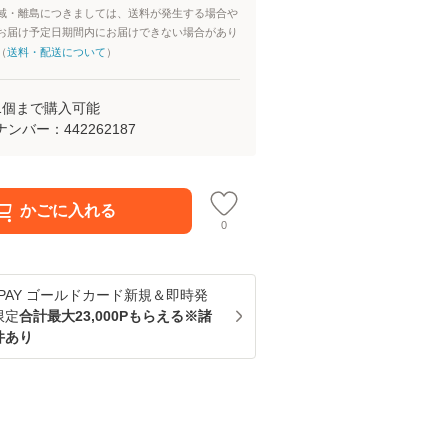
域・離島につきましては、送料が発生する場合や
お届け予定日期間内にお届けできない場合があり
（
送料・配送について
）
1
個まで購入可能
ナンバー：
442262187
かごに入れる
0
u PAY ゴールドカード新規＆即時発
限定
合計最大23,000Pもらえる※諸
件あり