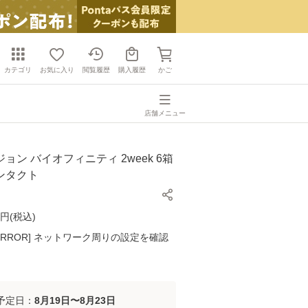
カテゴリ
お気に入り
閲覧履歴
購入履歴
かご
店舗メニュー
ョン バイオフィニティ 2week 6箱
ンタクト
円(
税込
)
K ERROR] ネットワーク周りの設定を確認
予定日：
8月19日〜8月23日