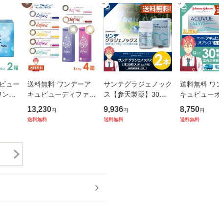
3
4
5
ビュー
送料無料 ワンデーア
サンテグラジェノック
送料無料 ワ
ワンデ
キュビューディファイ
ス【参天製薬】30粒
キュビュー
ジョンソ
ンモイスト ワンデー
入り2本(1日1粒/60日
視用 30枚×
13,230
9,936
8,750
円
円
円
ン J
30枚×4箱 J&J 使い捨
分)
ソンエンド
送料無料
送料無料
送料無料
送料無料
て
J&J 使い捨