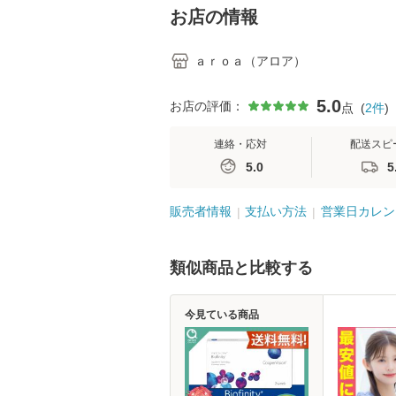
お店の情報
ａｒｏａ（アロア）
5.0
お店の評価：
点
(
2
件
)
連絡・応対
配送スピ
5.0
5
販売者情報
支払い方法
営業日カレン
類似商品と比較する
今見ている商品