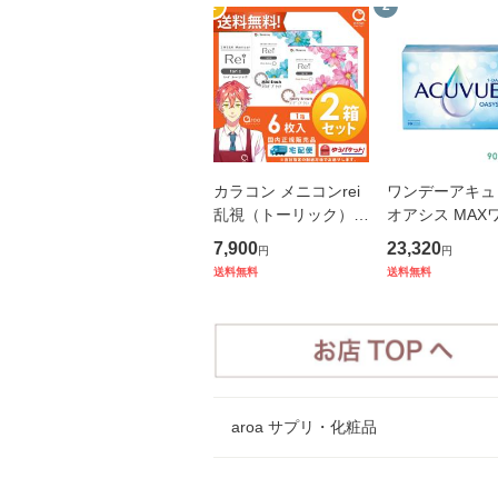
1
2
カラコン メニコンrei
ワンデーアキュ
乱視（トーリック） 2
オアシス MAX
week 6枚入2箱 コン
ー 90枚×2箱 
7,900
23,320
円
円
タクトレンズ レイ 送
ンエンドジョンソ
送料無料
送料無料
料無料
&J 使い捨て 
aroa サプリ・化粧品