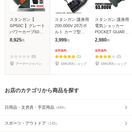
スタンガン【
スタンガン 護身用
スタンガン 護身用
GP50C 】グレート
200,000V 20万ボ
電気ショッカー
パワーカーブ50万
ルト カーブ型
POCKET GUARD
V
ELECTRO-
65,000V 6万5千ボ
8,925
3,999
2,980
円
円
円
SHOCKER 送料無
ルト 送料無料 セキ
料 セキュリティー
ュリティー 9Vアル
送料無料
送料無料
9V アルカリ電池
カリ電池 別売り
(0)
(1)
(2)
別売り セキュリテ
アーマージャパン
SAKURAショップ
SAKURAショップ
ィー
お店のカテゴリから商品を探す
日用品・文房具・手芸用品
（
666
）
スポーツ・アウトドア
（
145
）