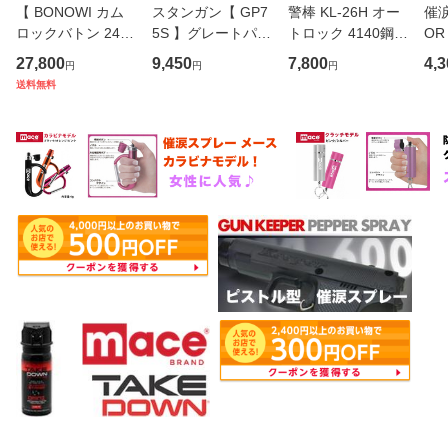
【 BONOWI カム
スタンガン【 GP7
警棒 KL-26H オー
催涙
ロックバトン 24イ
5S 】グレートパワ
トロック 4140鋼バ
OR 
ンチ 】
ーストレート75万
トン
4oz
27,800
9,450
7,800
4,3
円
円
円
V
送料無料