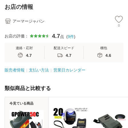
お店の情報
アーマージャパン
0
4.7
お店の評価：
点
(
9
件
)
連絡・応対
配送スピード
梱包
4.7
4.7
4.6
販売者情報
支払い方法
営業日カレンダー
類似商品と比較する
今見ている商品