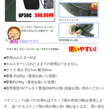
■専用ホルスター付き
■ホルスターに入れたままでの使用はできません。
■サイズ 長さ 約17cm 幅 約6cm
■重量 約185g（電池を抜いた状態）
■重量約230g（電池を抜いた状態）
■使用電池 9Vアルカリ電池(006P)×2個 (別途お買い求めください)
パナソニック(金パナ/出来ればスナップ部が赤色の物)を推奨しま
す。 金パナもスナップ部が黒の物と赤い物があります。 黒い色を