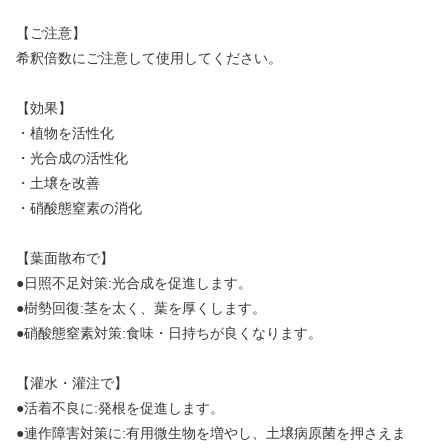
【ご注意】
希釈倍数にご注意して使用してください。
【効果】
・植物を活性化
・光合成の活性化
・土壌を改善
・硝酸態窒素の消化
【葉面散布で】
●日照不足対策:光合成を促進します。
●樹勢回復:茎を太く、葉を厚くします。
●硝酸態窒素対策:食味・日持ちが良くなります。
【灌水・灌注で】
●活着不良に:発根を促進します。
●連作障害対策に:有用微生物を増やし、土壌病原菌を押さえま