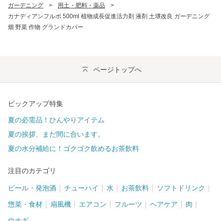
ガーデニング
>
用土・肥料・薬品
>
カナディアンフルボ 500ml 植物成長促進活力剤 液剤 土壌改良 ガーデニング
畑 野菜 作物 グランドカバー
ページトップへ
ピックアップ特集
夏の必需品！ひんやりアイテム
夏の挨拶、まだ間に合います。
夏の水分補給に！ゴクゴク飲めるお茶飲料
注目のカテゴリ
ビール・発泡酒
チューハイ
水
お茶飲料
ソフトドリンク
惣菜・食材
扇風機
エアコン
フルーツ
ヘアケア
肉
ウナギ