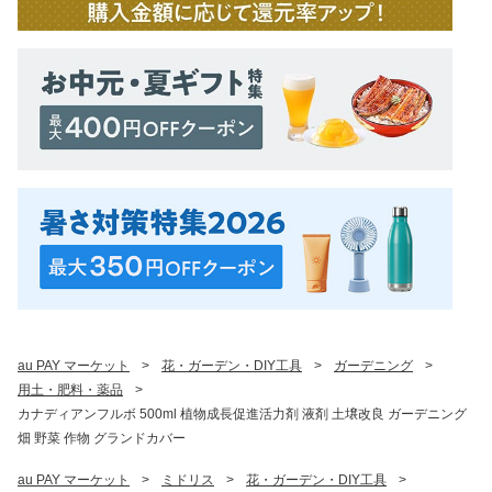
au PAY マーケット
>
花・ガーデン・DIY工具
>
ガーデニング
>
用土・肥料・薬品
>
カナディアンフルボ 500ml 植物成長促進活力剤 液剤 土壌改良 ガーデニング
畑 野菜 作物 グランドカバー
au PAY マーケット
>
ミドリス
>
花・ガーデン・DIY工具
>