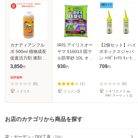
カナディアンフル
IRIS アイリスオー
【2個セット】ハイ
ボ 500ml 植物成長
ヤマ 516013 固マ
ポネックスジャパ
促進活力剤 液剤 土
ル防草砂 10L オレ
ン ﾊｲﾎﾟﾈｯｸｽ ｷｭｰﾄﾊｲ
壌改良 ガーデニン
ンジ 10L-OR
ﾄﾞﾛ･水栽培用
3,850
930
709
円
円
円
グ 畑 野菜 作物 グ
(516013) アイリス
150ml 水栽培用活
ランドカバー
オーヤマ(株)(代引
力剤 植物
送料無料
不可)
(0)
(1)
(0)
ミドリス
リコメン堂
トキワカメラ au
PAY マーケット店
お店のカテゴリから商品を探す
花・ガーデン・DIY工具
（
766
）