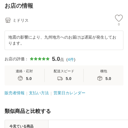
バー 4ポット 肥料
い プレゼント 北欧
オブジェ 巨大 可愛
ガ
お店の情報
活力剤2種
玄
い プ
ア 
ミドリス
0
地震の影響により、九州地方へのお届けは遅延が発生してお
ります。
5.0
お店の評価：
点
(
4
件
)
連絡・応対
配送スピード
梱包
5.0
5.0
5.0
販売者情報
支払い方法
営業日カレンダー
類似商品と比較する
今見ている商品