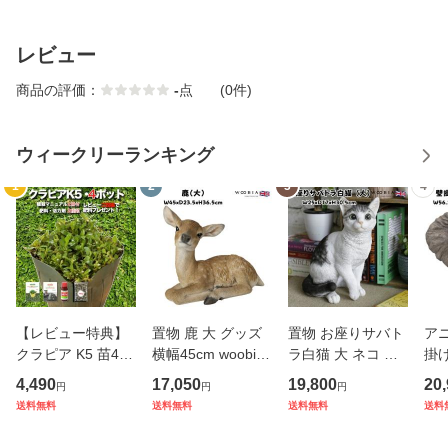
レビュー
商品の評価：
-
点
(0件)
ウィークリーランキング
1
2
3
4
【レビュー特典】
置物 鹿 大 グッズ
置物 お座りサバト
ア
クラピア K5 苗4株
横幅45cm woobia
ラ白猫 大 ネコ 高
掛け
お試し1平米用 す
ウービア 大きい か
さ30.5cm woobia
cm
4,490
17,050
19,800
20
円
円
円
くすくセットミニ
わいい おしゃれ ガ
ウービア 大きい か
グッ
送料無料
送料無料
送料無料
送料
完全植栽マニュア
ーデン インテリア
わいい おしゃれ ガ
wo
ル付き グランドカ
オブジェ 巨大 可愛
ーデン インテリア
か