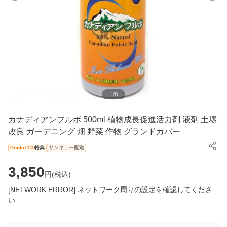
1
/
6
カナディアンフルボ 500ml 植物成長促進活力剤 液剤 土壌
改良 ガーデニング 畑 野菜 作物 グランドカバー
Pontaパス
特典
サンキュー配送
3,850
円(
税込
)
[NETWORK ERROR] ネットワーク周りの設定を確認してくださ
い