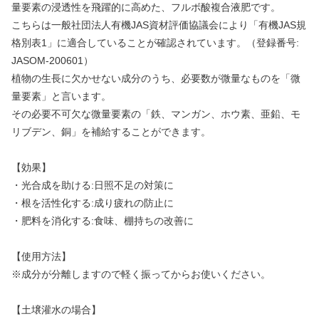
量要素の浸透性を飛躍的に高めた、フルボ酸複合液肥です。
こちらは一般社団法人有機JAS資材評価協議会により「有機JAS規
格別表1」に適合していることが確認されています。（登録番号:
JASOM-200601）
植物の生長に欠かせない成分のうち、必要数が微量なものを「微
量要素」と言います。
その必要不可欠な微量要素の「鉄、マンガン、ホウ素、亜鉛、モ
リブデン、銅」を補給することができます。
【効果】
・光合成を助ける:日照不足の対策に
・根を活性化する:成り疲れの防止に
・肥料を消化する:食味、棚持ちの改善に
【使用方法】
※成分が分離しますので軽く振ってからお使いください。
【土壌灌水の場合】