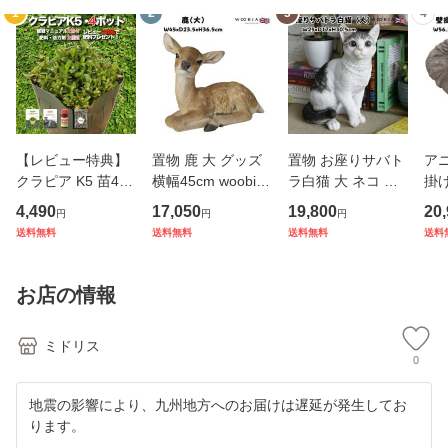
1
2
3
4
【レビュー特典】
置物 鹿 大 グッズ
置物 お座りサバト
ア
クラピア K5 苗4株
横幅45cm woobia
ラ白猫 大 ネコ 高
掛け
お試し1平米用 す
ウービア 大きい か
さ30.5cm woobia
cm
4,490
17,050
19,800
20
円
円
円
くすくセットミニ
わいい おしゃれ ガ
ウービア 大きい か
グッ
送料無料
送料無料
送料無料
送料
完全植栽マニュア
ーデン インテリア
わいい おしゃれ ガ
wo
ル付き グランドカ
オブジェ 巨大 可愛
ーデン インテリア
か
バー 4ポット 肥料
い プレゼント 北欧
オブジェ 巨大 可愛
ガ
お店の情報
活力剤2種
玄
い プ
ア 
ミドリス
0
地震の影響により、九州地方へのお届けは遅延が発生してお
ります。