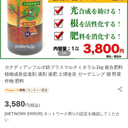
1
/
4
カナディアンフルボ鉄プラスマルチミネラル1kg 複合肥料
植物成長促進剤 液剤 液肥 土壌改良 ガーデニング 畑 野菜
作物 肥料
Pontaパス
特典
サンキュー配送
3,580
円(
税込
)
[NETWORK ERROR] ネットワーク周りの設定を確認してくださ
い