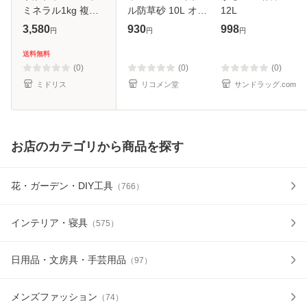
ミネラル1kg 複合
ル防草砂 10L オレ
12L
肥料 植物成長促進
ンジ 10L-OR
3,580
930
998
円
円
円
剤 液剤 液肥 土壌
(516013) アイリス
改良 ガーデニング
オーヤマ(株)(代引
送料無料
畑 野菜 作物 肥料
不可)
(0)
(0)
(0)
ミドリス
リコメン堂
サンドラッグ.com
お店のカテゴリから商品を探す
花・ガーデン・DIY工具
（
766
）
インテリア・寝具
（
575
）
日用品・文房具・手芸用品
（
97
）
メンズファッション
（
74
）