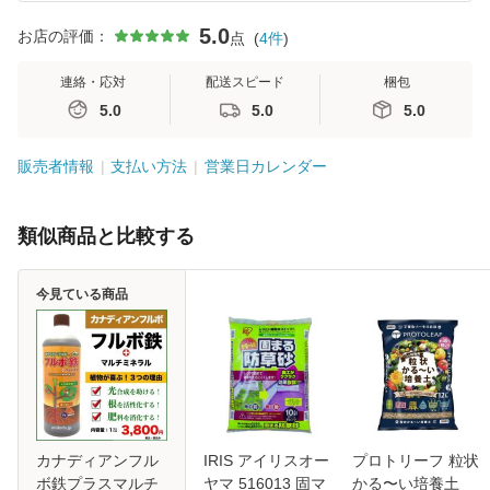
5.0
お店の評価：
点
(
4
件
)
連絡・応対
配送スピード
梱包
5.0
5.0
5.0
販売者情報
支払い方法
営業日カレンダー
類似商品と比較する
今見ている商品
カナディアンフル
IRIS アイリスオー
プロトリーフ 粒状
ボ鉄プラスマルチ
ヤマ 516013 固マ
かる〜い培養土