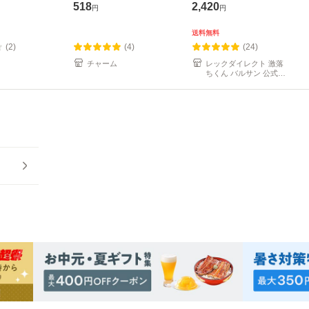
性 業務用
用 ６０枚 ３個パッ
518
2,420
円
円
ク
送料無料
(2)
(4)
(24)
チャーム
レックダイレクト 激落
ちくん バルサン 公式メ
ーカー