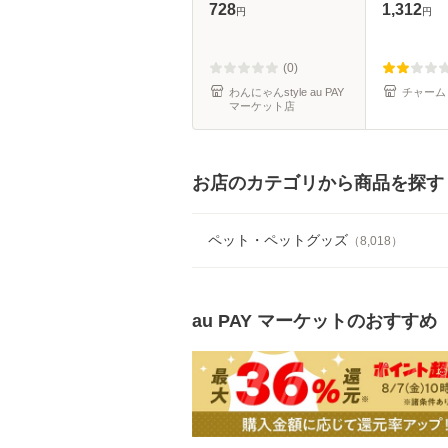
シュ 大判 2個パック
ル 弱酸
728
1,312
円
円
(0)
わんにゃんstyle au PAY
チャーム
マーケット店
お店のカテゴリから商品を探す
ペット・ペットグッズ
（
8,018
）
au PAY マーケット
のおすすめ