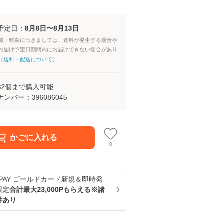
予定日：
8月8日〜8月13日
域・離島につきましては、送料が発生する場合や
お届け予定日期間内にお届けできない場合があり
（
送料・配送について
）
82
個まで購入可能
ナンバー：
396086045
かごに入れる
0
u PAY ゴールドカード新規＆即時発
限定
合計最大23,000Pもらえる※諸
件あり