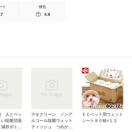
ード
梱包
.7
4.8
酸 人とペッ
デオクリーン ノンア
ＥＣペット用ウェット
しい除菌消臭
ルコール除菌ウェット
シート８０枚×１２
 減容ボト
ティッシュ つめかえ