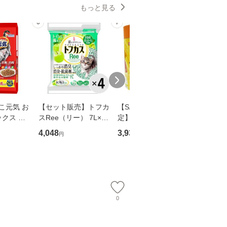
もっと見る
6
7
8
こ元気 お
【セット販売】トフカ
【SALE】【数量限
【SALE
クス ま
スRee（リー） 7L×4
定】チャオ ちゅ〜る
定】チャ
魚・チキ
コ
とりささみセレクショ
まぐろセ
4,048
3,930
3,930
円
円
円
野菜入り
ン 14g×100本入り（2
4g×10
5本×4種）［ちゅー
×4種）
る］
0