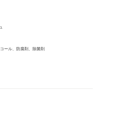
ュ
ルコール、防腐剤、除菌剤