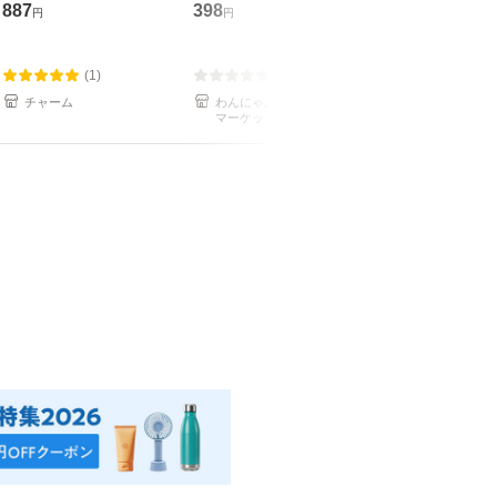
ル 弱酸性 業務用
体 ７０枚 ウ
887
398
522
円
円
円
シート トイ
掃除 猫 無香
容量
(1)
(0)
(0)
チャーム
わんにゃんstyle au PAY
チャーム
マーケット店