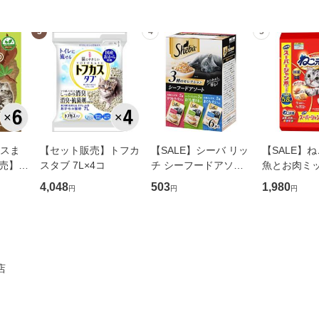
3
4
5
ースま
【セット販売】トフカ
【SALE】シーバ リッ
【SALE】ね
売】が
スタブ 7L×4コ
チ シーフードアソー
魚とお肉ミッ
おいも
ト 35g×6袋パック
ぐろ・白身
4,048
503
1,980
円
円
円
6コ
ン・緑黄色
5.8kg
店