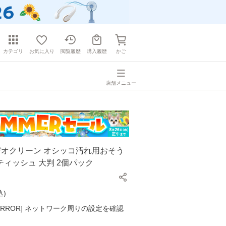
カテゴリ
お気に入り
閲覧履歴
購入履歴
かご
店舗メニュー
デオクリーン オシッコ汚れ用おそう
ィッシュ 大判 2個パック
込
)
K ERROR] ネットワーク周りの設定を確認