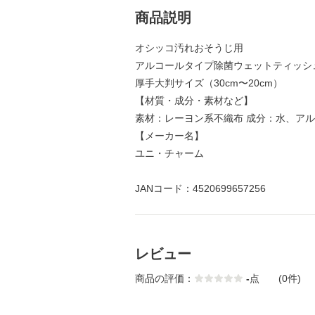
商品説明
オシッコ汚れおそうじ用
アルコールタイプ除菌ウェットティッシ
厚手大判サイズ（30cm〜20cm）
【材質・成分・素材など】
素材：レーヨン系不織布 成分：水、ア
【メーカー名】
ユニ・チャーム
JANコード：4520699657256
レビュー
商品の評価：
-
点
(0件)