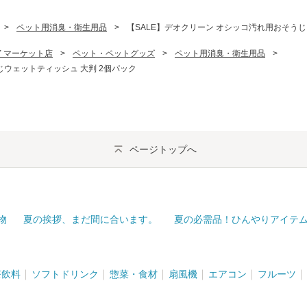
>
ペット用消臭・衛生用品
>
【SALE】デオクリーン オシッコ汚れ用おそうじ
PAY マーケット店
>
ペット・ペットグッズ
>
ペット用消臭・衛生用品
>
じウェットティッシュ 大判 2個パック
ページトップへ
物
夏の挨拶、まだ間に合います。
夏の必需品！ひんやりアイテ
茶飲料
ソフトドリンク
惣菜・食材
扇風機
エアコン
フルーツ