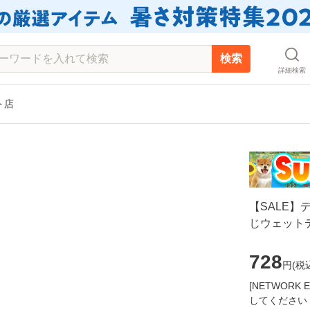
検索
詳細検索
ット店
【SALE】
じウェットテ
728
円(
税
[NETWOR
してください