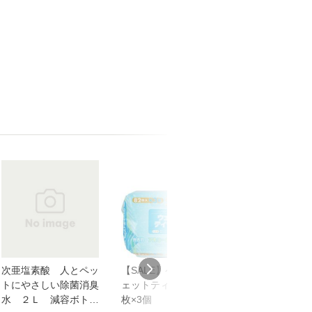
次亜塩素酸 人とペッ
【SALE】ペット用ウ
エリエール キ
トにやさしい除菌消臭
ェットティッシュ 82
い 徹底キレイ
水 ２Ｌ 減容ボト
枚×3個
じシート ボト