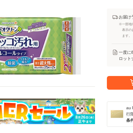
お届け
※一部地
表示の
ます。
一度に
ロット
a
行
条