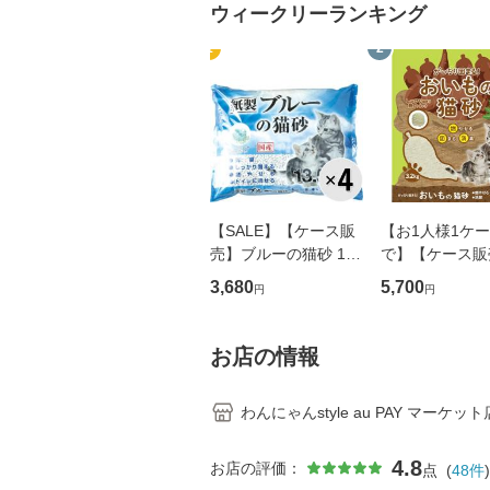
ウィークリーランキング
1
2
【SALE】【ケース販
【お1人様1ケ
売】ブルーの猫砂 13.
で】【ケース販
5L×4袋
っちり固まる 
3,680
5,700
円
円
の猫砂 3.2kg×
お店の情報
わんにゃんstyle au PAY マーケット
4.8
お店の評価：
点
(
48
件
)