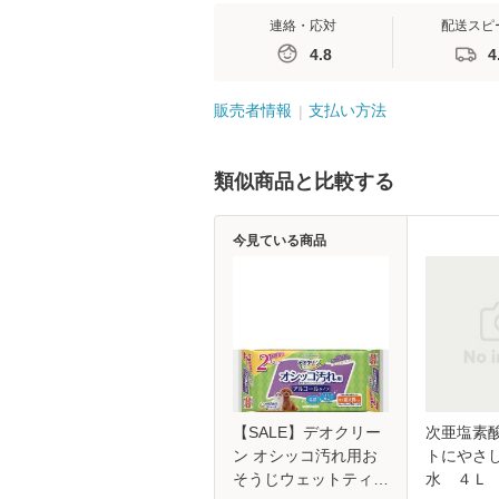
連絡・応対
配送スピ
4.8
4
販売者情報
支払い方法
類似商品と比較する
今見ている商品
【SALE】デオクリー
次亜塩素
ン オシッコ汚れ用お
トにやさ
そうじウェットティッ
水 ４Ｌ