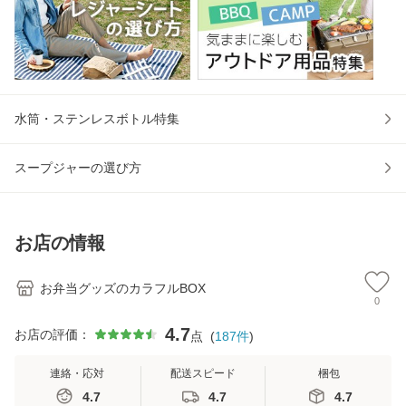
水筒・ステンレスボトル特集
スープジャーの選び方
お店の情報
お弁当グッズのカラフルBOX
0
4.7
お店の評価：
点
(
187
件
)
連絡・応対
配送スピード
梱包
4.7
4.7
4.7