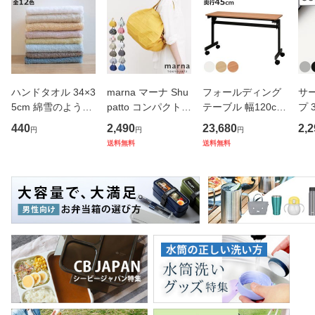
ハンドタオル 34×3
marna マーナ Shu
フォールディング
サ
5cm 綿雪のような
patto コンパクトバ
テーブル 幅120cm
プ 
タオル ベルベット
ッグ M／2020 S46
奥行き45cm キャ
フ
440
2,490
23,680
2,2
円
円
円
カラー （ タオル
7 （ シュパット エ
スター付き 折りた
ス 
送料無料
送料無料
ウォッシュタオル
コバッグ マイバッ
たみ （ 法人限定
er
ハンカチタオル ハ
グ エコバック 買い
テーブル 長机 スタ
マ
ンカチ 洗面タオル
物バッグ 洗濯可能
ッキング 会議机 ミ
マグ
綿 コッ
北欧 コ
ーティング
保冷