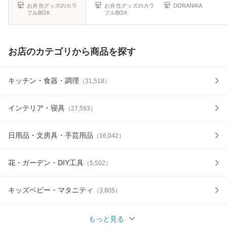
ス食器 おしゃれ
湯飲み デザ
た付き
お弁当グッズのカラ
お弁当グッズのカラ
DORANIKA
フルBOX
フルBOX
お店のカテゴリから商品を探す
キッチン・食器・調理
（
31,518
）
インテリア・寝具
（
27,593
）
日用品・文房具・手芸用品
（
16,042
）
花・ガーデン・DIY工具
（
5,502
）
キッズベビー・マタニティ
（
3,805
）
もっと見る