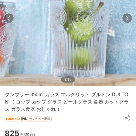
1
/
10
タンブラー 350ml ガラス マルグリット ダルトン DULTO
N （ コップ カップ グラス ビールグラス 食器 カットグラ
ス ガラス食器 おしゃれ ）
Pontaパス
特典
サンキュー配送
825
円(
税込
)