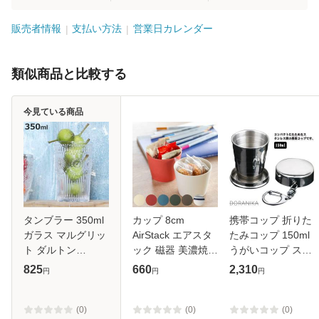
販売者情報
支払い方法
営業日カレンダー
類似商品と比較する
今見ている商品
タンブラー 350ml
カップ 8cm
携帯コップ 折りた
ガラス マルグリッ
AirStack エアスタ
たみコップ 150ml
ト ダルトン
ック 磁器 美濃焼
うがいコップ ステ
DULTON （ コッ
（ 食洗機対応 電子
ンレス製 携帯用う
825
660
2,310
円
円
円
プ カップ グラス
レンジ対応 マルチ
がいカップ 持ち運
ビールグラス 食器
カップ コップ 軽い
び コンパクト たた
カットグラス ガラ
軽量 小鉢 湯呑み
める携帯コップ ふ
(0)
(0)
(0)