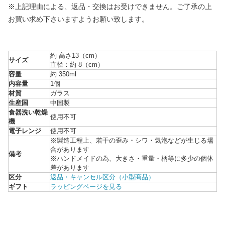
※上記理由による、返品・交換はお受けできません。ご了承の上
お買い求め下さいますようお願い致します。
約 高さ13（cm）
サイズ
直径：約 8（cm）
容量
約 350ml
内容量
1個
材質
ガラス
生産国
中国製
食器洗い乾燥
使用不可
機
電子レンジ
使用不可
※製造工程上、若干の歪み・シワ・気泡などが生じる場
合があります
備考
※ハンドメイドの為、大きさ・重量・柄等に多少の個体
差があります
区分
返品・キャンセル区分（小型商品）
ギフト
ラッピングページを見る