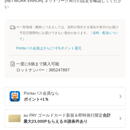
[NETWORK ERROR] ネットワーク周りの設定を確認してくださ
い
※一部地域・離島につきましては、送料が発生する場合や表示のお届け
予定日期間内にお届けできない場合があります。（
送料・配送につい
て
）
Pontaパス会員はさらに+1%ポイント還元
一度に
6
個まで購入可能
ロットナンバー：
385247897
Pontaパス
会員なら
ポイント+
1
％
au PAY ゴールドカード新規＆即時発行限定
合計
最大23,000Pもらえる※諸条件あり