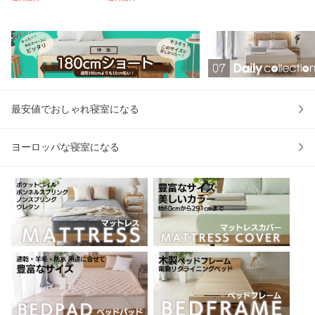
ト シングル (180×
スカバー G07 デイ
マットレスカバー
ッ
270) sofia カバー
リーコレクション
一体型 敷きパッド
01
07シリーズ メール
BP00 エコテック
便
ス
最安値でおしゃれ寝室になる
ヨーロッパな寝室になる