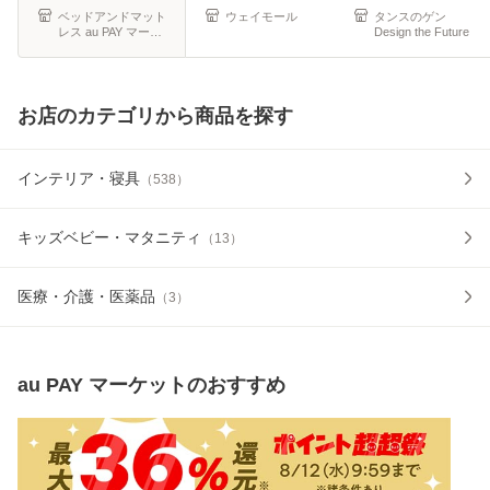
ト ベッド
つ折
ベッドアンドマット
ウェイモール
タンスのゲン
レス au PAY マーケ
Design the Future
ット店
お店のカテゴリから商品を探す
インテリア・寝具
（
538
）
キッズベビー・マタニティ
（
13
）
医療・介護・医薬品
（
3
）
au PAY マーケット
のおすすめ