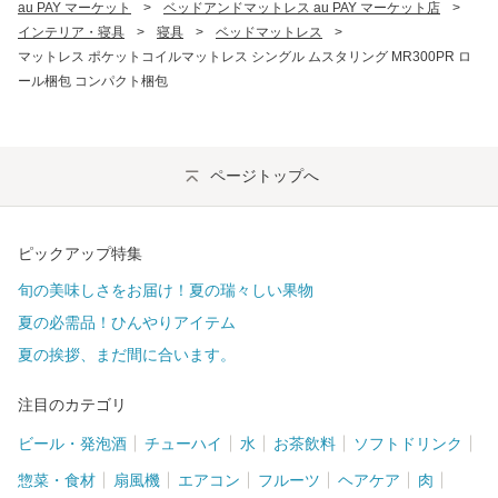
au PAY マーケット
>
ベッドアンドマットレス au PAY マーケット店
>
インテリア・寝具
>
寝具
>
ベッドマットレス
>
マットレス ポケットコイルマットレス シングル ムスタリング MR300PR ロ
ール梱包 コンパクト梱包
ページトップへ
ピックアップ特集
旬の美味しさをお届け！夏の瑞々しい果物
夏の必需品！ひんやりアイテム
夏の挨拶、まだ間に合います。
注目のカテゴリ
ビール・発泡酒
チューハイ
水
お茶飲料
ソフトドリンク
惣菜・食材
扇風機
エアコン
フルーツ
ヘアケア
肉