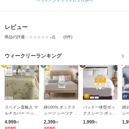
ベッドアンドマットレスTOPへ
レビュー
商品の評価：
-
点
(0件)
ウィークリーランキング
1
2
3
4
スペイン直輸入 マ
綿100% ボックス
パッド一体型ボッ
綿1
ルチカバー ベッド
シーツ シーツナビ
クスシーツ ボック
シ
カバー ベッドスプ
付き 140cm×195c
スシーツ シングル
(幅9
4,999
2,399
1,999
1,9
円
円
円
レッド ブランケッ
m ダブル マットレ
97×195×マチ30/18
S(
送料無料
送料無料