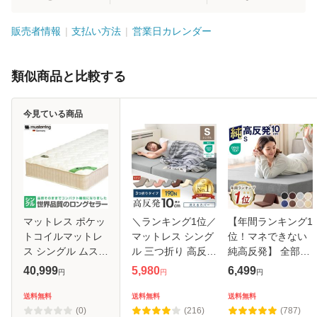
販売者情報
支払い方法
営業日カレンダー
類似商品と比較する
今見ている商品
マットレス ポケッ
＼ランキング1位／
【年間ランキング1
トコイルマットレ
マットレス シング
位！マネできない
ス シングル ムスタ
ル 三つ折り 高反発
純高反発】 全部洗
リング MR300PR
190N 極厚 10cm
える マットレス シ
40,999
5,980
6,499
円
円
円
ロール梱包 コンパ
高品質 WEIMALL
ングル 三つ折り 高
クト梱包
みつ折り 高反発マ
反発 洗えるカバー
送料無料
送料無料
送料無料
ット 折り畳み マッ
軽量 マットレス 三
(0)
(216)
(787)