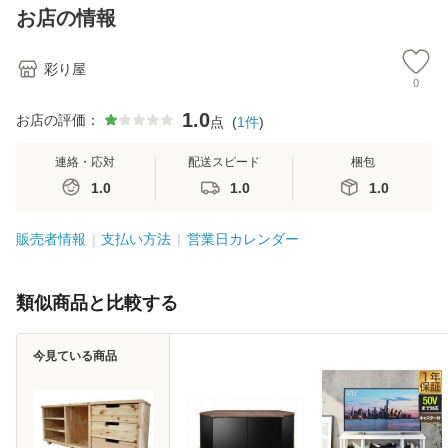
可 檜ベッド 桧ベッ
お店の情報
ド
彩り屋
0
1.0
お店の評価：
点
(
1
件
)
連絡・応対
配送スピード
梱包
1.0
1.0
1.0
販売者情報
支払い方法
営業日カレンダー
類似商品と比較する
今見ている商品