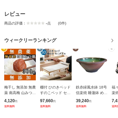
レビュー
商品の評価：
-
点
(0件)
ウィークリーランキング
1
2
3
4
梅干し 無添加 無農
棚付 ひのきベッド
鉄赤緑風水鉢 18号
福
薬 南高梅 山みつ漬
すのこベッド セミ
信楽焼 睡蓮鉢 めだ
楽焼
300g 熊野のご褒美
ダブル 高強度 ７本
か鉢 水鉢 金魚鉢
狸 
4,120
97,660
39,240
7,4
円
円
円
紀州産 無化学肥料
脚 オーダーメイド
メダカ鉢 ビオトー
り
送料無料
送料無料
送料無料
送料
梅干 はちみつ漬
棚付き 国産 熊野古
プづくりに 水連鉢
道 サイズオーダー