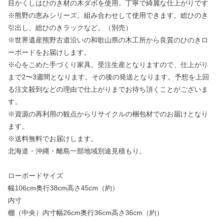
目かくしはひのき材の木ダボを使用。丁寧で綺麗な仕上がりです
※熊野の恵みシリーズ。組み合わせして使用できます。総ひのき
引出し、総ひのきラックなど。（別売）
※世界遺産熊野古道沿いの和歌山県の木工所から良質のひのきロ
ーボードをお届けします。
※心をこめた手づくり家具。受注生産となりますので、仕上がり
まで2〜3週間となります。その後の発送となります。予想を上回
る注文殺到などの理由で仕上がりまでお待ち頂くことがございま
す。
※資源の再利用の観点からリサイクルの梱包材でのお届けとなり
ます。
※送料無料でお届けします。
北海道・沖縄・離島一部地域別途見積もり。
ローボードサイズ
幅106cm奥行38cm高さ45cm（約）
内寸
棚（中央）内寸幅26cm奥行36cm高さ36cm（約）