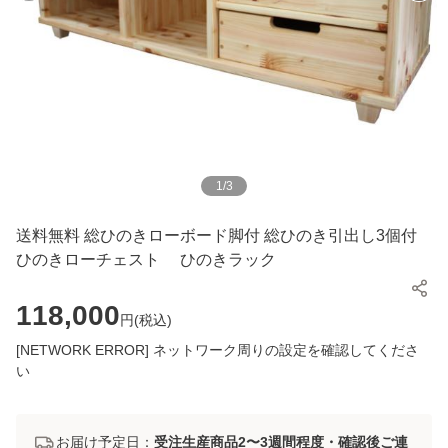
1
/
3
送料無料 総ひのきローボード脚付 総ひのき引出し3個付
ひのきローチェスト ひのきラック
118,000
円(
税込
)
[NETWORK ERROR] ネットワーク周りの設定を確認してくださ
い
お届け予定日：
受注生産商品2〜3週間程度・確認後ご連