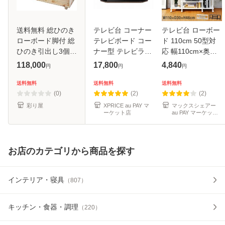
送料無料 総ひのき
テレビ台 コーナー
テレビ台 ローボー
ローボード脚付 総
テレビボード コー
ド 110cm 50型対
ひのき引出し3個付
ナー型 テレビラッ
応 幅110cm×奥行
ひのきローチェス
ク コーナーテレビ
30cm×高さ46cm
118,000
17,800
4,840
円
円
円
ト ひのきラッ
台 幅115 キャスタ
ロータイプ テレビ
ク
ー付き 収納 ダーク
ボード テレビラッ
送料無料
送料無料
送料無料
ブラウン 朝日木材
ク キャスター付き
(0)
(2)
(2)
加工 RC
棚付 3段 1年
彩り屋
XPRICE au PAY マ
マックスシェアー
ーケット店
au PAY マーケット
店
お店のカテゴリから商品を探す
インテリア・寝具
（
807
）
キッチン・食器・調理
（
220
）