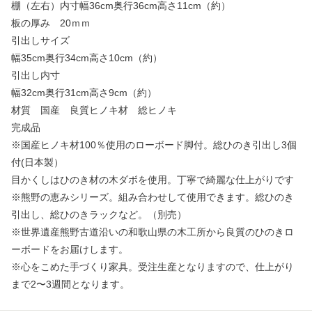
棚（左右）内寸幅36cm奥行36cm高さ11cm（約）
板の厚み 20ｍｍ
引出しサイズ
幅35cm奥行34cm高さ10cm（約）
引出し内寸
幅32cm奥行31cm高さ9cm（約）
材質 国産 良質ヒノキ材 総ヒノキ
完成品
※国産ヒノキ材100％使用のローボード脚付。総ひのき引出し3個
付(日本製）
目かくしはひのき材の木ダボを使用。丁寧で綺麗な仕上がりです
※熊野の恵みシリーズ。組み合わせして使用できます。総ひのき
引出し、総ひのきラックなど。（別売）
※世界遺産熊野古道沿いの和歌山県の木工所から良質のひのきロ
ーボードをお届けします。
※心をこめた手づくり家具。受注生産となりますので、仕上がり
まで2〜3週間となります。