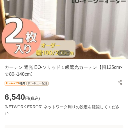
1
/
20
カーテン 遮光 EO-ソリッド１級遮光カーテン【幅125cm×
丈80~140cm】
Pontaパス
特典
サンキュー配送
6,540
円(
税込
)
[NETWORK ERROR] ネットワーク周りの設定を確認してくださ
い