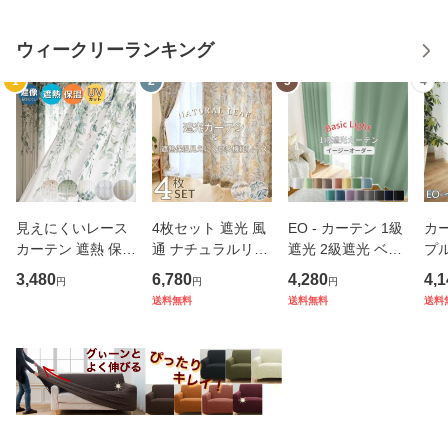
ウィークリーランキング
1
2
3
4
見えにくいレース
4枚セット 遮光 風
EO - カーテン 1級
カー
カーテン 遮熱 保温
通 ナチュラルリー
遮光 2級遮光 ベー
プ
UVカットナチュラ
フ 遮光カーテン &
シック ライト 遮光
ス
3,480
6,780
4,280
4,1
円
円
円
ル 絵羽 デザイン
遮熱 保温 見えにく
カーテン幅100cm
0c
送料無料
送料無料
送料
多機能レースカー
い 多機能レース ４
2枚 幅200cm 1枚
m
テン ボタニカル 爽
枚セット 幅100cm
丈80〜135cm ナチ
やか オーナメント
丈135 178 200cm
ュラル 16色 イー
【幅100
おし
ジーオーダ