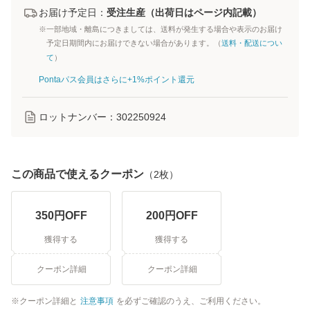
お届け予定日：
受注生産（出荷日はページ内記載）
※一部地域・離島につきましては、送料が発生する場合や表示のお届け
予定日期間内にお届けできない場合があります。（
送料・配送につい
て
）
Pontaパス会員はさらに+1%ポイント還元
ロットナンバー：
302250924
この商品で使えるクーポン
（
2
枚）
350
円OFF
200
円OFF
獲得する
獲得する
クーポン詳細
クーポン詳細
クーポン詳細と
注意事項
を必ずご確認のうえ、ご利用ください。