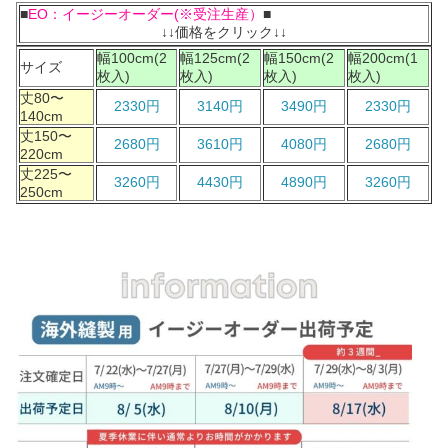
■
EO：イージーオーダー(※受注生産）
■
↓↓価格をクリック↓↓
幅100cm(2
幅125cm(2
幅150cm(2
幅200cm(1
サイズ
枚入)
枚入)
枚入)
枚入)
丈80〜
2330円
3140円
3490円
2330円
140cm
丈150〜
2680円
3610円
4080円
2680円
220cm
丈225〜
3260円
4430円
4890円
3260円
250cm