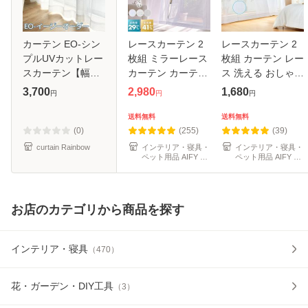
カーテン EO-シン
レースカーテン 2
レースカーテン 2
プルUVカットレー
枚組 ミラーレース
枚組 カーテン レー
スカーテン【幅
カーテン カーテン
ス 洗える おしゃれ
125cm×丈
レース 遮熱 洗える
2枚セット レース
3,700
2,980
1,680
円
円
円
148~218cm】
透けない おしゃれ
カーテン 幅100cm
ミラーレース 2枚
幅150cm 88cm
送料無料
送料無料
セット 防炎 レース
108cm 133cm
(0)
(255)
(39)
カーテ
176cm 198cm UV
curtain Rainbow
インテリア・寝具・
インテリア・寝具・
ペット用品 AIFY au
ペット用品 AIFY au
カ
PAY マーケット店
PAY マーケット店
お店のカテゴリから商品を探す
インテリア・寝具
（
470
）
花・ガーデン・DIY工具
（
3
）