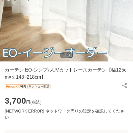
1
/
13
カーテン EO-シンプルUVカットレースカーテン【幅125c
m×丈148~218cm】
Pontaパス
特典
サンキュー配送
3,700
円(
税込
)
[NETWORK ERROR] ネットワーク周りの設定を確認してくださ
い