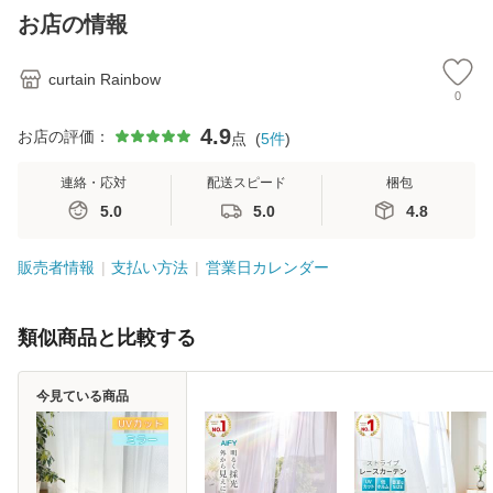
お店の情報
curtain Rainbow
0
4.9
お店の評価：
点
(
5
件
)
連絡・応対
配送スピード
梱包
5.0
5.0
4.8
販売者情報
支払い方法
営業日カレンダー
類似商品と比較する
今見ている商品