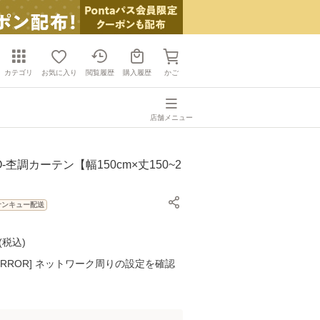
カテゴリ
お気に入り
閲覧履歴
購入履歴
かご
店舗メニュー
-杢調カーテン【幅150cm×丈150~2
サンキュー配送
(
税込
)
K ERROR] ネットワーク周りの設定を確認