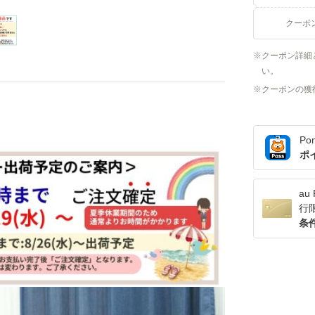
クーポ
クーポン詳細
い。
クーポンの獲
Po
ポ
a
行
条