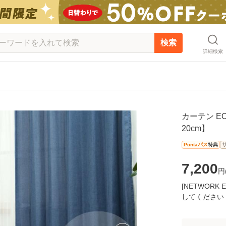
検索
詳細検索
カーテン EO
20cm】
Pontaパス
特典
7,200
円
[NETWOR
してください