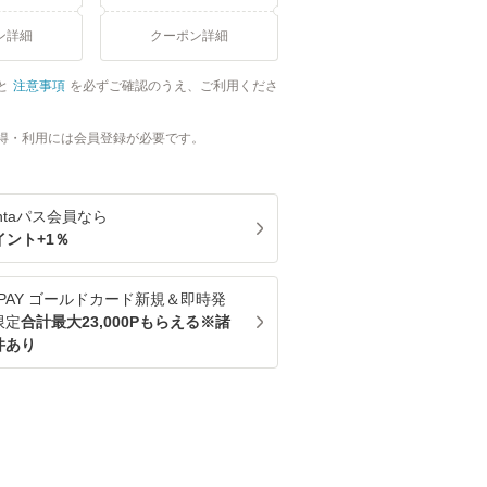
ン詳細
クーポン詳細
と
注意事項
を必ずご確認のうえ、ご利用くださ
得・利用には会員登録が必要です。
ntaパス
会員なら
イント+
1
％
u PAY ゴールドカード新規＆即時発
限定
合計最大23,000Pもらえる※諸
件あり