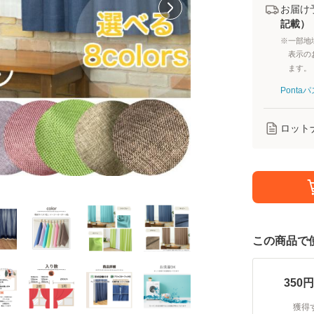
お届け
記載）
※一部地
表示の
ます。
Pont
ロット
この商品で
350
円
獲得