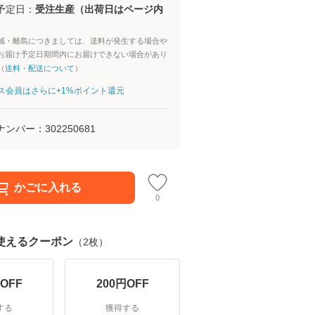
予定日：
受注生産（出荷日はページ内
域・離島につきましては、送料が発生する場合や
お届け予定日期間内にお届けできない場合があり
（
送料・配送について
）
aパス会員はさらに+1%ポイント還元
ナンバー：
302250681
かごに入れる
0
使えるクーポン
（
2
枚）
OFF
200
円OFF
する
獲得する