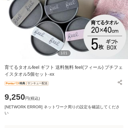
1
/
21
育てるタオルfeel ギフト 送料無料 feel(フィール) プチフェ
イスタオル5個セット-xx
Pontaパス
特典
サンキュー配送
9,250
円(
税込
)
[NETWORK ERROR] ネットワーク周りの設定を確認してくださ
い