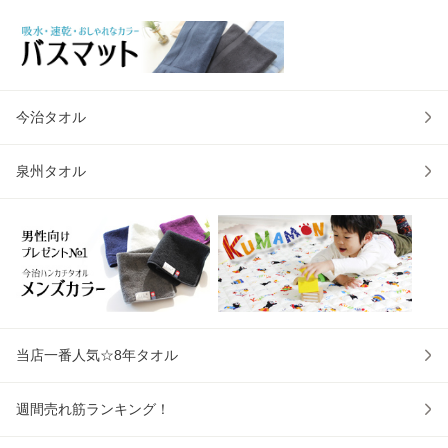
[M便 1/3]
イク
仕様
今治タオル
泉州タオル
当店一番人気☆8年タオル
週間売れ筋ランキング！