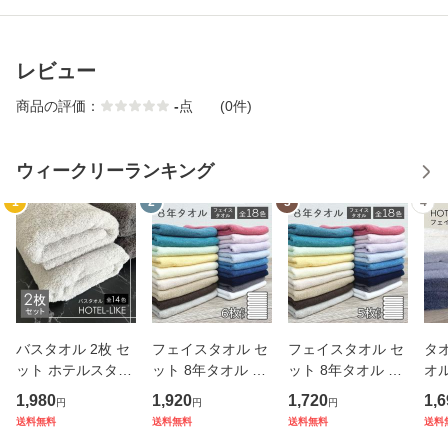
レビュー
商品の評価：
-
点
(0件)
ウィークリーランキング
1
2
3
4
バスタオル 2枚 セ
フェイスタオル セ
フェイスタオル セ
タ
ット ホテルスタイ
ット 8年タオル 選
ット 8年タオル 選
オル
ル ふわふわ 厚手
べる6枚セット 240
べる5枚セット 240
テ
1,980
1,920
1,720
1,6
円
円
円
吸水 ホテルライク
匁 [M便 1/1]
匁 [M便 1/1]
ふわ
送料無料
送料無料
送料無料
送料
1000匁 ホテル仕様
と