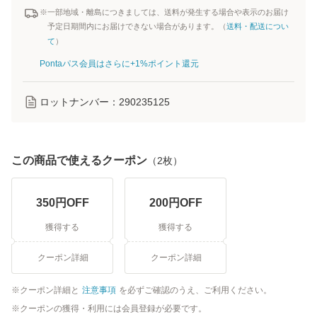
※一部地域・離島につきましては、送料が発生する場合や表示のお届け
予定日期間内にお届けできない場合があります。（
送料・配送につい
て
）
Pontaパス会員はさらに+1%ポイント還元
ロットナンバー：
290235125
この商品で使えるクーポン
（
2
枚）
350
円OFF
200
円OFF
獲得する
獲得する
クーポン詳細
クーポン詳細
クーポン詳細と
注意事項
を必ずご確認のうえ、ご利用ください。
クーポンの獲得・利用には会員登録が必要です。