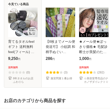
今見ている商品
育てるタオルfeel
【8枚までメール便
★メール便★ぽっ
ギフト 送料無料
発送可】 小紋調 和
きり価格★ 毛髪診
feel(フィール) プ
柄手ぬぐい
断士が美髪のため
チフェイスタオル5
【33×90cm】和小
だけに開発したヘ
9,250
286
1,000
円
円
円
個セット-xx
物 手拭い 捺染染
アドライタオル
め 日本柄 古典柄
soin for hair ソワ
送料無料
送料無料
伝統 ＪＡＰＡＮ 男
ン フォー ヘアー
(0)
(3)
(282)
女兼用 ふきん
タオル 吸水
8年タオルのお店
激安問屋１番お得
☆美容室専売品のナ
ふわりら
カノザダイレクト☆
お店のカテゴリから商品を探す