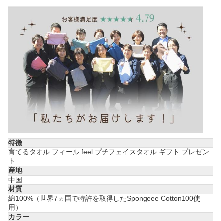
特徴
育てるタオル フィール feel プチフェイスタオル ギフト プレゼン
ト
産地
中国
材質
綿100%（世界7ヵ国で特許を取得したSpongeee Cotton100使
用）
カラー