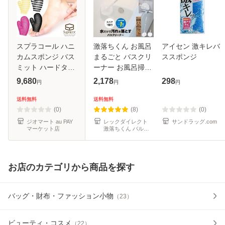
スプラコール ハニ
激落ちくん お風呂
アイセン 激キレバ
カムスポンジ バス
まるごと バスクリ
ススポンジ
ミット ハードタイ
ーナー お風呂掃除
プ ソフトタイプ 正
ブラシ 風呂掃除 お
9,680
2,178
298
円
円
円
規品 使い方ガイド
風呂掃除 お風呂ブ
付き ハニカム構造
ラシ 掃除ブラシ バ
送料無料
送料無料
TPU 医療用 伸縮性
スブラシ ミドル伸
(0)
(8)
(0)
お風呂
縮タイ
ジオマート au PAY
レックダイレクト
サンドラッグ.com
マーケット店
激落ちくん バルサ
ン 公式メーカー
お店のカテゴリから商品を探す
バッグ・財布・ファッション小物
（
23
）
ビューティ・コスメ
（
22
）