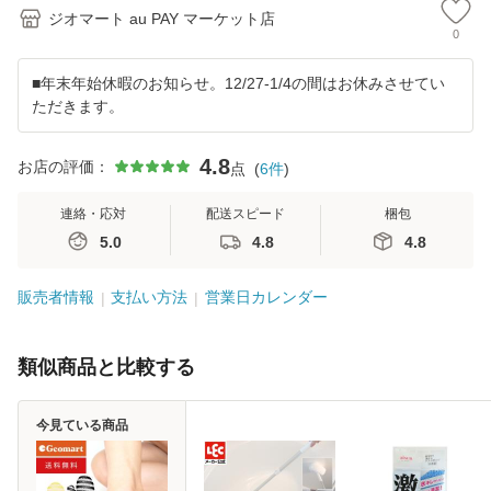
ジオマート au PAY マーケット店
0
■年末年始休暇のお知らせ。12/27-1/4の間はお休みさせてい
ただきます。
4.8
お店の評価：
点
(
6
件
)
連絡・応対
配送スピード
梱包
5.0
4.8
4.8
販売者情報
支払い方法
営業日カレンダー
類似商品と比較する
今見ている商品