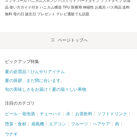
スプラコール ハニカムスポンジ バスミット ハードタイプ ソフトタイプ 正規
品 使い方ガイド付き ハニカム構造 TPU 医療用 伸縮性 お風呂 バス用品 送料
無料 母の日 誕生日 プレゼント テレビ通販でも話題
ページトップへ
ピックアップ特集
夏の必需品！ひんやりアイテム
夏の挨拶、まだ間に合います。
旬の美味しさをお届け！夏の瑞々しい果物
注目のカテゴリ
ビール・発泡酒
チューハイ
水
お茶飲料
ソフトドリンク
惣菜・食材
扇風機
エアコン
フルーツ
ヘアケア
肉
ウナギ