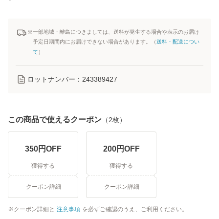
※一部地域・離島につきましては、送料が発生する場合や表示のお届け
予定日期間内にお届けできない場合があります。（
送料・配送につい
て
）
ロットナンバー：
243389427
この商品で使えるクーポン
（
2
枚）
350
円OFF
200
円OFF
獲得する
獲得する
クーポン詳細
クーポン詳細
クーポン詳細と
注意事項
を必ずご確認のうえ、ご利用ください。