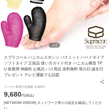
1
/
12
スプラコール ハニカムスポンジ バスミット ハードタイプ
ソフトタイプ 正規品 使い方ガイド付き ハニカム構造 TP
U 医療用 伸縮性 お風呂 バス用品 送料無料 母の日 誕生日
プレゼント テレビ通販でも話題
メーカー希望小売価格:
9,680
円
9,680
円(
税込
)
[NETWORK ERROR] ネットワーク周りの設定を確認してくださ
い