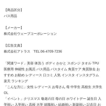
【商品区分】
バス用品
【メーカー】
株式会社ウェーブコーポレーション
【広告文責】
株式会社アトラス TEL:06-4709-7236
「関連ワード」美容 体洗う ボディ かかと スポンジ タオル TPU
医療用 伸縮性 お風呂 バス用品 バスタイム 角質ケア 角質除去 お
すすめ お勧め レディース 口コミ 人気 インスタ インスタグラム
楽天 ランキング
「こんな方に」女性 レディース お母さん 母 中学生 高校生 大学生
OL
「イベント」クリスマス 敬老の日 母の日 ホワイトデー 誕生日 入
学祝い 入学祝い 高校 大学 就職祝い 結婚祝い 新築祝い 記念日 お