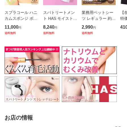
スプラコール ハニ
スパトリートメン
業務用ペットシー
【
カムスポンジ ボデ
ト HAS モイストロ
ツ レギュラー 約3
特
ィエクスフォリエ
ーション 500ml
5×45cm 100枚入
S 
11,000
8,240
2,990
41
円
円
円
ーター 正規品 使い
（業務用）
送料無料
送料無料
送料無料
送料無料
方ガイド付き ハニ
カム構造 TPU 医療
用 伸縮性 お風呂
バス用品
お店の情報