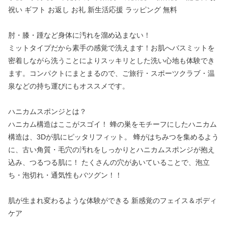
祝い ギフト お返し お礼 新生活応援 ラッピング 無料
肘・膝・踵など身体に汚れを溜め込まない！
ミットタイプだから素手の感覚で洗えます！お肌へバスミットを
密着しながら洗うことによりスッキリとした洗い心地も体験でき
ます。コンパクトにまとまるので、ご旅行・スポーツクラブ・温
泉などの持ち運びにもオススメです。
ハニカムスポンジとは？
ハニカム構造はここがスゴイ！ 蜂の巣をモチーフにしたハニカム
構造は、3Dが肌にピッタリフィット。 蜂がはちみつを集めるよう
に、古い角質・毛穴の汚れをしっかりとハニカムスポンジが抱え
込み、つるつる肌に！ たくさんの穴があいていることで、泡立
ち・泡切れ・通気性もバツグン！！
肌が生まれ変わるような体験ができる 新感覚のフェイス＆ボディ
ケア