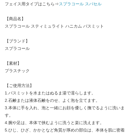
フェイス用タイプはこちら⇒
スプラコール スパセル
【商品名】
スプラコール スティミュライト ハニカム バスミット
【ブランド】
スプラコール
【素材】
プラスチック
【ご使用方法】
1.バスミットを水またはぬるま湯で濡らします。
2.石鹸または液体石鹸をのせ、よく泡を立てます。
3.本体に手を入れ、泡と一緒にお顔を優しく撫でるように洗いま
す。
4.腕や足は、本体で挟むように洗うと楽に洗えます。
5.ひじ、ひざ、かかとなど角質が厚めの部位は、本体を肌に密着