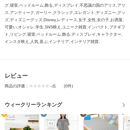
グ,寝室,ベッドルーム,飾る,ディスプレイ,不思議の国のアリス,アリ
ス,アンティーク,ガーリー,クラシック,エレガント,ディズニー,グッ
ズ,ディズニーグッズ,Disney,レディース,女子,女性,女の子,お洒落,
可愛い,オシャレ,学生,SNS映え,ユニーク雑貨,インパクト,プチギフ
ト,リビング,寝室,ベッドルーム,飾る,ディスプレイ,キャラクター,
インスタ映え,人気,喜ぶ,インテリア,インテリア雑貨,
レビュー
商品の評価：
-
点
(0件)
ウィークリーランキング
1
2
3
4