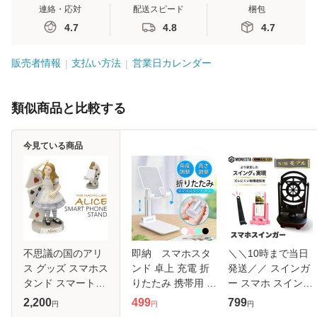
連絡・応対
配送スピード
梱包
4.7
4.8
4.7
販売者情報
支払い方法
営業日カレンダー
類似商品と比較する
今見ている商品
不思議の国のアリ
即納 スマホスタ
＼＼10時まで当日
ス グッズ スマホス
ンド 卓上 充電 折
発送／／ スインガ
タンド スマートフ
りたたみ 携帯用 ス
ー スマホ スイング
ォン スマホ 携帯
タンド 滑り止め 一
スタンド 歩数 自動
2,200
499
799
円
円
円
スタンド スマホ置
体型 強化安定型 ス
稼ぎ Android 距離