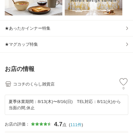
★あったかインナー特集
★マグカップ特集
お店の情報
ココチのくらし雑貨店
0
夏季休業期間：8/13(木)〜8/16(日) TEL対応：8/11(火)から
当面の間,休止
4.7
お店の評価：
点
(
111
件
)