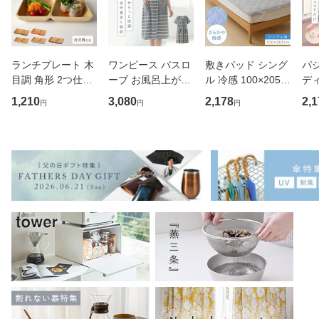
ランチプレート 木
ワンピース バスロ
敷きパッド シング
パジ
目調 角形 2つ仕切
ーブ お風呂上がり
ル 冷感 100×205c
ディ
り 小さめ アースカ
レディース 半袖 タ
m 敷パッド 夏用
春夏
1,210
3,080
2,178
2,1
円
円
円
ラー スクエアプレ
オル 風呂上り ルー
敷き布団 敷布団 カ
トン
ート BPAフリー 仕
ムウェア タオル地
バー マットレス ベ
ル
切りプレート 仕切
夏用 パジャマ ママ
ッド 布団 ふとん
け
り皿 ダイエットプ
お母さん かわいい
さらひや触感敷パ
L 
レート
湯
ッド シン
イズ