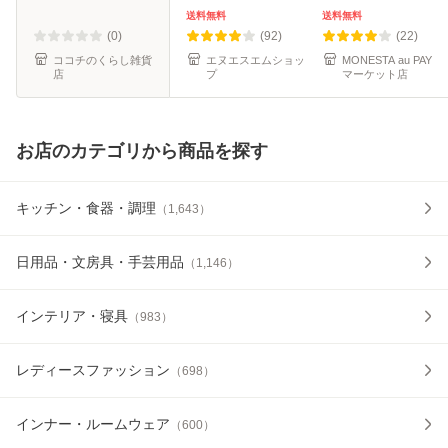
き スマホホルダー
マホ置き台 スマホ
散歩 自動化 勝手に
送料無料
送料無料
ディズニー アリス
タブレット 角度/高
ほったらかし 放置
(0)
(92)
(22)
アンテ
さ自
ココチのくらし雑貨
エヌエスエムショッ
MONESTA au PAY
店
プ
マーケット店
お店のカテゴリから商品を探す
キッチン・食器・調理
（
1,643
）
日用品・文房具・手芸用品
（
1,146
）
インテリア・寝具
（
983
）
レディースファッション
（
698
）
インナー・ルームウェア
（
600
）