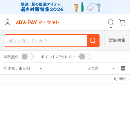
リセット
カテゴリ
カテゴリ
すべて
すべて
価格
価格
すべて
すべて
詳細検索
支払い方法
支払い方法
すべて
すべて
送料無料
ポイントUPセレクト
その他の条件
その他の条件
配達先：
送料無料
送料無料
タイムセール
タイムセール
8,195
件
Pontaパス特典対象すべて
Pontaパス特典対象すべて
ポイントUPセレクトのみ
ポイントUPセレクトのみ
サンキュー配送対象
サンキュー配送対象
レビューキャンペーン
レビューキャンペーン
キーワード
キーワード