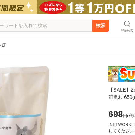
検索
詳細検索
ット店
【SALE】
消臭粒 650g
698
円(
税
[NETWOR
してください