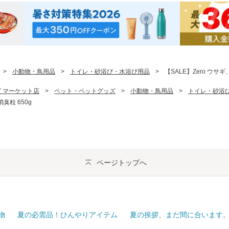
>
小動物・鳥用品
>
トイレ・砂浴び・水浴び用品
>
【SALE】Zero ウサ
PAY マーケット店
>
ペット・ペットグッズ
>
小動物・鳥用品
>
トイレ・砂浴
臭粒 650g
ページトップへ
物
夏の必需品！ひんやりアイテム
夏の挨拶、まだ間に合います