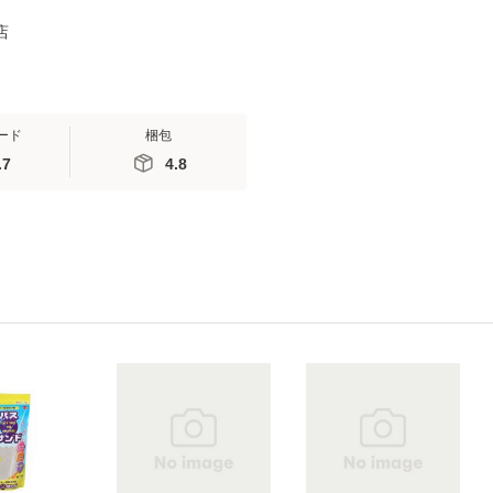
店
ード
梱包
.7
4.8