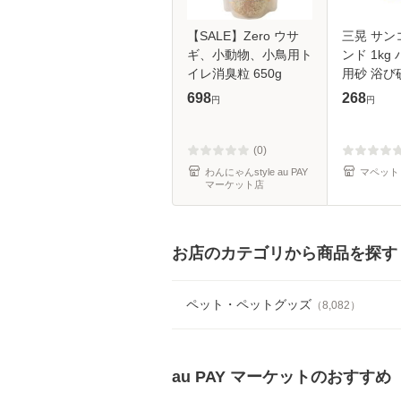
【SALE】Zero ウサ
三晃 サン
ギ、小動物、小鳥用ト
ンド 1kg
イレ消臭粒 650g
用砂 浴び
ー 砂 【tt
698
268
円
円
(0)
わんにゃんstyle au PAY
マペット
マーケット店
お店のカテゴリから商品を探す
ペット・ペットグッズ
（
8,082
）
au PAY マーケット
のおすすめ