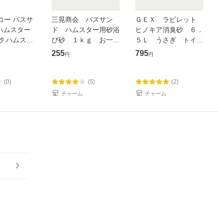
コー バスサ
三晃商会 バスサン
ＧＥＸ ラビレット
 ハムスター
ド ハムスター用砂浴
ヒノキア消臭砂 ６．
砂 ハムスタ
び砂 １ｋｇ お一人
５Ｌ うさぎ トイレ
】
様１２点限り
砂 用品 (ハムスター)
255
795
円
円
(0)
(5)
(2)
チャーム
チャーム