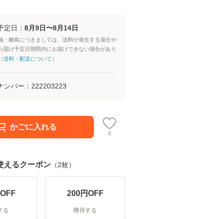
予定日：
8月9日〜8月14日
域・離島につきましては、送料が発生する場合や
お届け予定日期間内にお届けできない場合があり
（
送料・配送について
）
ナンバー：
222203223
かごに入れる
0
使えるクーポン
（
2
枚）
OFF
200
円OFF
する
獲得する