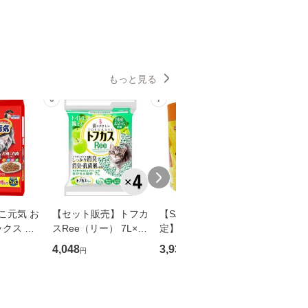
もっと見る
6
7
8
こ元気 お
【セット販売】トフカ
【SALE】【数量限
【SALE
クス ま
スRee（リー） 7L×4
定】チャオ ちゅ〜る
定】チャ
魚・チキ
コ
とりささみセレクショ
まぐろセ
4,048
3,930
3,930
円
円
円
野菜入り
ン 14g×100本入り（2
4g×10
5本×4種）［ちゅー
×4種）
る］