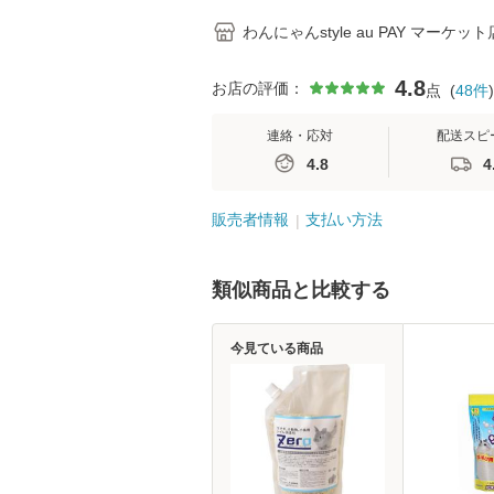
わんにゃんstyle au PAY マーケット
4.8
お店の評価：
点
(
48
件
)
連絡・応対
配送スピ
4.8
4
販売者情報
支払い方法
類似商品と比較する
今見ている商品