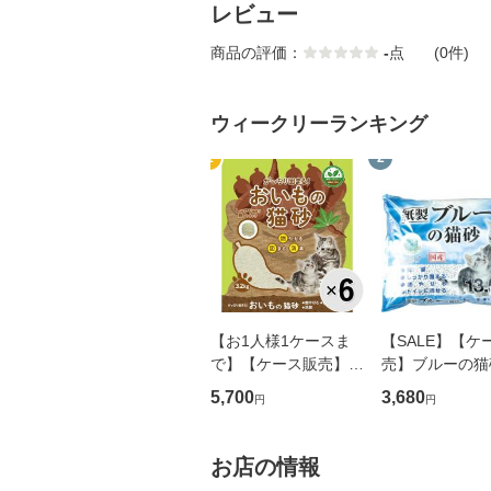
レビュー
商品の評価：
-
点
(0件)
ウィークリーランキング
1
2
【お1人様1ケースま
【SALE】【ケ
で】【ケース販売】が
売】ブルーの猫砂
っちり固まる おいも
5L×4袋
5,700
3,680
円
円
の猫砂 3.2kg×6コ
お店の情報