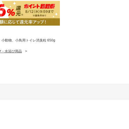
ギ、小動物、小鳥用トイレ消臭粒 650g
び・水浴び用品
>
。