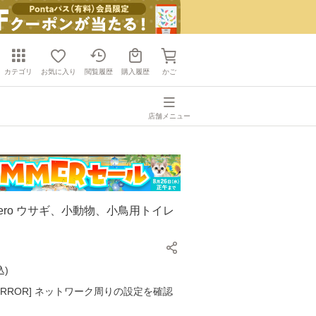
カテゴリ
お気に入り
閲覧履歴
購入履歴
かご
店舗メニュー
Zero ウサギ、小動物、小鳥用トイレ
込
)
K ERROR] ネットワーク周りの設定を確認