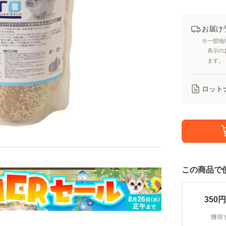
お届け
※一部地
表示の
ます。
ロット
この商品で
350
円
獲得