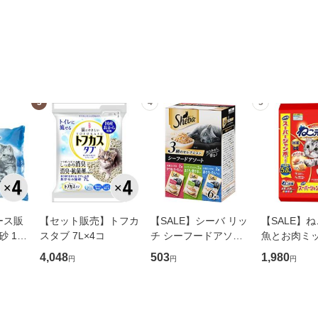
3
4
5
ース販
【セット販売】トフカ
【SALE】シーバ リッ
【SALE】ね
 13.
スタブ 7L×4コ
チ シーフードアソー
魚とお肉ミッ
ト 35g×6袋パック
ぐろ・白身
4,048
503
1,980
円
円
円
ン・緑黄色
5.8kg