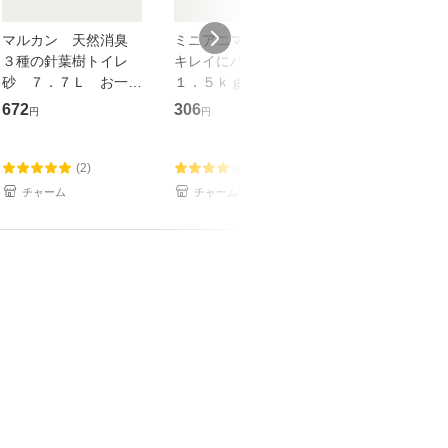
マルカン 天然消臭
ミニアニマン からだ
マルカン サラ
３種の針葉樹トイレ
キレイにバスサンド
ら砂 １．５ｋ
砂 ７．７Ｌ お一人
１．５ｋｇ ハムスタ
３ 浴び砂 
様６点限り 小動物
ー モルモット チン
ハムスター チ
672
306
740
円
円
円
トイレ
チラ 浴び砂 砂浴び
ラ お一人様３
(2)
(14)
(0)
チャーム
チャーム
チャーム