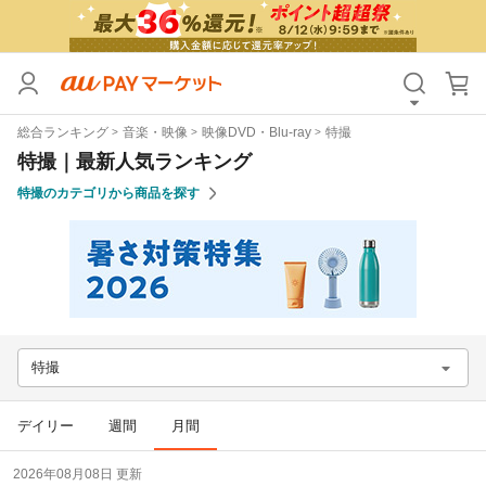
カテゴリ
すべて
総合ランキング
音楽・映像
映像DVD・Blu-ray
特撮
価格
すべて
特撮｜最新人気ランキング
特撮のカテゴリから商品を探す
支払い方法
すべて
その他の条件
送料無料
タイムセール
Pontaパス特典対象すべて
ポイントUPセレクトのみ
特撮
サンキュー配送対象
レビューキャンペーン
デイリー
週間
月間
キーワード
2026年08月08日 更新