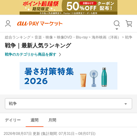
カテゴリ
すべて
総合ランキング
音楽・映像
映像DVD・Blu-ray
海外映画（洋画）
戦争
価格
すべて
戦争｜最新人気ランキング
戦争のカテゴリから商品を探す
支払い方法
すべて
その他の条件
送料無料
タイムセール
Pontaパス特典対象すべて
ポイントUPセレクトのみ
戦争
サンキュー配送対象
レビューキャンペーン
デイリー
週間
月間
キーワード
2026年08月07日 更新 (集計期間: 07月31日～08月07日)