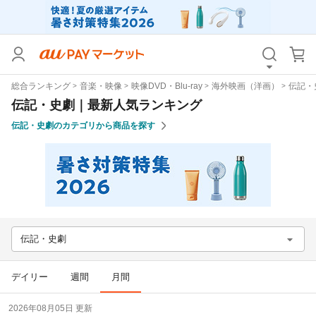
カテゴリ
すべて
総合ランキング
音楽・映像
映像DVD・Blu-ray
海外映画（洋画）
伝記・
価格
すべて
伝記・史劇｜最新人気ランキング
伝記・史劇のカテゴリから商品を探す
支払い方法
すべて
その他の条件
送料無料
タイムセール
Pontaパス特典対象すべて
ポイントUPセレクトのみ
伝記・史劇
サンキュー配送対象
レビューキャンペーン
デイリー
週間
月間
キーワード
2026年08月05日 更新