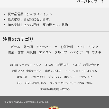
ページトップ
夏の必需品！ひんやりアイテム
夏の挨拶、まだ間に合います。
旬の美味しさをお届け！夏の瑞々しい果物
注目のカテゴリ
ビール・発泡酒
チューハイ
水
お茶飲料
ソフトドリンク
惣菜・食材
扇風機
エアコン
フルーツ
ヘアケア
肉
ウナギ
au PAY マーケット トップ
はじめてご利用の方
ヘルプ・お問い合わせ
お買いもの補償サービス
出店のご案内
アフィリエイトプログラム
運営会社
ご利用規約
プライバシーポリシー
ご意見BOX
安心・安全への取り組み
ウェブアクセシビリティの取り組み
物流2024年問題への対応
©
2016 KDDI/au Commerce & Life, Inc.