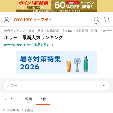
カテゴリ
すべて
総合ランキング
音楽・映像
映像DVD・Blu-ray
海外映画（洋画）
ホラー
価格
すべて
ホラー｜最新人気ランキング
ホラーのカテゴリから商品を探す
支払い方法
すべて
その他の条件
送料無料
タイムセール
Pontaパス特典対象すべて
ポイントUPセレクトのみ
ホラー
サンキュー配送対象
レビューキャンペーン
デイリー
週間
月間
キーワード
2026年08月07日 更新