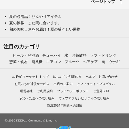
ページトップ
夏の必需品！ひんやりアイテム
夏の挨拶、まだ間に合います。
旬の美味しさをお届け！夏の瑞々しい果物
注目のカテゴリ
ビール・発泡酒
チューハイ
水
お茶飲料
ソフトドリンク
惣菜・食材
扇風機
エアコン
フルーツ
ヘアケア
肉
ウナギ
au PAY マーケット トップ
はじめてご利用の方
ヘルプ・お問い合わせ
お買いもの補償サービス
出店のご案内
アフィリエイトプログラム
運営会社
ご利用規約
プライバシーポリシー
ご意見BOX
安心・安全への取り組み
ウェブアクセシビリティの取り組み
物流2024年問題への対応
©
2016 KDDI/au Commerce & Life, Inc.