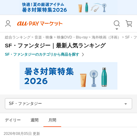
カテゴリ
すべて
総合ランキング
音楽・映像
映像DVD・Blu-ray
海外映画（洋画）
SF・
価格
すべて
SF・ファンタジー｜最新人気ランキング
SF・ファンタジーのカテゴリから商品を探す
支払い方法
すべて
その他の条件
送料無料
タイムセール
Pontaパス特典対象すべて
ポイントUPセレクトのみ
SF・ファンタジー
サンキュー配送対象
レビューキャンペーン
デイリー
週間
月間
キーワード
2026年08月05日 更新