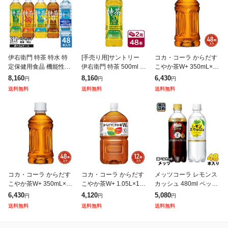
伊右衛門 特茶 特水 特
[手売り用]サントリー
コカ・コーラ からだす
定保健用食品 機能性表
伊右衛門 特茶 500ml 2
こやか茶W+ 350mL×48
示食品 500ml 600ml ペ
4本入り 2ケース(48本
本(24本×2ケース)PET
8,160
8,160
6,430
円
円
円
ットボトル 選べる 48本
SUNTORY いえもん 特
ラベルレス 特定保健用
送料無料
送料無料
送料無料
(24本×2) サン
定保健用食品 特保
食品 2605jcks
コカ・コーラ からだす
コカ・コーラ からだす
メッツコーラ レモンス
こやか茶W+ 350mL×48
こやか茶W+ 1.05L×12
カッシュ 480ml ペット
本(24本×2ケース)PET
本(12本×1ケース) 特定
ボトル 選べる 48本 (24
6,430
4,120
5,080
円
円
円
ラベルレス 特定保健用
保健用食品 お茶 2605jc
本×2) キリン 特定保健
送料無料
送料無料
送料無料
食品 2605jcks
ks
用食品 炭酸飲料 強炭