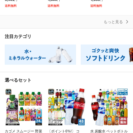
め買い) よりどり 熱中
5jccc
い) よりどり 炭酸飲料
送料無料
送料無料
送料無料
症対策 グリーン
タンサン ラベルレ
もっと見る
注目カテゴリ
選べるセット
カゴメ スムージー 野菜
〔ポイント6%!〕 コ
水 炭酸水 ペットボトル