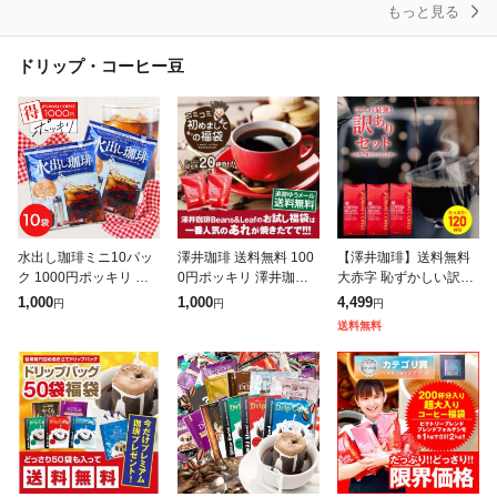
もっと見る
ドリップ・コーヒー豆
水出し珈琲ミニ10パッ
澤井珈琲 送料無料 100
【澤井珈琲】送料無料
ク 1000円ポッキリ 送
0円ポッキリ 澤井珈琲
大赤字 恥ずかしい訳あ
料無料 水出しコーヒー
の美味しさを詰めこん
りコーヒー福袋 120杯
1,000
1,000
4,499
円
円
円
お試し ポット ボトル
だ送料無料の初めまし
1.2kg (ワケ/わけ/訳有/
送料無料
コーヒーパック 水出し
てのコミコミ福袋 追跡
ワケあり)珈琲 お得用
珈琲パック
ゆうメール 焙煎し
お