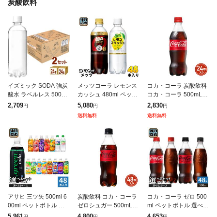
炭酸飲料
イズミック SODA 強炭
メッツコーラ レモンス
コカ・コーラ 炭酸飲料
酸水 ラベルレス 500ml
カッシュ 480ml ペット
コカ・コーラ 500mL×2
合計48本 24本入×2ケ
ボトル 選べる 48本 (24
4本(24本×1ケース) 260
2,709
5,080
2,830
円
円
円
ース 天然水 ソーダ 炭
本×2) キリン 特定保健
5jccc
送料無料
送料無料
酸 飲料 水 ペットボ
用食品 炭酸飲料 強炭
アサヒ 三ツ矢 500ml 6
炭酸飲料 コカ・コーラ
コカ・コーラ ゼロ 500
00ml ペットボトル 選
ゼロシュガー 500mL×4
ml ペットボトル 選べる
べる 48本 (24本×2 まと
8本(24本×2ケース) 260
48本 (24本×2 まとめ買
5,961
4,800
4,653
円
円
円