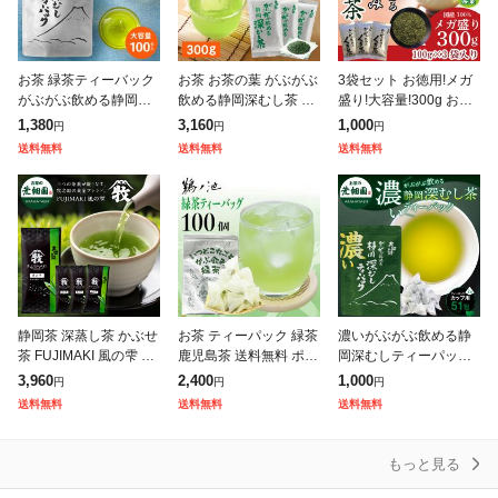
お茶 緑茶ティーバック
お茶 お茶の葉 がぶがぶ
3袋セット お徳用!メガ
がぶがぶ飲める静岡深
飲める静岡深むし茶 30
盛り!大容量!300g お茶
むしティーパック 100
0g (100g入り×3袋) メ
緑茶 茎茶 くき 静岡茶
1,380
3,160
1,000
円
円
円
個入 総合ランキング1
ガ盛り 総合ランキング
がぶ飲みくき茶 100g入
送料無料
送料無料
送料無料
位 送料無料 がぶ飲み
1位 送料無料 がぶ飲み
り×3袋 メール便
静岡茶 緑茶
静岡茶 深蒸し茶 かぶせ
お茶 ティーパック 緑茶
濃いがぶがぶ飲める静
茶 FUJIMAKI 風の雫 28
鹿児島茶 送料無料 ポイ
岡深むしティーパック
0g (70g入り×4袋) 送料
ント消化 お徳用 ティー
51個入 お茶 緑茶 茶葉
3,960
2,400
1,000
円
円
円
無料 緑茶 日本茶 お茶
バッグ 2.5g×100個入
深蒸し茶 静岡茶 水出し
送料無料
送料無料
送料無料
お茶の葉 茶
深蒸し茶 大容量 カテキ
冷茶 日本茶 濃い 静岡
深むし
もっと見る