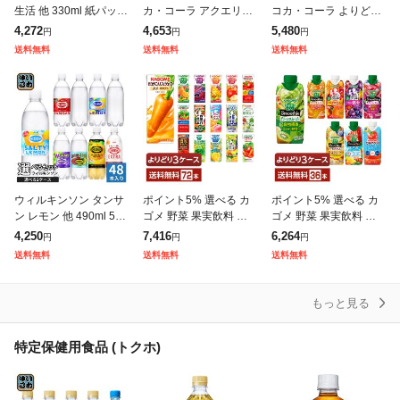
生活 他 330ml 紙パック
カ・コーラ アクエリア
コカ・コーラ よりどり
選べる 24本 (12本×2 ま
ス 綾鷹 いろはす 他 50
綾鷹 爽健美茶 やかんの
4,272
4,653
5,480
円
円
円
とめ買い) 季節限定 よ
0ml ペットボトル 選べ
麦茶 アクエリアス 紅茶
送料無料
送料無料
送料無料
りどり アサイー
る 48本 (24本×2) 期
花伝 440-650mlPET
ウィルキンソン タンサ
ポイント5% 選べる カ
ポイント5% 選べる カ
ン レモン 他 490ml 500
ゴメ 野菜 果実飲料 よ
ゴメ 野菜 果実飲料 よ
ml ペットボトル 選べる
りどりMIX 195〜200ml
りどりMIX 330ml LLプ
4,250
7,416
6,264
円
円
円
48本 (24本×2 まとめ買
紙パック 72本 (24本×3
リズマ容器 紙パック 36
送料無料
送料無料
送料無料
い) アサヒ
箱) よりどり3
本 (12本×3箱)よ
もっと見る
特定保健用食品 (トクホ)