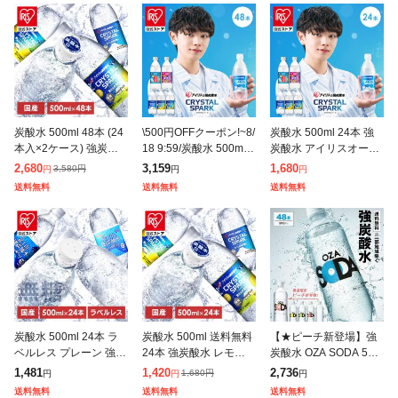
炭酸水 500ml 48本 (24
\500円OFFクーポン!~8/
炭酸水 500ml 24本 強
本入×2ケース) 強炭酸
18 9:59/炭酸水 500ml 4
炭酸水 アイリスオーヤ
水 無糖 プレーン レモ
8本 (24本入×2箱) 強炭
マ 選べる ラベルレス
2,680
3,159
1,680
3,580
円
円
円
円
ン 天然水 スパークリン
酸水 アイリスオーヤマ
プレーン レモン ラムネ
送料無料
送料無料
送料無料
グ ソーダ カロリーゼ
クリ
グレープソーダ フレー
バー
炭酸水 500ml 24本 ラ
炭酸水 500ml 送料無料
【★ピーチ新登場】強
ベルレス プレーン 強炭
24本 強炭酸水 レモン
炭酸水 OZA SODA 500
酸水 無糖 無果汁 天然
グレープフルーツ 水 ミ
ml 48本 2ケース 炭酸水
1,481
1,420
2,736
1,680
円
円
円
円
水 ミネラルウォーター
ネラルウォーター 500
無糖 ソーダ まとめ買い
送料無料
送料無料
送料無料