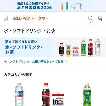
カテゴリ
すべて
水・ソフトドリンク・お茶
価格
すべて
支払い方法
すべて
その他の条件
水・ソフトドリンク・お茶の商品をすべて見る
送料無料
タイムセール
Pontaパス特典対象すべて
ポイントUPセレクトのみ
カテゴリから探す
サンキュー配送対象
レビューキャンペーン
キーワード