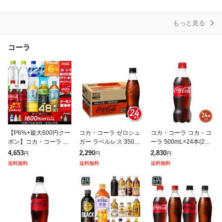
スパークリングウォー
ml×24本 富士山の強
割材 最安値に挑戦
ター
もっと見る
コーラ
【P6%+最大600円クー
コカ・コーラ ゼロシュ
コカ・コーラ コカ・コ
ポン】コカ・コーラ ペ
ガー ラベルレス 350mL
ーラ 500mL×24本(24本
ットボトル 500ml 人気
×24本(24本×1ケース) 2
×1ケース) 2605jccc
4,653
2,290
2,830
円
円
円
飲料 48本 24本×2箱 綾
605jccc
送料無料
送料無料
送料無料
鷹 アクエリ コーラゼ