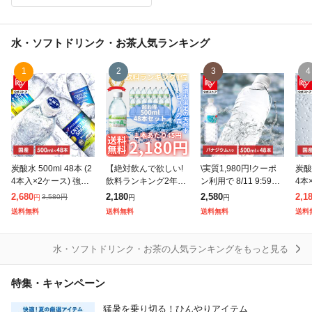
水・ソフトドリンク・お茶
人気ランキング
1
2
3
4
炭酸水 500ml 48本 (2
【絶対飲んで欲しい!
\実質1,980円!クーポ
炭酸水
4本入×2ケース) 強炭
飲料ランキング2年連
ン利用で 8/11 9:59ま
4本
酸水 無糖 プレーン レ
続1位の環境省に選定
で/水 500ml 48本 富士
炭酸
2,680
2,180
2,580
2,1
3,580
円
円
円
円
モン 天然水 スパーク
された天然水!】 大容
山の天然水 500ml×48
ヤマ
送料無料
送料無料
送料無料
送料
リング ソーダ カロリ
量48本入り! 1本あた
本 ラベルレ
ーク
ーゼ
り45円の環境省選定
パ
の
水・ソフトドリンク・お茶の人気ランキングをもっと見る
特集・キャンペーン
猛暑を乗り切る！ひんやりアイテム