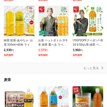
送料無料
送料無料
送料無料
事 朝に合う まとめ買い
日本茶 まとめ買い
り まろやか 飲みやすい
緑茶 彩茶-あやちゃ- お
お茶 ペットボトル 2l 6
\700円OFFクーポン!~8/
茶 500ml×48本 ライフ
本 緑茶 選べる ラベル
18 9:59/お茶 緑茶 ペッ
ドリンクカンパニー LIF
レス りょく 大容量 ま
トボトル 500ml 48本 (2
2,930
1,579
3,960
円
円
円
EDRINK 日本茶 まとめ
とめ買い 箱買い ケース
4本×2ケース) 密閉抽出
送料無料
送料無料
送料無料
買い ペットボト
箱 旨み すっきり ほど
よ
もっと見る
麦茶