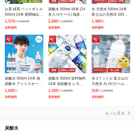
お茶 緑茶 ペットボトル
炭酸水 500ml 48本 (24
水 天然水 500ml 24本
500ml 24本 密閉抽出
本入×2ケース) 強炭酸
富士山の天然水 500ml×
香り高い 旨みすっきり
水 無糖 プレーン レモ
24 水 500ml ミネラル
1,579
2,680
1,480
2,180
円
3,580
円
円
円
円
まろやか 飲みやすい 食
ン 天然水 スパークリン
ウォーター ペットボト
送料無料
送料無料
送料無料
事 朝に合う まとめ買い
グ ソーダ カロリーゼ
ル ケース ラベ
炭酸水 500ml 24本 強
炭酸水 500ml 送料無料
水 2リットル 富士山の
炭酸水 アイリスオーヤ
24本 強炭酸水 レモン
天然水 2L×6 [ラベルレ
マ 選べる ラベルレス
グレープフルーツ 水 ミ
スも選べる]ミネラルウ
1,680
1,420
918
1,680
円
1,539
円
円
円
円
プレーン レモン ラムネ
ネラルウォーター 500
ォーター 2リットル 2L
送料無料
送料無料
送料無料
グレープソーダ フレー
ml×24本 富士山の強
6本 備蓄水 防災 天然水
バー
もっと見る
炭酸水