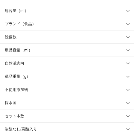
総容量（ml）
ブランド（食品）
総個数
単品容量（ml）
自然派志向
単品重量（g）
不使用添加物
採水国
セット本数
炭酸なし/炭酸入り