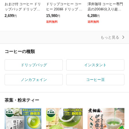
おまけ付 コーヒー ドリ
ドリップコーヒー コー
澤井珈琲 コーヒー専門
ップバッグ ドリップパ
ヒー 200杯 ドリップ ド
店の200杯分入り超大
ック ドリップコーヒー
リップパック ドリップ
入コーヒー福袋(ビクト
2,699
15,980
6,288
円
円
円
コーヒードリップ 8g 珈
バッグ 珈琲 10種 200袋
リーブレンド/ブレンド
送料無料
送料無料
琲 50杯 澤井珈琲 いま
おせち 個包装 8g 大
フォルテシモ)
ならド
もっと見る
コーヒーの種類
ドリップバッグ
インスタント
ノンカフェイン
コーヒー豆
茶葉・粉末ティー