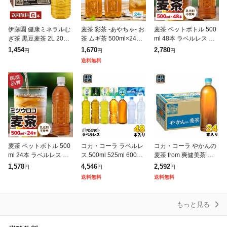
伊藤園 健康ミネラルむ
麦茶 彩茶 -あやちゃ- お
麦茶 ペットボトル 500
ぎ茶 黒豆麦茶 2L 2000
茶 ムギ茶 500ml×24本
ml 48本 ラベルレス ミ
ml ペットボトル 6本 1
六条大麦 ライフドリン
ツウロコ 24本 2箱セッ
1,454
1,670
2,780
円
円
円
ケース 送料無料
クカンパニー LIFEDRI
ト 国産大麦 100%使用
送料無料
NK 日本茶 ペッ
カフェイン ゼロ 箱
麦茶 ペットボトル 500
コカ・コーラ ラベルレ
コカ・コーラ やかんの
ml 24本 ラベルレス ミ
ス 500ml 525ml 600ml
麦茶 from 爽健美茶 ラ
ツウロコ 国産大麦 10
650ml ペットボトル 選
ベルレス 650ml ペット
1,578
4,546
2,592
円
円
円
0%使用 カフェイン ゼ
べる 48本 (24本×2) 機
ボトル 24本入 お茶 む
送料無料
送料無料
ロ 箱 ケース まとめ買
能性表
ぎちゃ むぎ茶 カフェイ
い
もっと見る