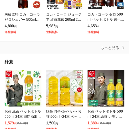
炭酸飲料 コカ・コーラ
コカ・コーラ ジョージ
コカ・コーラ ゼロ 500
ゼロシュガー 500mL×4
ア 紅茶花伝 260ml 280
ml ペットボトル 選べる
8本(24本×2ケース) 260
ml 440ml 500ml 650ml
48本 (24本×2 まとめ買
4,800
5,983
4,653
円
円
円
5jccc
ペットボトル ボトル缶
い) よりどり 炭酸飲料
送料無料
送料無料
送料無料
選べる
タンサン ラベルレ
もっと見る
緑茶
お茶 緑茶 ペットボトル
緑茶 彩茶-あやちゃ- お
お茶 ペットボトル 500
500ml 24本 密閉抽出
茶 500ml×24本 ペット
ml 24本 緑茶 レモンフ
香り高い 旨みすっきり
ボトル ライフドリンク
レーバー 白桃フレーバ
1,579
1,560
1,380
2,180
円
2,180
円
円
円
円
まろやか 飲みやすい 食
カンパニー LIFEDRINK
ー 低温密閉抽出 すっき