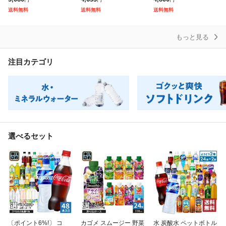
本×2) キリン 特定保健
い) よりどり 炭酸飲料
5jccc
送料無料
送料無料
送料無料
用食品 炭酸飲料 強炭
タンサン ラベルレ
もっと見る
注目カテゴリ
選べるセット
〔ポイント6%!〕 コ
カゴメ スムージー 野菜
水 炭酸水 ペットボトル