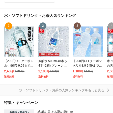
水・ソフトドリンク・お茶
人気ランキング
1
2
3
4
【200円OFFクーポン
炭酸水 500ml 48本 (2
【200円OFFクーポン
水 5
あり※8/9 9:59まで】
4本×2箱) プレーン 強
あり※8/9 9:59まで】
の天
強炭酸水 OZA SODA
炭酸水 アイリスオー
ミネラルウォーター
ラベ
2,436
2,180
1,180
2,5
2,736
円
4,160
円
1,361
円
円
円
円
500ml 48本 2ケース
ヤマ クリスタルスパ
彩水 -あやみず- 500ml
ウォ
送料無料
送料無料
送料無料
送料
炭酸水 無糖 ソー
ーク 炭酸 無糖 クリス
×24本 軟水 天然水 水
トル
パ
ス 
水・ソフトドリンク・お茶の人気ランキングをもっと見る
特集・キャンペーン
感謝を届ける夏の贈り物