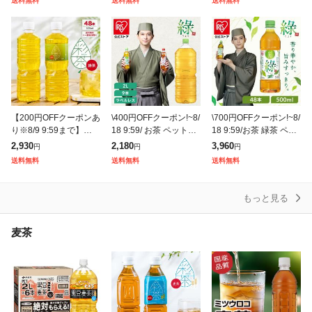
送料無料
送料無料
送料無料
事 朝に合う まとめ買い
ライフドリン
り まろやか 飲みやすい
【200円OFFクーポンあ
\400円OFFクーポン!~8/
\700円OFFクーポン!~8/
り※8/9 9:59まで】緑茶
18 9:59/ お茶 ペットボ
18 9:59/お茶 緑茶 ペッ
彩茶-あやちゃ- お茶 50
トル 2l 9本 緑茶 ラベル
トボトル 500ml 48本 (2
2,930
2,180
3,960
円
円
円
0ml×48本 ライフドリン
レス りょく 大容量 ま
4本×2ケース) 密閉抽出
送料無料
送料無料
送料無料
クカンパニー
とめ買い
もっと見る
麦茶