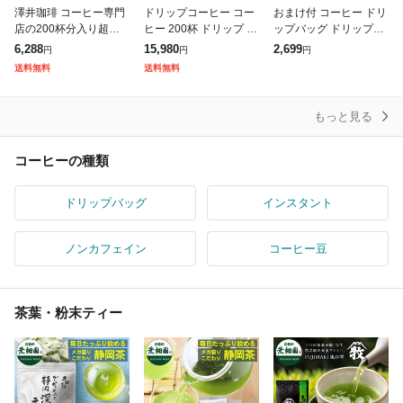
澤井珈琲 コーヒー専門
ドリップコーヒー コー
おまけ付 コーヒー ドリ
店の200杯分入り超大
ヒー 200杯 ドリップ ド
ップバッグ ドリップパ
入コーヒー福袋(ビクト
リップパック ドリップ
ック ドリップコーヒー
6,288
15,980
2,699
円
円
円
リーブレンド/ブレンド
バッグ 珈琲 10種 200袋
コーヒードリップ 8g 珈
送料無料
送料無料
フォルテシモ)
おせち 個包装 8g 大
琲 50杯 澤井珈琲 いま
ならド
もっと見る
コーヒーの種類
ドリップバッグ
インスタント
ノンカフェイン
コーヒー豆
茶葉・粉末ティー