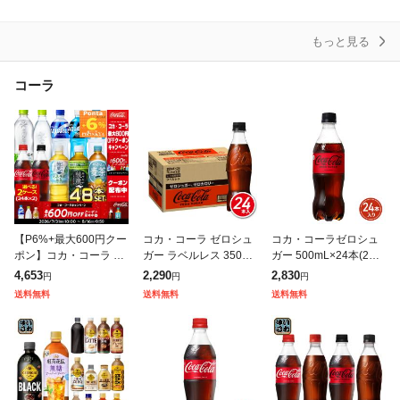
スパークリングウォー
ml×24本 富士山の強
酸 無糖 クリスパ
ター
もっと見る
コーラ
【P6%+最大600円クー
コカ・コーラ ゼロシュ
コカ・コーラゼロシュ
ポン】コカ・コーラ ペ
ガー ラベルレス 350mL
ガー 500mL×24本(24本
ットボトル 500ml 人気
×24本(24本×1ケース) 2
×1ケース) 2605jccc
4,653
2,290
2,830
円
円
円
飲料 48本 24本×2箱 綾
605jccc
送料無料
送料無料
送料無料
鷹 アクエリ コーラゼ