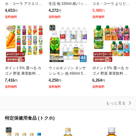
カ・コーラ アクエリア
生活 他 330ml 紙パック
コカ・コーラ よりどり
ス 綾鷹 いろはす 他 50
選べる 24本 (12本×2 ま
綾鷹 爽健美茶 やかんの
4,653
4,272
5,480
円
円
円
0ml ペットボトル 選べ
とめ買い) 季節限定 よ
麦茶 アクエリアス 紅茶
送料無料
送料無料
送料無料
る 48本 (24本×2) 期
りどり アサイー
花伝 440-650mlPET
ポイント5% 選べる カ
ウィルキンソン タンサ
ポイント5% 選べる カ
ゴメ 野菜 果実飲料 よ
ン レモン 他 490ml 500
ゴメ 野菜 果実飲料 よ
りどりMIX 195〜200ml
ml ペットボトル 選べる
りどりMIX 330ml LLプ
7,416
4,250
6,264
円
円
円
紙パック 72本 (24本×3
48本 (24本×2 まとめ買
リズマ容器 紙パック 36
送料無料
送料無料
送料無料
箱) よりどり3
い) アサヒ
本 (12本×3箱)よ
もっと見る
特定保健用食品 (トクホ)