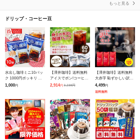
もっと見る
ドリップ・コーヒー豆
水出し珈琲ミニ10パッ
【澤井珈琲】送料無料
【澤井珈琲】送料無料
ク 1000円ポッキリ 送
アイスでポン!コーヒー
大赤字 恥ずかしい訳あ
料無料 水出しコーヒー
専門店の極上の水出し
りコーヒー福袋 120杯
1,000
2,914
4,499
3,238
円
円
円
円
お試し ポット ボトル
珈琲パック大入り福袋
1.2kg (ワケ/わけ/訳有/
送料無料
コーヒーパック 水出し
2セット(1袋10パック入
ワケあり)珈琲 お得用
珈琲パック
り×2)
お