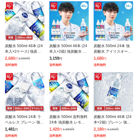
炭酸水 500ml 48本 (24
炭酸水 500ml 48本 (24
炭酸水 500ml 24本 強
本入×2ケース) 強炭酸
本入×2箱) 強炭酸水 ア
炭酸水 アイリスオーヤ
水 無糖 プレーン レモ
イリスオーヤマ クリス
マ 選べる ラベルレス
2,680
3,159
1,680
3,580
円
円
円
円
ン 天然水 スパークリン
タルスパーク 炭酸 ラム
プレーン レモン ラムネ
送料無料
送料無料
送料無料
グ ソーダ カロリーゼ
ネ グレープソーダ レ
グレープソーダ フレー
バー
炭酸水 500ml 24本 ラ
炭酸水 500ml 送料無料
炭酸水 500ml 48本 (24
ベルレス プレーン 強炭
24本 強炭酸水 レモン
本×2箱) プレーン 強炭
酸水 無糖 無果汁 天然
グレープフルーツ 水 ミ
酸水 アイリスオーヤマ
1,481
1,420
2,180
1,680
円
4,160
円
円
円
円
水 ミネラルウォーター
ネラルウォーター 500
クリスタルスパーク 炭
送料無料
送料無料
送料無料