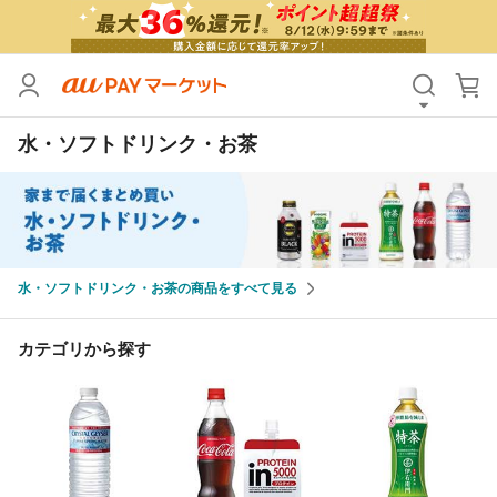
カテゴリ
すべて
水・ソフトドリンク・お茶
価格
すべて
支払い方法
すべて
その他の条件
水・ソフトドリンク・お茶の商品をすべて見る
送料無料
タイムセール
Pontaパス特典対象すべて
ポイントUPセレクトのみ
カテゴリから探す
サンキュー配送対象
レビューキャンペーン
キーワード