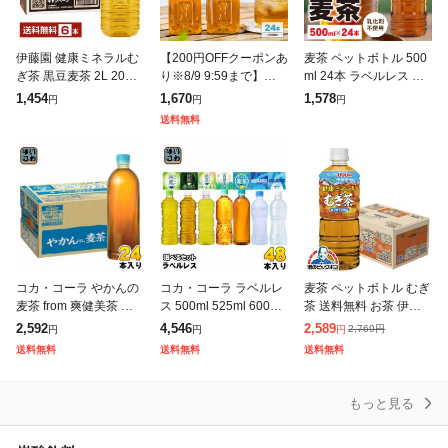
伊藤園 健康ミネラルむ
【200円OFFクーポンあ
麦茶 ペットボトル 500
ぎ茶 黒豆麦茶 2L 2000
り※8/9 9:59まで】麦茶
ml 24本 ラベルレス ミ
ml ペットボトル 6本 1
彩茶 -あやちゃ- お茶 ム
ツウロコ 国産大麦 10
1,454
1,670
1,578
円
円
円
ケース 送料無料
ギ茶 500ml×24本 六条
0%使用 カフェイン ゼ
送料無料
大麦 ライフ
ロ 箱 ケース まとめ買
い
コカ・コーラ やかんの
コカ・コーラ ラベルレ
麦茶 ペットボトル むぎ
麦茶 from 爽健美茶 ラ
ス 500ml 525ml 600ml
茶 送料無料 お茶 伊藤
ベルレス 650ml ペット
650ml ペットボトル 選
園 健康ミネラルむぎ茶
2,592
4,546
2,589
2,769
円
円
円
円
ボトル 24本入 お茶 む
べる 48本 (24本×2) 機
600ml×1ケース/24本(0
送料無料
送料無料
送料無料
ぎちゃ むぎ茶 カフェイ
能性表
24)『ITO』
もっと見る