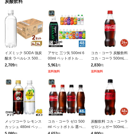
炭酸飲料
イズミック SODA 強炭
アサヒ 三ツ矢 500ml 6
コカ・コーラ 炭酸飲料
酸水 ラベルレス 500ml
00ml ペットボトル 選
コカ・コーラ 500mL×2
合計48本 24本入×2ケ
べる 48本 (24本×2 まと
4本(24本×1ケース) 260
2,709
5,961
2,830
円
円
円
ース 天然水 ソーダ 炭
め買い) よりどり 熱中
5jccc
送料無料
送料無料
酸 飲料 水 ペットボ
症対策 グリーン
メッツコーラ レモンス
コカ・コーラ ゼロ 500
炭酸飲料 コカ・コーラ
カッシュ 480ml ペット
ml ペットボトル 選べる
ゼロシュガー 500mL×4
ボトル 選べる 48本 (24
48本 (24本×2 まとめ買
8本(24本×2ケース) 260
5,080
4,653
4,800
円
円
円