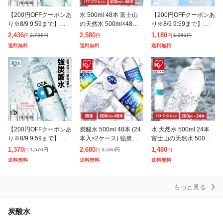
【200円OFFクーポンあ
水 500ml 48本 富士山
【200円OFFクーポンあ
り※8/9 9:59まで】強炭
の天然水 500ml×48本
り※8/9 9:59まで】ミネ
酸水 OZA SODA 500ml
ラベルレス ミネラルウ
ラルウォーター 彩水 -
2,436
2,580
1,180
2,736
円
1,361
円
円
円
円
48本 2ケース 炭酸水 無
ォーター ペットボトル
あやみず- 500ml×24本
送料無料
送料無料
送料無料
糖 ソー
天然水 ラベルレス ウ
軟水 天然水 水
【200円OFFクーポンあ
炭酸水 500ml 48本 (24
水 天然水 500ml 24本
り※8/9 9:59まで】炭酸
本入×2ケース) 強炭酸
富士山の天然水 500ml×
水 OZA SODA 500ml 2
水 無糖 プレーン レモ
24 水 500ml ミネラル
1,370
2,680
1,480
1,570
円
3,580
円
円
円
円
4本 無糖 強炭酸 プレー
ン 天然水 スパークリン
ウォーター ペットボト
送料無料
送料無料
送料無料
ン レモン
グ ソーダ カロリーゼ
ル ケース ラベ
もっと見る
炭酸水