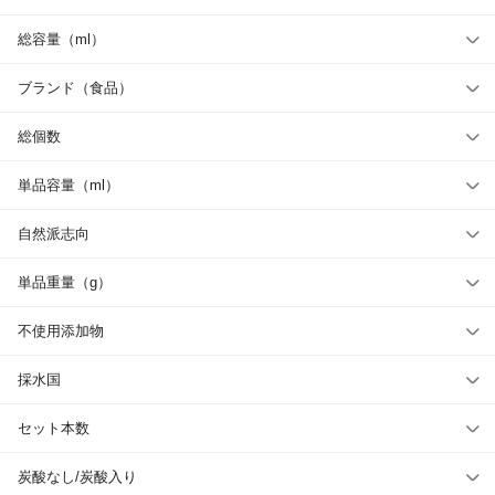
総容量（ml）
ブランド（食品）
総個数
単品容量（ml）
自然派志向
単品重量（g）
不使用添加物
採水国
セット本数
炭酸なし/炭酸入り