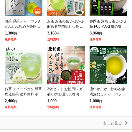
お茶 緑茶ティーバック
お茶 お茶の葉 がぶがぶ
静岡茶 深蒸し茶 かぶせ
がぶがぶ飲める静岡深
飲める静岡深むし茶 30
茶 FUJIMAKI 風の雫 28
むしティーパック 100
0g (100g入り×3袋) メ
0g (70g入り×4袋) 送料
1,380
3,160
3,960
円
円
円
個入 総合ランキング1
ガ盛り 総合ランキング
無料 緑茶 日本茶 お茶
送料無料
送料無料
送料無料
位 送料無料 がぶ飲み
1位 送料無料 がぶ飲み
お茶の葉 茶
静岡茶 緑茶
お茶 ティーパック 緑茶
3袋セット お徳用!メガ
濃いがぶがぶ飲める静
鹿児島茶 送料無料 ポイ
盛り!大容量!300g お茶
岡深むしティーパック
ント消化 お徳用 ティー
緑茶 茎茶 くき 静岡茶
51個入 お茶 緑茶 茶葉
2,400
1,000
1,000
円
円
円
バッグ 2.5g×100個入
がぶ飲みくき茶 100g入
深蒸し茶 静岡茶 水出し
送料無料
送料無料
送料無料
深蒸し茶 大容量 カテキ
り×3袋 メール便
冷茶 日本茶 濃い 静岡
深むし
もっと見る