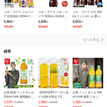
コカ・コーラ ジョージ
コカ・コーラ コカ・コ
コカ・コーラ ゼロ 500
ア 紅茶花伝 260ml 280
ーラ 500mL×24本(24本
ml ペットボトル 選べる
ml 440ml 500ml 650ml
×1ケース) 2605jccc
48本 (24本×2 まとめ買
5,983
2,830
4,653
円
円
円
ペットボトル ボトル缶
い) よりどり 炭酸飲料
送料無料
送料無料
送料無料
選べる
タンサン ラベルレ
もっと見る
緑茶
お茶 緑茶 ペットボトル
【200円OFFクーポンあ
お茶 ペットボトル 500
500ml 24本 密閉抽出
り※8/9 9:59まで】緑茶
ml 24本 緑茶 レモンフ
香り高い 旨みすっきり
彩茶-あやちゃ- お茶 50
レーバー 白桃フレーバ
1,579
1,460
1,380
2,180
円
1,560
円
2,180
円
円
円
円
まろやか 飲みやすい 食
0ml×24本 ペットボトル
ー 低温密閉抽出 すっき