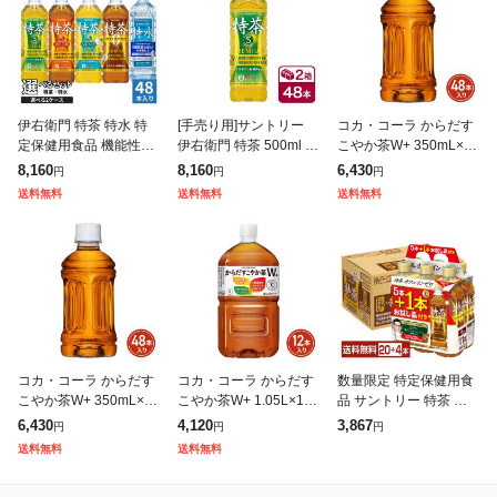
伊右衛門 特茶 特水 特
[手売り用]サントリー
コカ・コーラ からだす
定保健用食品 機能性表
伊右衛門 特茶 500ml 2
こやか茶W+ 350mL×48
示食品 500ml 600ml ペ
4本入り 2ケース(48本
本(24本×2ケース)PET
8,160
8,160
6,430
円
円
円
ットボトル 選べる 48本
SUNTORY いえもん 特
ラベルレス 特定保健用
送料無料
送料無料
送料無料
(24本×2) サン
定保健用食品 特保
食品 2605jcks
コカ・コーラ からだす
コカ・コーラ からだす
数量限定 特定保健用食
こやか茶W+ 350mL×48
こやか茶W+ 1.05L×12
品 サントリー 特茶 カ
本(24本×2ケース)PET
本(12本×1ケース) 特定
フェインゼロ ZERO 50
6,430
4,120
3,867
円
円
円
ラベルレス 特定保健用
保健用食品 お茶 2605jc
0ml ペットボトル 5本
送料無料
送料無料
食品 2605jcks
ks
+お試し品1本付き 24本
(