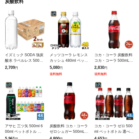
炭酸飲料
イズミック SODA 強炭
メッツコーラ レモンス
コカ・コーラ 炭酸飲料
酸水 ラベルレス 500ml
カッシュ 480ml ペット
コカ・コーラ 500mL×2
合計48本 24本入×2ケ
ボトル 選べる 48本 (24
4本(24本×1ケース) 260
2,709
5,080
2,830
円
円
円
ース 天然水 ソーダ 炭
本×2) キリン 特定保健
5jccc
送料無料
送料無料
酸 飲料 水 ペットボ
用食品 炭酸飲料 強炭
アサヒ 三ツ矢 500ml 6
炭酸飲料 コカ・コーラ
コカ・コーラ ゼロ 500
00ml ペットボトル 選
ゼロシュガー 500mL×4
ml ペットボトル 選べる
べる 48本 (24本×2 まと
8本(24本×2ケース) 260
48本 (24本×2 まとめ買
5,961
4,800
4,653
円
円
円