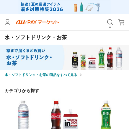
カテゴリ
すべて
水・ソフトドリンク・お茶
価格
すべて
支払い方法
すべて
その他の条件
水・ソフトドリンク・お茶の商品をすべて見る
送料無料
タイムセール
Pontaパス特典対象すべて
ポイントUPセレクトのみ
カテゴリから探す
サンキュー配送対象
レビューキャンペーン
キーワード