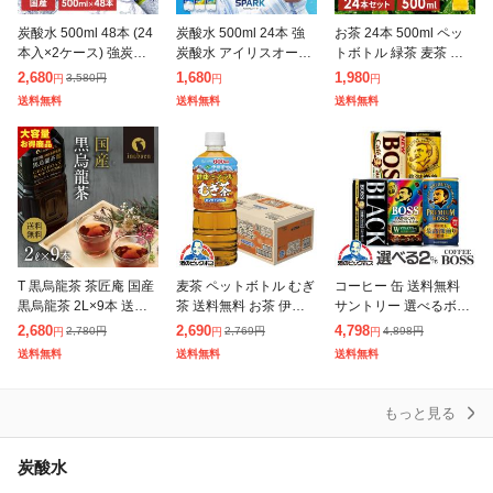
炭酸水 500ml 48本 (24
炭酸水 500ml 24本 強
お茶 24本 500ml ペッ
本入×2ケース) 強炭酸
炭酸水 アイリスオーヤ
トボトル 緑茶 麦茶 烏
水 無糖 プレーン レモ
マ 選べる ラベルレス
龍茶 ルイボスティー ほ
2,680
1,680
1,980
3,580
円
円
円
円
ン 天然水 スパークリン
プレーン レモン ラムネ
うじ茶 ジャスミンティ
送料無料
送料無料
送料無料
グ ソーダ カロリーゼ
グレープソーダ フレー
ー [代引不可] 全6種類
バー
T 黒烏龍茶 茶匠庵 国産
麦茶 ペットボトル むぎ
コーヒー 缶 送料無料
黒烏龍茶 2L×9本 送料
茶 送料無料 お茶 伊藤
サントリー 選べるボス
無料 2リットル 高ポリ
園 健康ミネラルむぎ茶
BOSS 缶コーヒー 缶 18
2,680
2,690
4,798
2,780
円
2,769
円
4,898
円
円
円
円
フェノール カテキン 黒
600ml×1ケース/24本(0
5g×2ケース/60本『ES
送料無料
送料無料
送料無料
ウーロン茶 ペットボト
24)『ITO』
H』
ル 暑
もっと見る
炭酸水