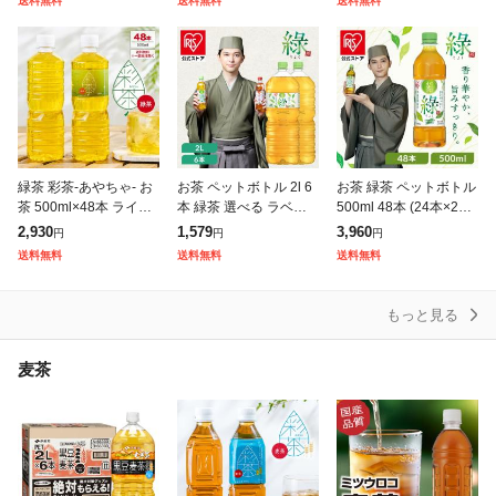
送料無料
送料無料
送料無料
り高い 旨
日本茶 まとめ買い
り まろやか 飲みやすい
緑茶 彩茶-あやちゃ- お
お茶 ペットボトル 2l 6
お茶 緑茶 ペットボトル
茶 500ml×48本 ライフ
本 緑茶 選べる ラベル
500ml 48本 (24本×2ケ
ドリンクカンパニー LIF
レス りょく 大容量 ま
ース) 密閉抽出 香り高
2,930
1,579
3,960
円
円
円
EDRINK 日本茶 まとめ
とめ買い 箱買い ケース
い 旨みすっきり 飲みや
送料無料
送料無料
送料無料
買い ペットボト
箱 旨み すっきり ほど
すい 食事 朝に合
よ
もっと見る
麦茶