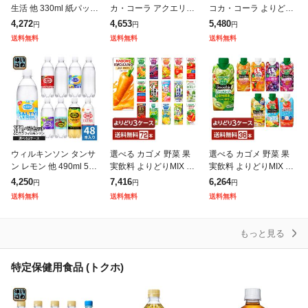
生活 他 330ml 紙パック
カ・コーラ アクエリア
コカ・コーラ よりどり
選べる 24本 (12本×2 ま
ス 綾鷹 いろはす 他 50
綾鷹 爽健美茶 やかんの
4,272
4,653
5,480
円
円
円
とめ買い) 季節限定 よ
0ml ペットボトル 選べ
麦茶 アクエリアス 紅茶
送料無料
送料無料
送料無料
りどり アサイー
る 48本 (24本×2) 期
花伝 440-650mlPET
ウィルキンソン タンサ
選べる カゴメ 野菜 果
選べる カゴメ 野菜 果
ン レモン 他 490ml 500
実飲料 よりどりMIX 19
実飲料 よりどりMIX 33
ml ペットボトル 選べる
5〜200ml 紙パック 72
0ml LLプリズマ容器 紙
4,250
7,416
6,264
円
円
円
48本 (24本×2 まとめ買
本 (24本×3箱) よりどり
パック 36本 (12本×3箱)
送料無料
送料無料
送料無料
い) アサヒ
3ケース 送料無
よりどり3ケース
もっと見る
特定保健用食品 (トクホ)