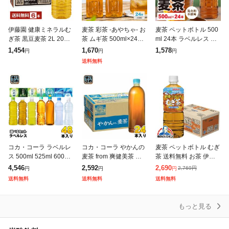
伊藤園 健康ミネラルむ
麦茶 彩茶 -あやちゃ- お
麦茶 ペットボトル 500
ぎ茶 黒豆麦茶 2L 2000
茶 ムギ茶 500ml×24本
ml 24本 ラベルレス ミ
ml ペットボトル 6本 1
六条大麦 ライフドリン
ツウロコ 国産大麦 10
1,454
1,670
1,578
円
円
円
ケース 送料無料
クカンパニー LIFEDRI
0%使用 カフェイン ゼ
送料無料
NK 日本茶 ペッ
ロ 箱 ケース まとめ買
い
コカ・コーラ ラベルレ
コカ・コーラ やかんの
麦茶 ペットボトル むぎ
ス 500ml 525ml 600ml
麦茶 from 爽健美茶 ラ
茶 送料無料 お茶 伊藤
650ml ペットボトル 選
ベルレス 650ml ペット
園 健康ミネラルむぎ茶
4,546
2,592
2,690
2,769
円
円
円
円
べる 48本 (24本×2) 機
ボトル 24本入 お茶 む
600ml×1ケース/24本(0
送料無料
送料無料
送料無料
能性表
ぎちゃ むぎ茶 カフェイ
24)『ITO』
もっと見る