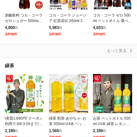
炭酸飲料 コカ・コーラ
コカ・コーラ ジョージ
コカ・コーラ ゼロ 500
ゼロシュガー 500mL×4
ア 紅茶花伝 260ml 280
ml ペットボトル 選べる
8本(24本×2ケース) 260
ml 440ml 500ml 650ml
48本 (24本×2 まとめ買
4,800
5,983
4,653
円
円
円
5jccc
ペットボトル ボトル缶
い) よりどり 炭酸飲料
送料無料
送料無料
送料無料
選べる
タンサン ラベルレ
もっと見る
緑茶
\実質1,680円! クーポン
緑茶 彩茶-あやちゃ- お
お茶 ペットボトル 500
利用で 8/6 9:59まで/お
茶 500ml×24本 ペット
ml 24本 緑茶 レモンフ
茶 緑茶 ペットボトル 5
ボトル ライフドリンク
レーバー 白桃フレーバ
2,180
1,560
2,180
円
円
円
00ml 24本 密閉抽出 香
カンパニー LIFEDRINK
ー 低温密閉抽出 すっき