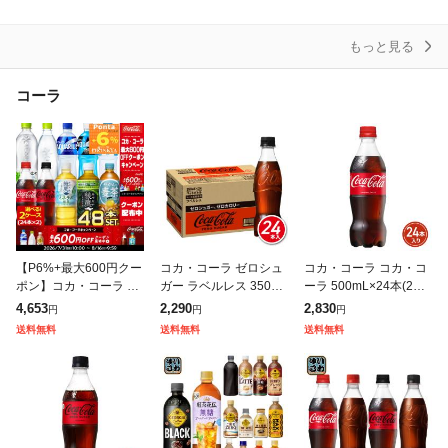
スパークリングウォー
ml×24本 富士山の強
割材 最安値に挑戦
ター
もっと見る
コーラ
【P6%+最大600円クー
コカ・コーラ ゼロシュ
コカ・コーラ コカ・コ
ポン】コカ・コーラ ペ
ガー ラベルレス 350mL
ーラ 500mL×24本(24本
ットボトル 500ml 人気
×24本(24本×1ケース) 2
×1ケース) 2605jccc
4,653
2,290
2,830
円
円
円
飲料 48本 24本×2箱 綾
605jccc
送料無料
送料無料
送料無料
鷹 アクエリ コーラゼ