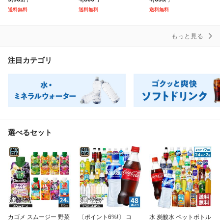
め買い) よりどり 熱中
5jccc
い) よりどり 炭酸飲料
送料無料
送料無料
送料無料
症対策 グリーン
タンサン ラベルレ
もっと見る
注目カテゴリ
選べるセット
カゴメ スムージー 野菜
〔ポイント6%!〕 コ
水 炭酸水 ペットボトル