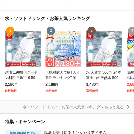
水・ソフトドリンク・お茶
人気ランキング
1
2
3
4
\実質1,980円!クーポ
【絶対飲んで欲しい!
水 天然水 500ml 24本
炭酸水
ン利用で 8/11 9:59ま
飲料ランキング2年連
富士山の天然水 500m
4本
で/水 500ml 48本 富士
続1位の環境省に選定
l×24 水 500ml ミネラ
酸水
2,580
2,180
1,480
2,6
円
円
円
山の天然水 500ml×48
された天然水!】 大容
ルウォーター ペット
モン
送料無料
送料無料
送料無料
送料
本 ラベルレ
量48本入り! 1本あた
ボトル ケース ラベ
リン
り45円の環境省選定
ーゼ
の
水・ソフトドリンク・お茶の人気ランキングをもっと見る
特集・キャンペーン
猛暑を乗り切る！ひんやりアイテム