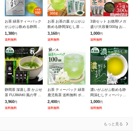
お茶 緑茶ティーバック
お茶 お茶の葉 がぶがぶ
3袋セット お徳用!メガ
がぶがぶ飲める静岡深
飲める静岡深むし茶 30
盛り!大容量!300g お茶
むしティーパック 100
0g (100g入り×3袋) メ
緑茶 茎茶 くき 静岡茶
1,380
3,160
1,000
円
円
円
個入 総合ランキング1
ガ盛り 総合ランキング
がぶ飲みくき茶 100g入
送料無料
送料無料
送料無料
位 送料無料 がぶ飲み
1位 送料無料 がぶ飲み
り×3袋 メール便
静岡茶 緑茶
静岡茶 深蒸し茶 かぶせ
お茶 ティーパック 緑茶
濃いがぶがぶ飲める静
茶 FUJIMAKI 風の雫 28
鹿児島茶 送料無料 ポイ
岡深むしティーパック
0g (70g入り×4袋) 送料
ント消化 お徳用 ティー
51個入 お茶 緑茶 茶葉
3,960
2,400
1,000
円
円
円
無料 緑茶 日本茶 お茶
バッグ 2.5g×100個入
深蒸し茶 静岡茶 水出し
送料無料
送料無料
送料無料
お茶の葉 茶
深蒸し茶 大容量 カテキ
冷茶 日本茶 濃い 静岡
深むし
もっと見る