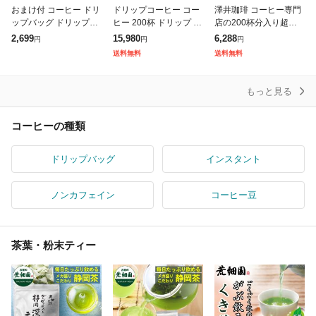
おまけ付 コーヒー ドリ
ドリップコーヒー コー
澤井珈琲 コーヒー専門
ップバッグ ドリップパ
ヒー 200杯 ドリップ ド
店の200杯分入り超大
ック ドリップコーヒー
リップパック ドリップ
入コーヒー福袋(ビクト
2,699
15,980
6,288
円
円
円
コーヒードリップ 8g 珈
バッグ 珈琲 10種 200袋
リーブレンド/ブレンド
送料無料
送料無料
琲 50杯 澤井珈琲 いま
おせち 個包装 8g 大
フォルテシモ)
ならド
もっと見る
コーヒーの種類
ドリップバッグ
インスタント
ノンカフェイン
コーヒー豆
茶葉・粉末ティー