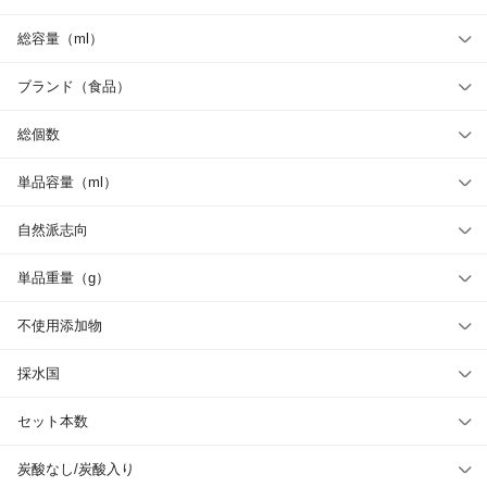
総容量（ml）
ブランド（食品）
総個数
単品容量（ml）
自然派志向
単品重量（g）
不使用添加物
採水国
セット本数
炭酸なし/炭酸入り