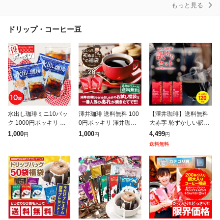
もっと見る
ドリップ・コーヒー豆
水出し珈琲ミニ10パッ
澤井珈琲 送料無料 100
【澤井珈琲】送料無料
ク 1000円ポッキリ 送
0円ポッキリ 澤井珈琲
大赤字 恥ずかしい訳あ
料無料 水出しコーヒー
の美味しさを詰めこん
りコーヒー福袋 120杯
1,000
1,000
4,499
円
円
円
お試し ポット ボトル
だ送料無料の初めまし
1.2kg (ワケ/わけ/訳有/
送料無料
コーヒーパック 水出し
てのコミコミ福袋 追跡
ワケあり)珈琲 お得用
珈琲パック
ゆうメール 焙煎し
お