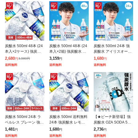
炭酸水 500ml 48本 (24
炭酸水 500ml 48本 (24
炭酸水 500ml 24本 強
本入×2ケース) 強炭酸
本入×2箱) 強炭酸水 ア
炭酸水 アイリスオーヤ
水 無糖 プレーン レモ
イリスオーヤマ クリス
マ 選べる ラベルレス
2,680
3,159
1,680
3,580
円
円
円
円
ン 天然水 スパークリン
タルスパーク 炭酸 ラム
プレーン レモン ラムネ
送料無料
送料無料
送料無料
グ ソーダ カロリーゼ
ネ グレープソーダ レ
グレープソーダ フレー
バー
炭酸水 500ml 24本 ラ
炭酸水 500ml 送料無料
【★ピーチ新登場】強
ベルレス プレーン 強炭
24本 強炭酸水 レモン
炭酸水 OZA SODA 500
酸水 無糖 無果汁 天然
グレープフルーツ 水 ミ
ml 48本 2ケース 炭酸水
1,481
1,680
2,736
円
円
円
水 ミネラルウォーター
ネラルウォーター 500
無糖 ソーダ まとめ買い
送料無料
送料無料
送料無料