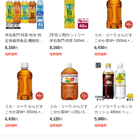
伊右衛門 特茶 特水 特
[手売り用]サントリー
コカ・コーラ からだす
定保健用食品 機能性表
伊右衛門 特茶 500ml 2
こやか茶W+ 350mL×48
示食品 500ml 600ml ペ
4本入り 2ケース(48本
本(24本×2ケース)PET
8,160
8,160
6,430
円
円
円
ットボトル 選べる 48本
SUNTORY いえもん 特
ラベルレス 特定保健用
送料無料
送料無料
送料無料
(24本×2) サン
定保健用食品 特保
食品 2605jcks
コカ・コーラ からだす
コカ・コーラ からだす
メッツコーラ レモンス
こやか茶W+ 350mL×48
こやか茶W+ 1.05L×12
カッシュ 480ml ペット
本(24本×2ケース)PET
本(12本×1ケース) 特定
ボトル 選べる 48本 (24
6,430
4,120
5,080
円
円
円
ラベルレス 特定保健用
保健用食品 お茶 2605jc
本×2) キリン 特定保健
送料無料
送料無料
送料無料
食品 2605jcks
ks
用食品 炭酸飲料 強炭