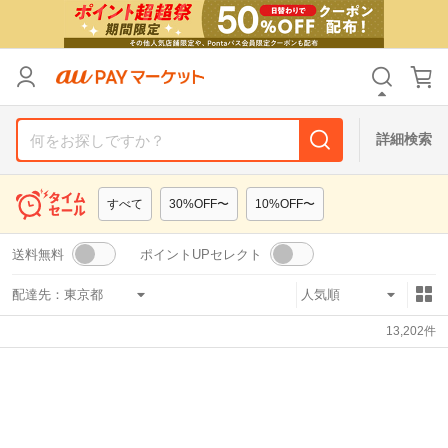
リセット
カテゴリ
カテゴリ
すべて
すべて
価格
価格
すべて
すべて
詳細検索
支払い方法
支払い方法
すべて
すべて
すべて
30%OFF〜
10%OFF〜
その他の条件
その他の条件
送料無料
ポイントUPセレクト
送料無料
送料無料
タイムセール
タイムセール
配達先：
Pontaパス特典対象すべて
Pontaパス特典対象すべて
ポイントUPセレクトのみ
ポイントUPセレクトのみ
13,202
件
サンキュー配送対象
サンキュー配送対象
レビューキャンペーン
レビューキャンペーン
キーワード
キーワード