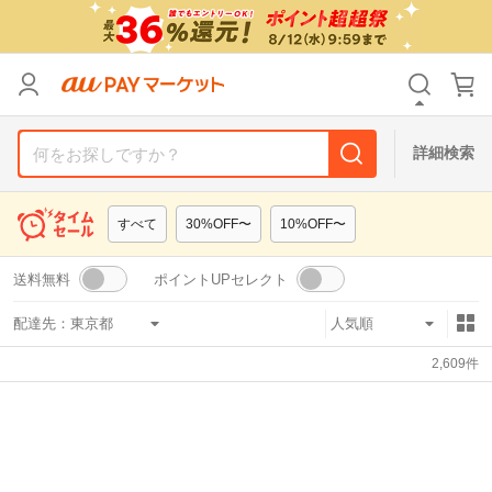
リセット
カテゴリ
カテゴリ
すべて
すべて
価格
価格
すべて
すべて
詳細検索
支払い方法
支払い方法
すべて
すべて
すべて
30%OFF〜
10%OFF〜
その他の条件
その他の条件
送料無料
ポイントUPセレクト
送料無料
送料無料
タイムセール
タイムセール
配達先：
Pontaパス特典対象すべて
Pontaパス特典対象すべて
ポイントUPセレクトのみ
ポイントUPセレクトのみ
2,609
件
サンキュー配送対象
サンキュー配送対象
レビューキャンペーン
レビューキャンペーン
キーワード
キーワード