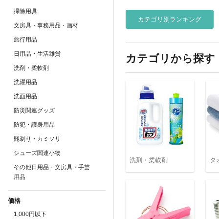
掃除用具
カテゴリ別ランキング
文房具・事務用品・画材
旅行用品
日用品・生活雑貨
カテゴリから探す
洗剤・柔軟剤
洗濯用品
洗面用品
防災関連グッズ
防犯・護身用品
髭剃り・カミソリ
シューズ関連小物
洗剤・柔軟剤
タ
その他日用品・文房具・手芸
用品
価格
1,000円以下