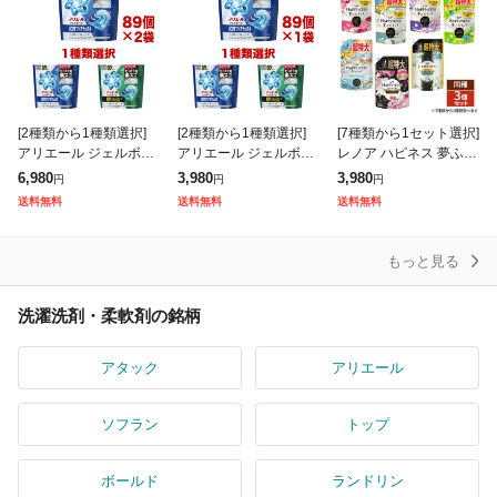
[2種類から1種類選択]
[2種類から1種類選択]
[7種類から1セット選択]
アリエール ジェルボー
アリエール ジェルボー
レノア ハピネス 夢ふわ
ルプロ 洗濯洗剤 つめか
ルプロ 洗濯洗剤 つめか
タッチ 柔軟剤 詰め替え
6,980
3,980
3,980
円
円
円
え テラジャンボ 通常/
え テラジャンボ 通常/
超特大 1285mL×3個セ
送料無料
送料無料
送料無料
部屋干し 89個×2個セッ
部屋干し 89個 大容量
ット P&G
ト 大
詰め替
もっと見る
洗濯洗剤・柔軟剤の銘柄
アタック
アリエール
ソフラン
トップ
ボールド
ランドリン