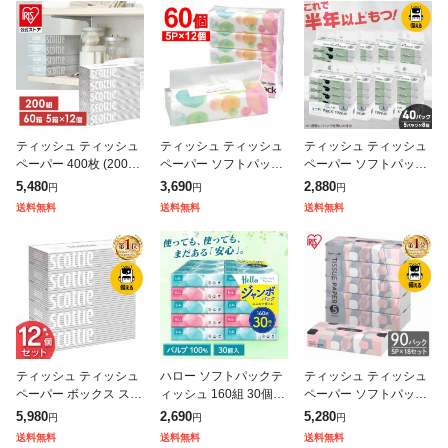
ティッシュ ティッシュ
ティッシュ ティッシュ
ティッシュ ティッシュ
ペーパー 400枚 (200組)
ペーパー ソフトパック
ペーパー ソフトパック
× 5箱 [12個セット]スコ
まとめ買い ティッシュ
まとめ買い ティッシュ
5,480
3,690
2,880
円
円
円
ッティ ティシュー ホワ
300枚(150組) 60個 5個
ソフトパック ティッシ
送料無料
送料無料
送料無料
イトパッケージ ティ
入り×12袋 ティッシュ
ュ 5パック×8個セット
40個 大
ティッシュ ティッシュ
ハロー ソフトパックテ
ティッシュ ティッシュ
ペーパー ボックス スコ
ィッシュ 160組 30個 5
ペーパー ソフトパック
ッティ ボックスティッ
221 ユニバーサル・ペ
まとめ買い ティッシュ
5,980
2,690
5,280
円
円
円
シュ まとめ買い スコッ
ーパー ティッシュ ティ
ソフトパック 90個 5パ
送料無料
送料無料
送料無料
ティ ティッシュ 400枚
ッシュペーパー 箱なし
ック×18個 300枚 ソフ