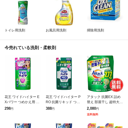
トイレ用洗剤
お風呂用洗剤
掃除用洗剤
今売れている洗剤・柔軟剤
花王 ワイドハイター E
花王 ワイドハイター P
アタック 抗菌EX 詰め
Xパワー つめかえ用 45
RO 抗菌リキッド つめ
替え 部屋干し 超特大
0ml
かえ用 450ml
ゾンビ臭 洗濯洗剤 液体
298
388
2,080
円
円
円
じめじめ 密集干し 強力
送料無料
消臭 抗菌 防カビ 花王
衣