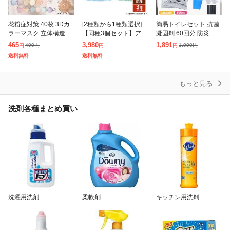
花粉症対策 40枚 3Dカ
[2種類から1種類選択]
簡易トイレセット 抗菌
ラーマスク 立体構造 3
【同種3個セット】アリ
凝固剤 60回分 防災グッ
層構造 4層構造 不織布
エール 洗濯洗剤 MiRAi
ズ 敬老の日 携帯トイレ
465
3,980
1,891
490
円
1,990
円
円
円
円
マスク 小顔 カラーマス
(ミライ) 超濃縮 つめか
ミニトイレ 消臭 汚物袋
送料無料
送料無料
ク 血色カラー 春夏 バ
え ウルトラジャンボ 98
防臭袋 使い捨て手袋 非
イカ
常用
もっと見る
洗剤各種まとめ買い
洗濯用洗剤
柔軟剤
キッチン用洗剤