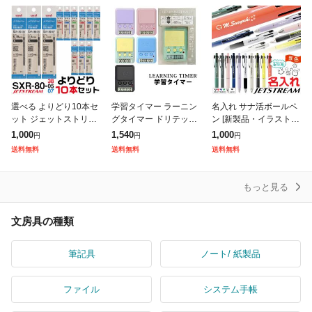
前髪
選べる よりどり10本セ
学習タイマー ラーニン
名入れ サナ活ボールペ
ット ジェットストリー
グタイマー ドリテック
ン [新製品・イラスト入
ム 替え芯 多色多機能用
タイマー式学習法 小学
れられます!] ボールペ
1,000
1,540
1,000
円
円
円
SXR-80 紙製パッケー
生 中学生 社会人 試験
ン ジェットストリーム
送料無料
送料無料
送料無料
ジ 1000円ポッキリ 送
勉強 テスト勉強 勉強
4&1 25年新色 1000円
料無
かわいい お
ポッ
もっと見る
文房具の種類
筆記具
ノート/ 紙製品
ファイル
システム手帳