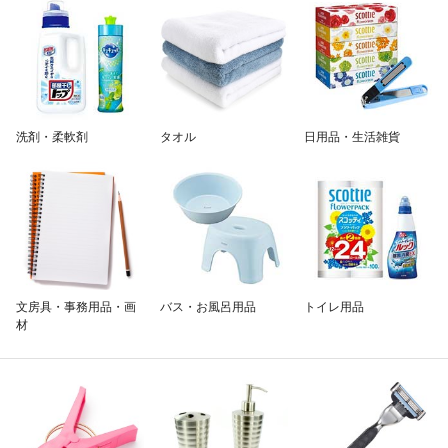
除外ワード
洗剤・柔軟剤
タオル
日用品・生活雑貨
文房具・事務用品・画
バス・お風呂用品
トイレ用品
材