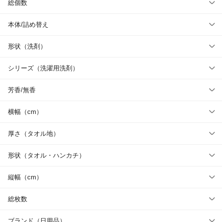
総個数
本体/詰め替え
形状（洗剤）
シリーズ（洗濯用洗剤）
芳香/無香
横幅（cm）
厚さ（タオル地）
形状（タオル・ハンカチ）
縦幅（cm）
総枚数
ブランド（日用品）