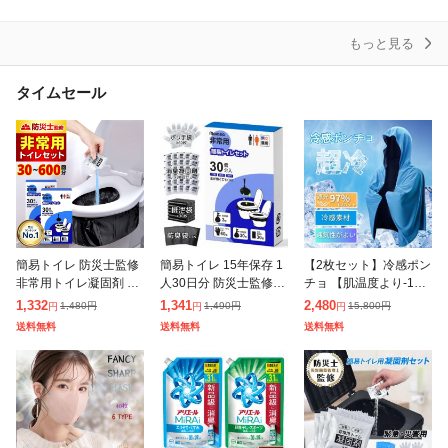
(200組
ソフ
トパ
もっと見る
タイムセール
簡易トイレ 防災士監修
簡易トイレ 15年保存 1
【2枚セット】冷感ポン
非常用トイレ凝固剤 15
人30日分 防災士監修 除
チョ 【肌温度より-15°
年保存 1人30日分 防災
菌 消臭 携帯用トイレ
C 冷却】クールパーカ
1,332
1,341
2,480
1,480
円
1,490
円
15,800
円
円
円
円
士監修 防災グッズ 除菌
災害グッズ 携帯トイレ
ー 冷感タオル 冷感スト
送料無料
送料無料
送料無料
消臭 携帯トイレ 防災グ
防災グッズ 非常用トイ
ール 冷却100% 冷感繊
ッ
レ 防
維使用