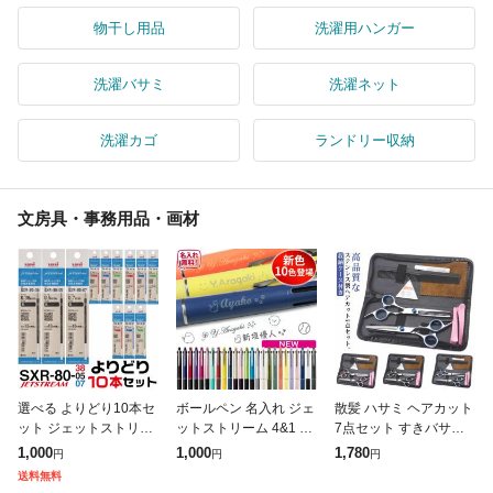
物干し用品
洗濯用ハンガー
洗濯バサミ
洗濯ネット
洗濯カゴ
ランドリー収納
文房具・事務用品・画材
選べる よりどり10本セ
ボールペン 名入れ ジェ
散髪 ハサミ ヘアカット
ット ジェットストリー
ットストリーム 4&1 名
7点セット すきバサミ
ム 替え芯 多色多機能用
前入り 0.5mm 0.7mm
くし セルフカット セッ
1,000
1,000
1,780
円
円
円
SXR-80 1000円ポッキ
0.38mm ペン 三菱鉛筆
ト 収納ケース付き セニ
送料無料
リ 送料無料 0.38mm
ギフト uni
ングシザー スキバサミ