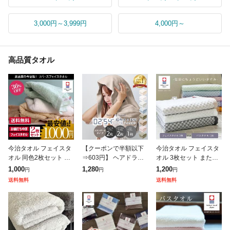
3,000円～3,999円
4,000円～
高品質タオル
今治タオル フェイスタ
【クーポンで半額以下
今治タオル フェイスタ
オル 同色2枚セット リ
⇒603円】 ヘアドライ
オル 3枚セット または
バース 日本製 お試し 1
タオル 2枚セット タオ
バスタオル 1枚 タオル
1,000
1,280
1,200
円
円
円
000円ポッキリ ぽっき
ル スタンダードタイプ
国産 日本製 最高級 吸
送料無料
送料無料
り 送料無料
フェイスタオル バスタ
水力 やわらか 今治 デ
オル 1枚 4
イ