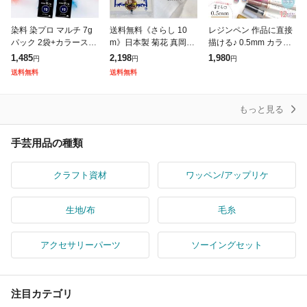
染料 染プロ マルチ 7g
送料無料《さらし 10
レジンペン 作品に直接
パック 2袋+カラースト
m》日本製 菊花 真岡晒
描ける♪ 0.5mm カラリ
ップ1袋 3点セット 染プ
綿100% 10メートル さ
ーペン ベーシックカラ
1,485
2,198
1,980
円
円
円
ロ カラーストップ セッ
らし 布 和晒 晒布 和裁
ー 12色 セット 耐水性
送料無料
送料無料
ト 染色 綿 麻 レーヨン
肌襦袢 生地 反物 着付
極細 細字 レジン用 親
子で
もっと見る
手芸用品の種類
クラフト資材
ワッペン/アップリケ
生地/布
毛糸
アクセサリーパーツ
ソーイングセット
注目カテゴリ