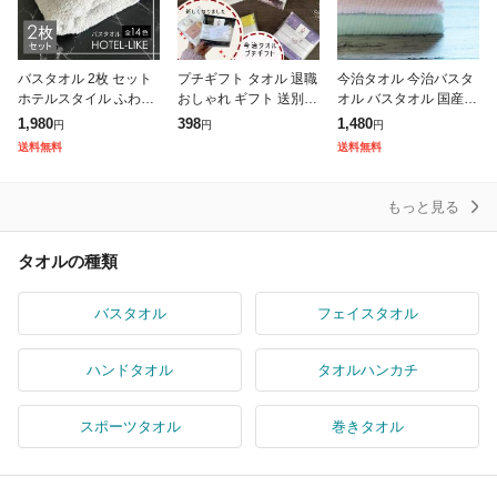
バスタオル 2枚 セット
プチギフト タオル 退職
今治タオル 今治バスタ
ホテルスタイル ふわふ
おしゃれ ギフト 送別会
オル バスタオル 国産
わ 厚手 吸水 ホテルラ
お返し 500円 以下 プレ
ブリーズ 日本製 薄手
1,980
398
1,480
円
円
円
イク 1000匁 ホテル仕
ゼント タオルハンカチ
吸水力 やわらか 今治 1
送料無料
送料無料
様 [M便 1/3]
お礼 子供用 女性 今治
枚 シンプル セール
もっと見る
タオルの種類
バスタオル
フェイスタオル
ハンドタオル
タオルハンカチ
スポーツタオル
巻きタオル