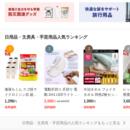
日用品・文房具・手芸用品
人気ランキング
1
2
3
4
激落ちくん スゴ技マ
電動爪切り 爪切り 電
今治タオル フェイス
レッ
イクロミシン目 超強
動 2in1 LEDライト 爪
タオル 同色2枚セット
密度
粘 粘着クリーナー ス
削り 爪磨き つめきり
リバース 日本製 お試
プ P
1,298
2,680
1,000
3,6
15,800
円
円
円
円
ペア 70周6P 粘着クリ
両用電動爪削り 自動
し 1000円ポッキリ ぽ
段用
送料無料
送料無料
送料無料
送料
ーナー ミシン目 切り
爪切り ネイルケア 軽
っきり 送料無料
ク 
やすい 粘着ローラ
量 爪やす
ホコ
日用品・文房具・手芸用品の人気ランキングをもっと見る