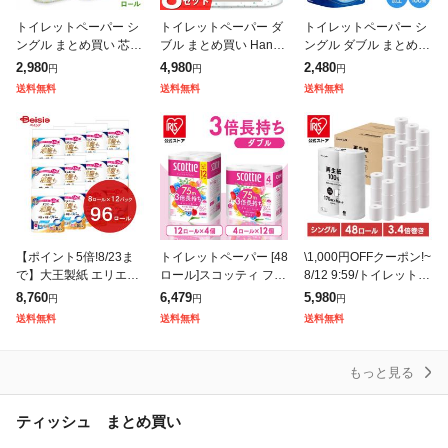
トイレットペーパー シ
トイレットペーパー ダ
トイレットペーパー シ
ングル まとめ買い 芯な
ブル まとめ買い Hanat
ングル ダブル まとめ買
し 超ロング 5倍巻き 再
aba ボタニカルシャワ
い 2倍巻き 8ロール×4
2,980
4,980
2,480
円
円
円
生紙トイレットロール
ートイレットペーパー
個パック 32ロール 1.5
送料無料
送料無料
送料無料
250m 4ロール×4個セッ
1.5倍巻き 34.5m 8R×
倍巻き 芯あり 長持ち
ト ト
トイ
【ポイント5倍!8/23ま
トイレットペーパー [48
\1,000円OFFクーポン!~
で】大王製紙 エリエー
ロール]スコッティ フラ
8/12 9:59/トイレットペ
ル消臭+トイレット8ロ
ワーパック 3倍長持ち
ーパー [8個] 芯なし 日
8,760
6,479
5,980
円
円
円
ールダブル 12個 | エリ
トイレット 12ロール×4
用消耗品 芯なし スマー
送料無料
送料無料
送料無料
エール 消臭 トイレット
75mダブル トイレ トイ
トエール 1
ペー
もっと見る
ティッシュ まとめ買い