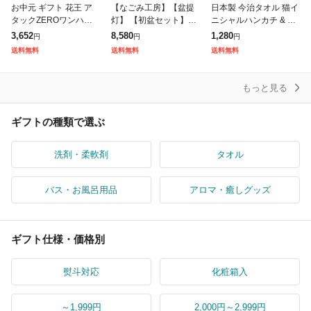
お中元 ギフト 花王 ア
【なごみ工房】【盆提
日本製 今治タオル 猫イ
タックZEROワンハン
灯】 【初盆セット】初
ニシャルハンカチ & ゆ
ドギフト KAN30A 送料
盆 新盆 4点セット04 お
ずハンドクリーム ギフ
3,652
8,580
1,280
円
円
円
無料 メーカー直送 LTD
盆飾り お盆 提灯 お盆
トセット タオルハンカ
送料無料
送料無料
送料無料
U / 洗剤 お中元ギフト
セット 盆提灯 ミニサイ
チ Komichi Neko 猫 イ
ズ 初盆
もっと見る
ギフトの種類で選ぶ
洗剤・柔軟剤
タオル
バス・お風呂用品
アロマ・癒しグッズ
ギフト仕様・価格別
熨斗対応
化粧箱入
～1,999円
2,000円～2,999円