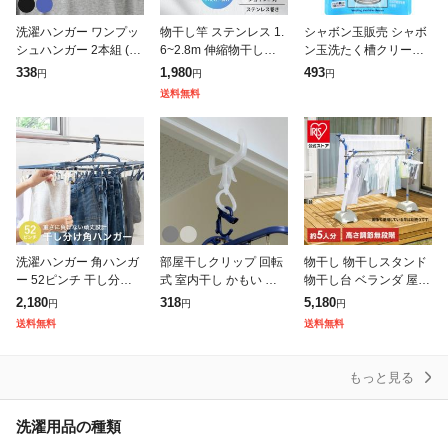
洗濯ハンガー ワンプッ
物干し竿 ステンレス 1.
シャボン玉販売 シャボ
シュハンガー 2本組 ( 洗
6~2.8m 伸縮物干し竿
ン玉洗たく槽クリーナ
濯用品 物干し 室内干し
ストレート ハンガー掛
ー〔洗濯槽クリーナ
338
1,980
493
円
円
円
物干ハンガー 衣類ハン
け付 軽量 組立簡単 屋
ー〕
送料無料
ガー 洗濯物干し )
外 ベランダ物干し 室内
物
洗濯ハンガー 角ハンガ
部屋干しクリップ 回転
物干し 物干しスタンド
ー 52ピンチ 干し分け n
式 室内干し かもい ド
物干し台 ベランダ 屋外
eo ( 洗濯 ハンガー ピン
ア枠対応 ( 物干し 洗濯
ステンレス 丈夫 サビに
2,180
318
5,180
円
円
円
チハンガー 洗濯ピンチ
部屋干し クリップ フッ
くい 大容量 5人分 まと
送料無料
送料無料
折り畳み 折りたたみ ピ
ク 鴨居 ドア枠 洗濯物
め洗い 通気性 目隠し効
干し
果
もっと見る
洗濯用品の種類