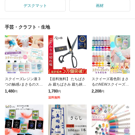
デスクマット
画材
手芸・クラフト・生地
スクイーズレジン液 3
【送料無料】 たちばさ
スクイーズ着色剤 まさ
つの触感♪まさるのスク
み 裁ちばさみ 裁ち鋏
るのNEWスクイーズレ
イーズレジン セット グ
洋裁 たちばさみ 手芸
ジン専用着色剤 12色セ
1,480
1,780
2,208
円
円
円
ミ わらびもち こんにゃ
はさみ 裁縫 裁ちばさみ
ット スクイーズ用 高発
送料無料
くゼリー ぷにぷに 透明
布切りはさみ 裁ちはさ
色 着色料 材料 資材 レ
原液 Gr
み 裁縫ハ
ジン クラ