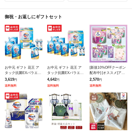
御祝・お返しにギフトセット
お中元 ギフト 花王 ア
お中元 ギフト 花王 ア
[新規10%OFFクーポン
タック抗菌EXバラエテ
タック抗菌EXバラエテ
配布中] [オススメ]アフ
ィギフト K・AU-30A
ィギフト K・AU-40A
ューム 洗濯洗剤 セット
3,619
4,642
2,570
円
円
円
送料無料 メーカー直送
送料無料 メーカー直送
柔軟剤入り 洗濯用洗剤
送料無料
送料無料
送料無料
LTDU / 洗剤 お中元ギフ
LTDU / 洗剤 お中元ギフ
(3種類) 香りビーズ(1種
類