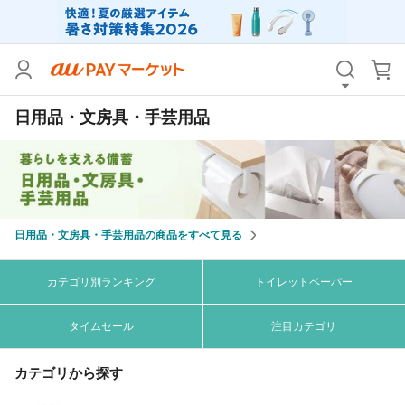
カテゴリ
すべて
日用品・文房具・手芸用品
価格
すべて
支払い方法
すべて
その他の条件
日用品・文房具・手芸用品の商品をすべて見る
送料無料
タイムセール
Pontaパス特典対象すべて
ポイントUPセレクトのみ
カテゴリ別ランキング
トイレットペーパー
サンキュー配送対象
レビューキャンペーン
タイムセール
注目カテゴリ
カテゴリから探す
キーワード