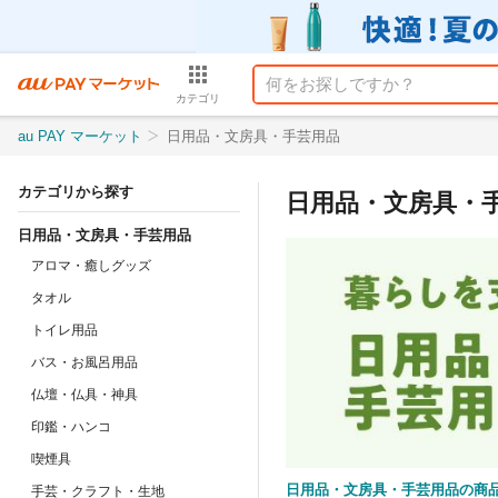
カテゴリ
au PAY マーケット
日用品・文房具・手芸用品
カテゴリから探す
日用品・文房具・
日用品・文房具・手芸用品
アロマ・癒しグッズ
タオル
トイレ用品
バス・お風呂用品
仏壇・仏具・神具
印鑑・ハンコ
喫煙具
日用品・文房具・手芸用品の商
手芸・クラフト・生地