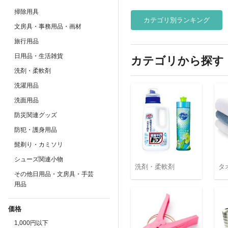
掃除用具
カテゴリ別ランキング
文房具・事務用品・画材
旅行用品
日用品・生活雑貨
カテゴリから探す
洗剤・柔軟剤
洗濯用品
洗面用品
防災関連グッズ
防犯・護身用品
髭剃り・カミソリ
シューズ関連小物
洗剤・柔軟剤
タ
その他日用品・文房具・手芸
用品
価格
1,000円以下