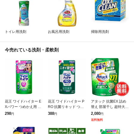
トイレ用洗剤
お風呂用洗剤
掃除用洗剤
今売れている洗剤・柔軟剤
花王 ワイドハイター E
花王 ワイドハイター P
アタック 抗菌EX 詰め
Xパワー つめかえ用 45
RO 抗菌リキッド つめ
替え 部屋干し 超特大
0ml
かえ用 450ml
ゾンビ臭 洗濯洗剤 液体
298
388
2,080
円
円
円
じめじめ 密集干し 強力
送料無料
消臭 抗菌 防カビ 花王
衣