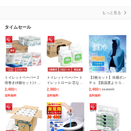
(200組
ソフ
もっと見る
タイムセール
トイレットペーパー 2
トイレットペーパー ト
【2枚セット】冷感ポン
倍巻き(4個セット)トイ
イレットロール 芯なし
チョ 【肌温度より-15°
レットペーパー 芯あり
[16個]芯なし再生紙トイ
C 冷却】クールパーカ
2,480
2,980
2,480
15,800
円
円
円
円
8ロール 全3種類 ダブル
レットロール250m 4R
ー 冷感タオル 冷感スト
送料無料
送料無料
送料無料
シングル 長持ち トイレ
×4P 再生紙 5倍巻 FSC
ール 冷却100% 冷感繊
ットロー
認
維使用