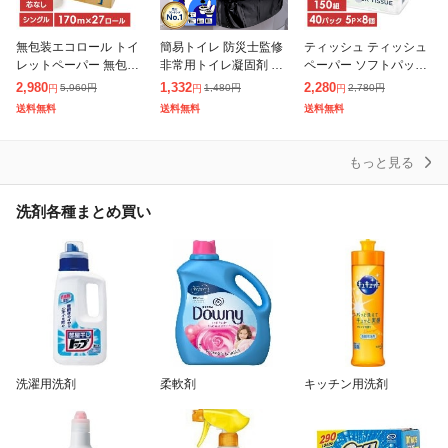
無包装エコロール トイ
簡易トイレ 防災士監修
ティッシュ ティッシュ
レットペーパー 無包装
非常用トイレ凝固剤 15
ペーパー ソフトパック
エコロール 古紙 エコ
年保存 1人30日分 防災
150組x5P [8個セット]
2,980
1,332
2,280
5,960
円
1,480
円
2,780
円
円
円
円
大容量 無包装エコロー
士監修 防災グッズ 除菌
日用消耗品 家庭用 ソフ
送料無料
送料無料
送料無料
ル170m×27巻 JPノー
消臭 携帯トイレ 防災グ
トパックティッシュ テ
コア 無
ッ
ィシ
もっと見る
洗剤各種まとめ買い
洗濯用洗剤
柔軟剤
キッチン用洗剤