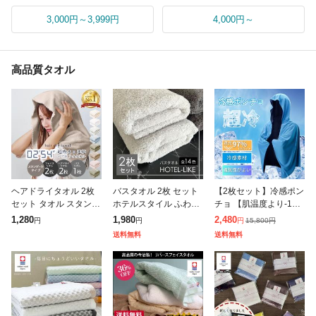
3,000円～3,999円
4,000円～
高品質タオル
ヘアドライタオル 2枚
バスタオル 2枚 セット
【2枚セット】冷感ポン
セット タオル スタンダ
ホテルスタイル ふわふ
チョ 【肌温度より-15°
ードタイプ フェイスタ
わ 厚手 吸水 ホテルラ
C 冷却】クールパーカ
1,280
1,980
2,480
15,800
円
円
円
円
オル バスタオル 1枚 40
イク 1000匁 ホテル仕
ー 冷感タオル 冷感スト
送料無料
送料無料
×100 80×33 120×6
様 [M便 1/3]
ール 冷却100% 冷感繊
維使用