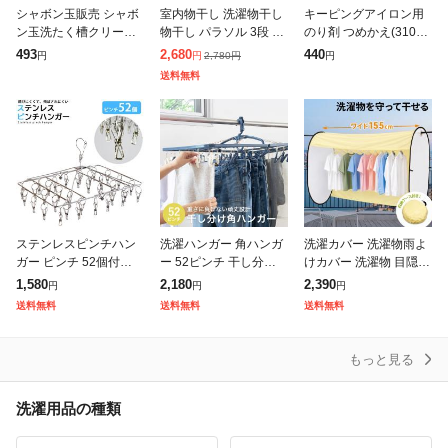
シャボン玉販売 シャボ
室内物干し 洗濯物干し
キーピングアイロン用
ン玉洗たく槽クリーナ
物干し パラソル 3段 ス
のり剤 つめかえ(310m
ー〔洗濯槽クリーナ
テンレス タワー型 折り
l)[アイロン用スプレー
493
2,680
440
2,780
円
円
円
円
ー〕
たたみ スリム収納 外し
のり]
送料無料
て使える ピンチハンガ
ー タオ
ステンレスピンチハン
洗濯ハンガー 角ハンガ
洗濯カバー 洗濯物雨よ
ガー ピンチ 52個付き
ー 52ピンチ 干し分け n
けカバー 洗濯物 目隠し
オールステンレスハン
eo ( 洗濯 ハンガー ピン
雨よけ 花粉 洗濯物干し
1,580
2,180
2,390
円
円
円
ガー 洗濯バサミ 洗濯ば
チハンガー 洗濯ピンチ
ベランダ 目隠しシート
送料無料
送料無料
送料無料
さみ 折りたたみ 物干し
折り畳み 折りたたみ ピ
日よけ 黄砂 防犯 陰干
角ハンガー
し 野
もっと見る
洗濯用品の種類