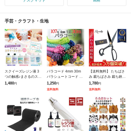
デスクマット
画材
手芸・クラフト・生地
スクイーズレジン液 3
パラコード 4mm 30m
【送料無料】 たちばさ
つの触感♪まさるのスク
パラシュートコード テ
み 裁ちばさみ 裁ち鋏
イーズレジン セット グ
ントロープ ガイドロー
洋裁 たちばさみ 手芸
1,480
1,250
1,780
円
円
円
ミ わらびもち こんにゃ
プ 手芸 7芯 107色 ハン
はさみ 裁縫 裁ちばさみ
送料無料
送料無料
くゼリー ぷにぷに 透明
ドメイド ブレスレット
布切りはさみ 裁ちはさ
原液 Gr
犬
み 裁縫ハ