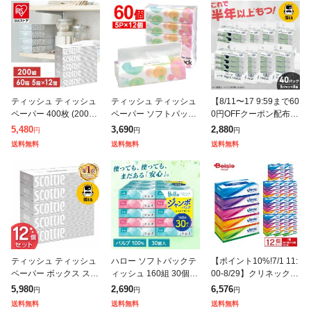
ティッシュ ティッシュ
ティッシュ ティッシュ
【8/11〜17 9:59まで60
ペーパー 400枚 (200組)
ペーパー ソフトパック
0円OFFクーポン配布】
× 5箱 [12個セット]スコ
まとめ買い ティッシュ
ティッシュ ティッシュ
5,480
3,690
2,880
円
円
円
ッティ ティシュー ホワ
300枚(150組) 60個 5個
ペーパー ソフトパック
送料無料
送料無料
送料無料
イトパッケージ ティ
入り×12袋 ティッシュ
まとめ買い ティッシュ
ティッシュ ティッシュ
ハロー ソフトパックテ
【ポイント10%!7/1 11:
ペーパー ボックス スコ
ィッシュ 160組 30個 5
00-8/29】クリネックス
ッティ ボックスティッ
221 ユニバーサル・ペ
ティシュー 360枚 180
5,980
2,690
6,576
円
円
円
シュ まとめ買い スコッ
ーパー ティッシュ ティ
組 5箱 ×12個セット | ク
送料無料
送料無料
送料無料
ティ ティッシュ 400枚
ッシュペーパー 箱なし
リネッ