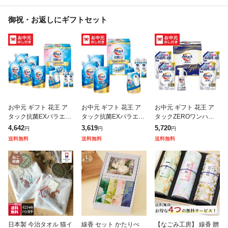
御祝・お返しにギフトセット
お中元 ギフト 花王 ア
お中元 ギフト 花王 ア
お中元 ギフト 花王 ア
タック抗菌EXバラエテ
タック抗菌EXバラエテ
タックZEROワンハン
ィギフト K・AU-40A
ィギフト K・AU-30A
ドギフト KAN50A 送料
4,642
3,619
5,720
円
円
円
送料無料 メーカー直送
送料無料 メーカー直送
無料 メーカー直送 LTD
送料無料
送料無料
送料無料
LTDU / 洗剤 お中元ギフ
LTDU / 洗剤 お中元ギフ
U / 洗剤 お中元ギフト
日本製 今治タオル 猫イ
線香 セット かたりべ
【なごみ工房】 線香 贈