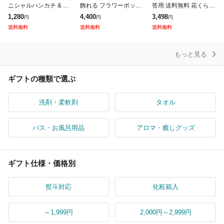
ニシャルハンカチ & ゆ
飾れる フラワーボック
答用 送料無料 花くらべ
ずハンドクリーム ギフ
ス ギフト アレンジメン
3筒セット 桐箱入 奥野
1,280
4,400
3,498
円
円
円
トセット タオルハンカ
トフラワー ( ギフトセ
晴明堂 お線香 お香 進
送料無料
送料無料
送料無料
チ Komichi Neko 猫 イ
ット お線香 フラワー
物 進物線香 喪中見舞い
進物線香
のし
もっと見る
ギフトの種類で選ぶ
洗剤・柔軟剤
タオル
バス・お風呂用品
アロマ・癒しグッズ
ギフト仕様・価格別
熨斗対応
化粧箱入
～1,999円
2,000円～2,999円