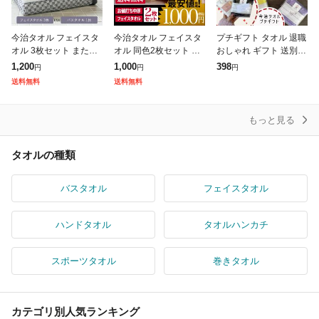
今治タオル フェイスタ
今治タオル フェイスタ
プチギフト タオル 退職
オル 3枚セット または
オル 同色2枚セット リ
おしゃれ ギフト 送別会
バスタオル 1枚 タオル
バース 日本製 お試し 1
お返し 500円 以下 プレ
1,200
1,000
398
円
円
円
国産 日本製 最高級 吸
000円ポッキリ ぽっき
ゼント タオルハンカチ
送料無料
送料無料
水力 やわらか 今治 デ
り 送料無料
お礼 子供用 女性 今治
イ
もっと見る
タオルの種類
バスタオル
フェイスタオル
ハンドタオル
タオルハンカチ
スポーツタオル
巻きタオル
カテゴリ別人気ランキング