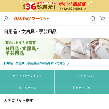
カテゴリ
すべて
日用品・文房具・手芸用品
価格
すべて
支払い方法
すべて
その他の条件
日用品・文房具・手芸用品の商品をすべて見る
送料無料
タイムセール
Pontaパス特典対象すべて
ポイントUPセレクトのみ
カテゴリ別ランキング
トイレットペーパー
サンキュー配送対象
レビューキャンペーン
タイムセール
注目カテゴリ
カテゴリから探す
キーワード