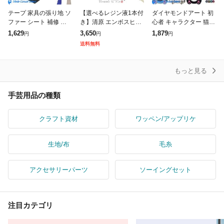
テープ 家具の張り地 ソ
【選べるレジン液1本付
ダイヤモンドアート 初
ファー シート 補修 補
き】清原 エンボスヒー
心者 キャラクター 猫
修テープ 補修テープ 布
ター 2段階スイッチ 1年
キャット 犬 いぬ 6-8点
1,629
3,650
1,879
円
円
円
補修テープ 補修テープ
保証付 送料無料 レジン
セット コースター ゴッ
送料無料
手芸用品 強力粘着 織物
モールド レジン液 消泡
ホ ビーズアート キット
補修テー
UV
収納
もっと見る
手芸用品の種類
クラフト資材
ワッペン/アップリケ
生地/布
毛糸
アクセサリーパーツ
ソーイングセット
注目カテゴリ