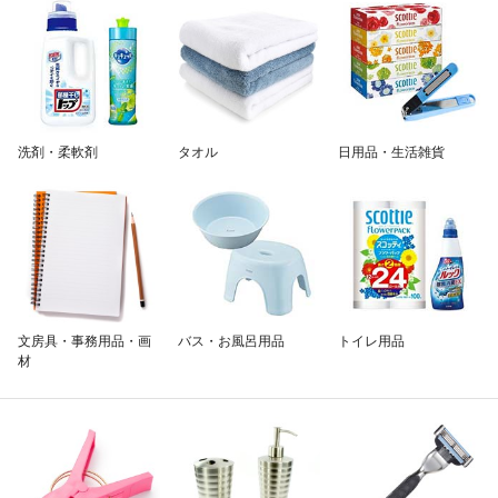
除外ワード
洗剤・柔軟剤
タオル
日用品・生活雑貨
文房具・事務用品・画
バス・お風呂用品
トイレ用品
材