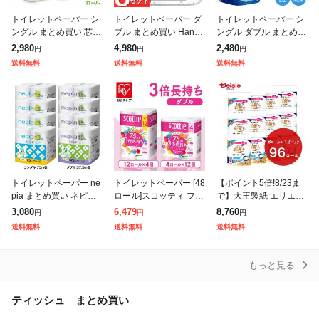
トイレットペーパー シ
トイレットペーパー ダ
トイレットペーパー シ
ングル まとめ買い 芯な
ブル まとめ買い Hanat
ングル ダブル まとめ買
し 超ロング 5倍巻き 再
aba ボタニカルシャワ
い 2倍巻き 8ロール×4
2,980
4,980
2,480
円
円
円
生紙トイレットロール
ートイレットペーパー
個パック 32ロール 1.5
送料無料
送料無料
送料無料
250m 4ロール×4個セッ
1.5倍巻き 34.5m 8R×
倍巻き 芯あり 長持ち
ト ト
トイ
トイレットペーパー ne
トイレットペーパー [48
【ポイント5倍!8/23ま
pia まとめ買い ネピア
ロール]スコッティ フラ
で】大王製紙 エリエー
ネピネピ トイレットロ
ワーパック 3倍長持ち
ル消臭+トイレット8ロ
3,080
6,479
8,760
円
円
円
ール シングル ダブル 1.
トイレット 12ロール×4
ールダブル 12個 | エリ
送料無料
送料無料
送料無料
5倍巻き 8ロール 4個セ
75mダブル トイレ トイ
エール 消臭 トイレット
ペー
もっと見る
ティッシュ まとめ買い