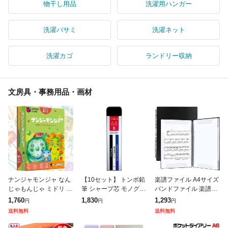
物干し用品
洗濯用ハンガー
洗濯バサミ
洗濯ネット
洗濯カゴ
ランドリー収納
文房具・事務用品・画材
ナンジャモンジャ なん
【10セット】 トンボ鉛
楽譜ファイル A4サイズ
じゃもんじゃ ミドリ カ
筆 シャープ芯 モノグラ
バンドファイル 楽譜入
ードゲーム 2〜6人 4
フ 0.5 B モノカラー To
れ 楽譜ホルダー 無地
1,760
1,830
1,293
円
円
円
才〜 アナログゲーム テ
mbow-R5-MGB01X10
黒 2面40ページ 直接書
送料無料
送料無料
ーブルゲーム ボードゲ
雑貨(代引不可
き込めるデザイン 見開
ーム 送料無
き 吹奏