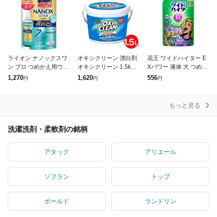
ライオン ナノックスワ
オキシクリーン 漂白剤
花王 ワイドハイター E
ン プロ つめかえ用ウル
オキシクリーン 1.5kg
Xパワー 液体 大 つめか
トラジャンボ 1400g 返
新生活 酸素系漂白剤 粉
え用 820ml
1,270
1,620
556
円
円
円
品種別A
末タイプ 漂白剤 洗濯
掃除 マルチ洗剤 黄ばみ
汗
もっと見る
洗濯洗剤・柔軟剤の銘柄
アタック
アリエール
ソフラン
トップ
ボールド
ランドリン