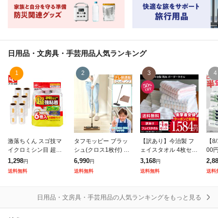
日用品・文房具・手芸用品
人気ランキング
1
2
3
4
激落ちくん スゴ技マ
タフモッピー ブラッ
【訳あり】今治製 フ
【8/
イクロミシン目 超強
シュ(クロス1枚付) じ
ェイスタオル 4枚セッ
00
粘 粘着クリーナー ス
ゅん散歩 テレ朝通販
ト 残糸 ボーダー 日本
布】
1,298
6,990
3,168
2,8
円
円
円
ペア 70周6P 粘着クリ
お掃除モップ 壁 窓ガ
製 送料無料
ッシ
送料無料
送料無料
送料無料
送料
ーナー ミシン目 切り
ラス 網戸
トパ
やすい 粘着ローラ
ティ
日用品・文房具・手芸用品の人気ランキングをもっと見る