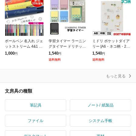
ボールペン 名入れ ジェ
学習タイマー ラーニン
ミドリ ポケットダイア
ットストリーム 4&1 名
グタイマー ドリテック
リー [A6・ネコ柄・224
前入り 0.5mm 0.7mm
タイマー式学習法 小学
43006] 2027年度版 令
1,000
1,540
1,540
円
円
円
0.38mm ペン 三菱鉛筆
生 中学生 社会人 試験
和09年 手帳 スケジュー
送料無料
送料無料
ギフト uni
勉強 テスト勉強 勉強
ル カレンダー デザ
かわいい お
もっと見る
文房具の種類
筆記具
ノート/ 紙製品
ファイル
システム手帳