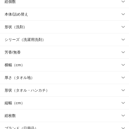
総個数
本体/詰め替え
形状（洗剤）
シリーズ（洗濯用洗剤）
芳香/無香
横幅（cm）
厚さ（タオル地）
形状（タオル・ハンカチ）
縦幅（cm）
総枚数
ブランド（日用品）