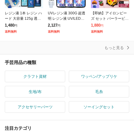
レジン液 1本 レジン ハ
UVレジン液 300G 超透
【即納】アイロンビー
ード 大容量 125g 透明
明 レジン液 UV/LED対
ズ セット パーラービー
低粘度 中粘度 高粘度
応 レジン液 大容量 速
ズ 図案 アクセサリー豊
1,480
2,127
1,880
円
円
円
おすすめ 初心者 UV LE
硬化 黄変しにくい レジ
富 工具セット付き ケー
送料無料
送料無料
送料無料
D対応 手芸 ハンド
ン スターターキット 3
ス プレート 2.6mm SN
Sで人
もっと見る
手芸用品の種類
クラフト資材
ワッペン/アップリケ
生地/布
毛糸
アクセサリーパーツ
ソーイングセット
注目カテゴリ