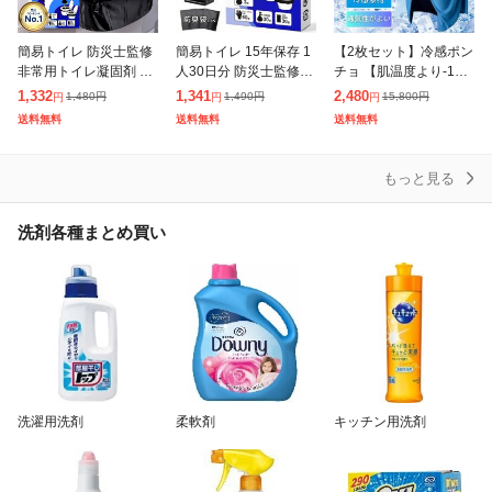
簡易トイレ 防災士監修
簡易トイレ 15年保存 1
【2枚セット】冷感ポン
非常用トイレ凝固剤 15
人30日分 防災士監修 除
チョ 【肌温度より-15°
年保存 1人30日分 防災
菌 消臭 携帯用トイレ
C 冷却】クールパーカ
1,332
1,341
2,480
1,480
円
1,490
円
15,800
円
円
円
円
士監修 防災グッズ 除菌
災害グッズ 携帯トイレ
ー 冷感タオル 冷感スト
送料無料
送料無料
送料無料
消臭 携帯トイレ 防災グ
防災グッズ 非常用トイ
ール 冷却100% 冷感繊
ッ
レ 防
維使用
もっと見る
洗剤各種まとめ買い
洗濯用洗剤
柔軟剤
キッチン用洗剤