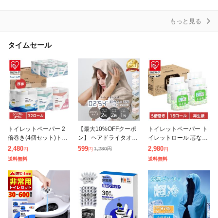
(200組
ソフ
トパ
もっと見る
タイムセール
トイレットペーパー 2
【最大10%OFFクーポ
トイレットペーパー ト
倍巻き(4個セット)トイ
ン】 ヘアドライタオル
イレットロール 芯なし
レットペーパー 芯あり
2枚セット タオル スタ
[16個]芯なし再生紙トイ
2,480
599
2,980
1,280
円
円
円
円
8ロール 全3種類 ダブル
ンダードタイプ フェイ
レットロール250m 4R
送料無料
送料無料
シングル 長持ち トイレ
スタオル バスタオル 1
×4P 再生紙 5倍巻 FSC
ットロー
枚 40×
認