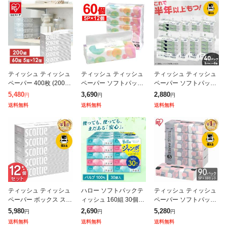
ティッシュ ティッシュ
ティッシュ ティッシュ
ティッシュ ティッシュ
ペーパー 400枚 (200組)
ペーパー ソフトパック
ペーパー ソフトパック
× 5箱 [12個セット]スコ
まとめ買い ティッシュ
まとめ買い ティッシュ
5,480
3,690
2,880
円
円
円
ッティ ティシュー ホワ
300枚(150組) 60個 5個
ソフトパック ティッシ
送料無料
送料無料
送料無料
イトパッケージ ティ
入り×12袋 ティッシュ
ュ 5パック×8個セット
40個 大
ティッシュ ティッシュ
ハロー ソフトパックテ
ティッシュ ティッシュ
ペーパー ボックス スコ
ィッシュ 160組 30個 5
ペーパー ソフトパック
ッティ ボックスティッ
221 ユニバーサル・ペ
まとめ買い ティッシュ
5,980
2,690
5,280
円
円
円
シュ まとめ買い スコッ
ーパー ティッシュ ティ
ソフトパック 90個 5パ
送料無料
送料無料
送料無料
ティ ティッシュ 400枚
ッシュペーパー 箱なし
ック×18個 300枚 ソフ