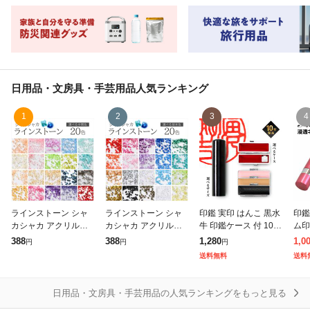
日用品・文房具・手芸用品
人気ランキング
1
2
3
4
ラインストーン シャ
ラインストーン シャ
印鑑 実印 はんこ 黒水
印鑑
カシャカ アクリル
カシャカ アクリル
牛 印鑑ケース 付 10.5
ム印
【選べる中間色20
【選べる基本色20
〜 15.0mm ハンコ 印
鑑 
388
388
1,280
1,0
円
円
円
種】 アクセサリー パ
種】 アクセサリー パ
鑑 ケース 銀行印 認印
い 
送料無料
送料
ーツ 2mm 約1440粒
ーツ 2mm 約1440粒
(HK080) 送料
ハンコ カタ
高品質 vカット レ
高品質 vカット レ
英字
日用品・文房具・手芸用品の人気ランキングをもっと見る