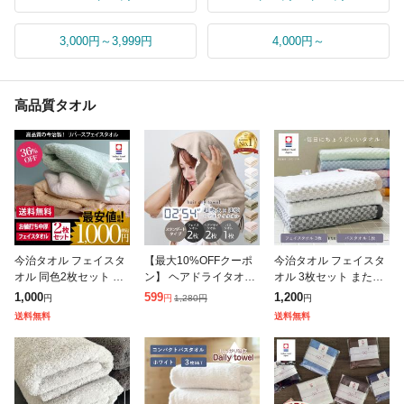
3,000円～3,999円
4,000円～
高品質タオル
今治タオル フェイスタ
【最大10%OFFクーポ
今治タオル フェイスタ
オル 同色2枚セット リ
ン】 ヘアドライタオル
オル 3枚セット または
バース 日本製 お試し 1
2枚セット タオル スタ
バスタオル 1枚 タオル
1,000
599
1,200
1,280
円
円
円
円
000円ポッキリ ぽっき
ンダードタイプ フェイ
国産 日本製 最高級 吸
送料無料
送料無料
り 送料無料
スタオル バスタオル 1
水力 やわらか 今治 デ
枚 40×
イ