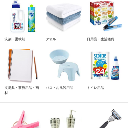
除外ワード
洗剤・柔軟剤
タオル
日用品・生活雑貨
文房具・事務用品・画
バス・お風呂用品
トイレ用品
材