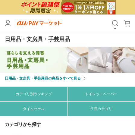
カテゴリ
すべて
日用品・文房具・手芸用品
価格
すべて
支払い方法
すべて
その他の条件
日用品・文房具・手芸用品の商品をすべて見る
送料無料
タイムセール
Pontaパス特典対象すべて
ポイントUPセレクトのみ
カテゴリ別ランキング
トイレットペーパー
サンキュー配送対象
レビューキャンペーン
タイムセール
注目カテゴリ
カテゴリから探す
キーワード