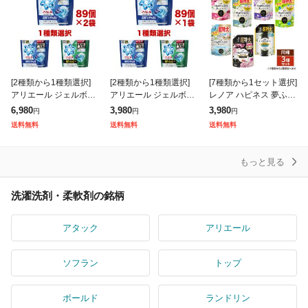
[2種類から1種類選択]
[2種類から1種類選択]
[7種類から1セット選択]
アリエール ジェルボー
アリエール ジェルボー
レノア ハピネス 夢ふわ
ルプロ 洗濯洗剤 つめか
ルプロ 洗濯洗剤 つめか
タッチ 柔軟剤 詰め替え
6,980
3,980
3,980
円
円
円
え テラジャンボ 通常/
え テラジャンボ 通常/
超特大 1285mL×3個セ
送料無料
送料無料
送料無料
部屋干し 89個×2個セッ
部屋干し 89個 大容量
ット P&G
ト 大
詰め替
もっと見る
洗濯洗剤・柔軟剤の銘柄
アタック
アリエール
ソフラン
トップ
ボールド
ランドリン