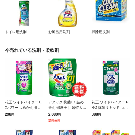
トイレ用洗剤
お風呂用洗剤
掃除用洗剤
今売れている洗剤・柔軟剤
花王 ワイドハイター E
アタック 抗菌EX 詰め
花王 ワイドハイター P
Xパワー つめかえ用 45
替え 部屋干し 超特大
RO 抗菌リキッド つめ
0ml
ゾンビ臭 洗濯洗剤 液体
かえ用 450ml
298
2,080
388
円
円
円
じめじめ 密集干し 強力
送料無料
消臭 抗菌 防カビ 花王
衣