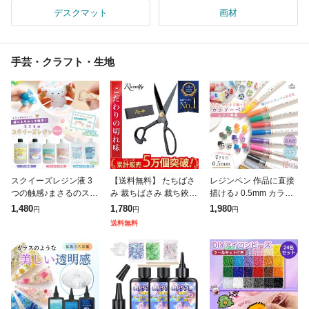
デスクマット
画材
手芸・クラフト・生地
スクイーズレジン液 3
【送料無料】 たちばさ
レジンペン 作品に直接
つの触感♪まさるのスク
み 裁ちばさみ 裁ち鋏
描ける♪ 0.5mm カラリ
イーズレジン セット グ
洋裁 たちばさみ 手芸
ーペン ベーシックカラ
1,480
1,780
1,980
円
円
円
ミ わらびもち こんにゃ
はさみ 裁縫 裁ちばさみ
ー 12色 セット 耐水性
送料無料
くゼリー ぷにぷに 透明
布切りはさみ 裁ちはさ
極細 細字 レジン用 親
原液 Gr
み 裁縫ハ
子で