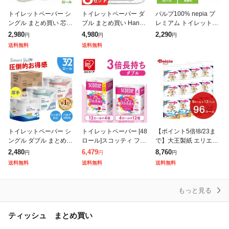
トイレットペーパー シ
トイレットペーパー ダ
パルプ100% nepia プ
ングル まとめ買い 芯な
ブル まとめ買い Hanat
レミアム トイレットペ
し 超ロング 5倍巻き 再
aba ボタニカルシャワ
ーパー 3個】ネピアト
2,980
4,980
2,290
円
円
円
生紙トイレットロール
ートイレットペーパー
イレットロール 1.5倍巻
送料無料
送料無料
250m 4ロール×4個セッ
1.5倍巻き 34.5m 8R×
8R 幅109mm 541
ト ト
トイレットペーパー シ
トイレットペーパー [48
【ポイント5倍!8/23ま
ングル ダブル まとめ買
ロール]スコッティ フラ
で】大王製紙 エリエー
い 2倍巻き 8ロール×4
ワーパック 3倍長持ち
ル消臭+トイレット8ロ
2,480
6,479
8,760
円
円
円
個パック 32ロール 1.5
トイレット 12ロール×4
ールダブル 12個 | エリ
送料無料
送料無料
送料無料
倍巻き 芯あり 長持ち
75mダブル トイレ トイ
エール 消臭 トイレット
トイ
ペー
もっと見る
ティッシュ まとめ買い