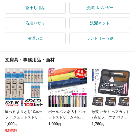
物干し用品
洗濯用ハンガー
洗濯バサミ
洗濯ネット
洗濯カゴ
ランドリー収納
文房具・事務用品・画材
選べる よりどり10本セ
ボールペン 名入れ ジェ
散髪 ハサミ ヘアカット
ット ジェットストリー
ットストリーム 4&1 名
7点セット すきバサミ
ム 替え芯 多色多機能用
前入り 0.5mm 0.7mm
くし セルフカット セッ
1,000
1,000
1,780
円
円
円
SXR-80 1000円ポッキ
0.38mm ペン 三菱鉛筆
ト 収納ケース付き セニ
送料無料
リ 送料無料 0.38mm
ギフト uni
ングシザー スキバサミ