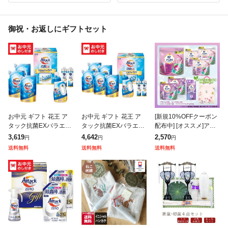
御祝・お返しにギフトセット
お中元 ギフト 花王 ア
お中元 ギフト 花王 ア
[新規10%OFFクーポン
タック抗菌EXバラエテ
タック抗菌EXバラエテ
配布中] [オススメ]アフ
ィギフト K・AU-30A
ィギフト K・AU-40A
ューム 洗濯洗剤 セット
3,619
4,642
2,570
円
円
円
送料無料 メーカー直送
送料無料 メーカー直送
柔軟剤入り 洗濯用洗剤
送料無料
送料無料
送料無料
LTDU / 洗剤 お中元ギフ
LTDU / 洗剤 お中元ギフ
(3種類) 香りビーズ(1種
類