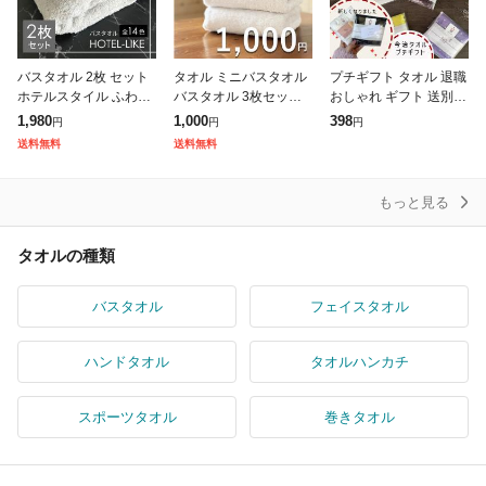
バスタオル 2枚 セット
タオル ミニバスタオル
プチギフト タオル 退職
ホテルスタイル ふわふ
バスタオル 3枚セット
おしゃれ ギフト 送別会
わ 厚手 吸水 ホテルラ
しっかり吸水 デイリー
お返し 500円 以下 プレ
1,980
1,000
398
円
円
円
イク 1000匁 ホテル仕
デイリータオルシリー
ゼント タオルハンカチ
送料無料
送料無料
様 [M便 1/3]
ズ 送料無料 ポイント消
お礼 子供用 女性 今治
化 プレ
もっと見る
タオルの種類
バスタオル
フェイスタオル
ハンドタオル
タオルハンカチ
スポーツタオル
巻きタオル