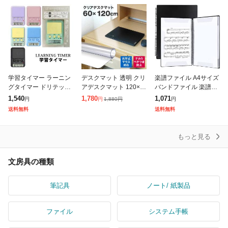
前髪
学習タイマー ラーニン
デスクマット 透明 クリ
楽譜ファイル A4サイズ
グタイマー ドリテック
アデスクマット 120×6
バンドファイル 楽譜入
タイマー式学習法 小学
0 1.5mm厚 ソフトタイ
れ 楽譜ホルダー 無地
1,540
1,780
1,071
1,880
円
円
円
円
生 中学生 社会人 試験
プ 保護シート 透明マッ
黒 2面40ページ 直接書
送料無料
送料無料
勉強 テスト勉強 勉強
ト クリア デスク マッ
き込めるデザイン 見開
かわいい お
ト
き 吹奏
もっと見る
文房具の種類
筆記具
ノート/ 紙製品
ファイル
システム手帳