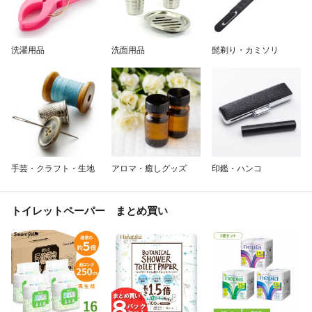
洗濯用品
洗面用品
髭剃り・カミソリ
手芸・クラフト・生地
アロマ・癒しグッズ
印鑑・ハンコ
トイレットペーパー まとめ買い