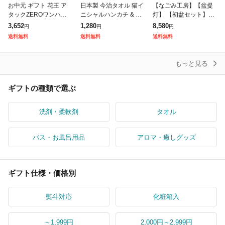
お中元 ギフト 花王 ア
日本製 今治タオル 猫イ
【なごみ工房】【盆提
タックZEROワンハン
ニシャルハンカチ & ゆ
灯】 【初盆セット】初
ドギフト KAN30A 送料
ずハンドクリーム ギフ
盆 新盆 4点セット04 お
3,652
1,280
8,580
円
円
円
無料 メーカー直送 LTD
トセット タオルハンカ
盆飾り お盆 提灯 お盆
送料無料
送料無料
送料無料
U / 洗剤 お中元ギフト
チ Komichi Neko 猫 イ
セット 盆提灯 ミニサイ
ズ 初盆
もっと見る
ギフトの種類で選ぶ
洗剤・柔軟剤
タオル
バス・お風呂用品
アロマ・癒しグッズ
ギフト仕様・価格別
熨斗対応
化粧箱入
～1,999円
2,000円～2,999円