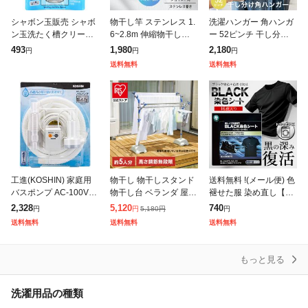
シャボン玉販売 シャボ
物干し竿 ステンレス 1.
洗濯ハンガー 角ハンガ
ン玉洗たく槽クリーナ
6~2.8m 伸縮物干し竿
ー 52ピンチ 干し分け n
ー〔洗濯槽クリーナ
ストレート ハンガー掛
eo ( 洗濯 ハンガー ピン
493
1,980
2,180
円
円
円
ー〕
け付 軽量 組立簡単 屋
チハンガー 洗濯ピンチ
送料無料
送料無料
外 ベランダ物干し 室内
折り畳み 折りたたみ ピ
物
工進(KOSHIN) 家庭用
物干し 物干しスタンド
送料無料 !(メール便) 色
バスポンプ AC-100V K
物干し台 ベランダ 屋外
褪せた服 染め直し【黒
P-104JH 4m ホース付
ステンレス 丈夫 サビに
シャツ用】黒色キープ
2,328
5,120
740
5,180
円
円
円
円
風呂 残り湯 洗濯 機 最
くい 大容量 5人分 まと
色あせ防止 ブラック 16
送料無料
送料無料
送料無料
大吐出量 1
め洗い 通気性 目隠し効
枚入り 一緒に洗濯する
果
だけ 簡
もっと見る
洗濯用品の種類