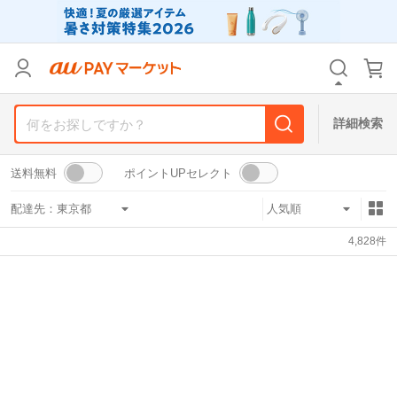
リセット
カテゴリ
カテゴリ
すべて
すべて
価格
価格
すべて
すべて
詳細検索
支払い方法
支払い方法
すべて
すべて
送料無料
ポイントUPセレクト
その他の条件
その他の条件
配達先：
送料無料
送料無料
タイムセール
タイムセール
4,828
件
Pontaパス特典対象すべて
Pontaパス特典対象すべて
ポイントUPセレクトのみ
ポイントUPセレクトのみ
サンキュー配送対象
サンキュー配送対象
レビューキャンペーン
レビューキャンペーン
キーワード
キーワード