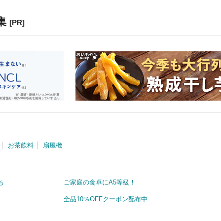
集
[PR]
お茶飲料
扇風機
ち
ご家庭の食卓にA5等級！
全品10％OFFクーポン配布中