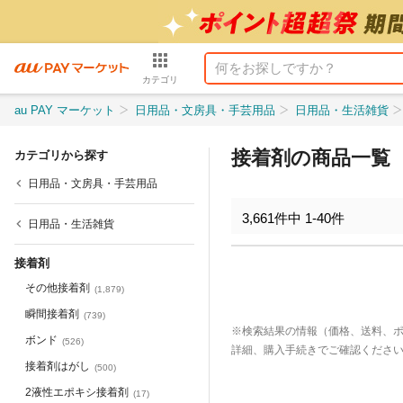
カテゴリ
au PAY マーケット
日用品・文房具・手芸用品
日用品・生活雑貨
接着剤の商品一覧
カテゴリから探す
日用品・文房具・手芸用品
3,661
件中
1
-
40
件
日用品・生活雑貨
接着剤
その他接着剤
(
1,879
)
瞬間接着剤
(
739
)
※検索結果の情報（価格、送料、
ボンド
(
526
)
詳細、購入手続きでご確認くださ
接着剤はがし
(
500
)
2液性エポキシ接着剤
(
17
)