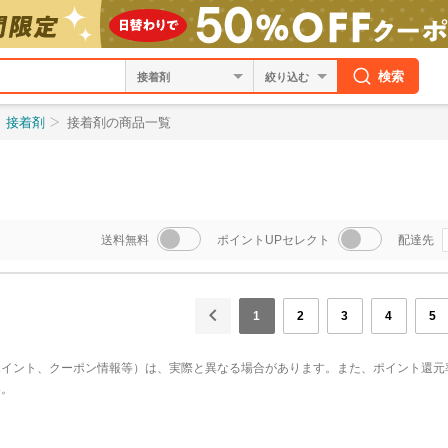
検索
絞り込む
接着剤
接着剤の商品一覧
送料無料
ポイントUPセレクト
配達先
1
2
3
4
5
ポイント、クーポン情報等）は、実際と異なる場合があります。また、ポイント還元
い。